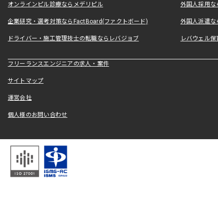
オンラインピル診療ならメデリピル
外国人採用ならLe
企業研究・選考対策ならFactBoard(ファクトボード)
外国人派遣なら
ドライバー・施工管理技士の転職ならレバジョブ
レバウェル保
フリーランスエンジニアの求人・案件
サイトマップ
運営会社
個人様のお問い合わせ