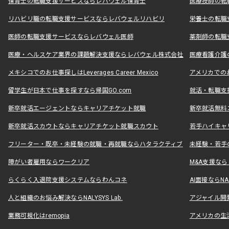
保育士の転職支援サービスならレバウェル保育士
医療技師の転
リハビリ職の転職支援サービスならレバウェルリハビリ
栄養士の転職
医師の転職支援サービスならレバウェル医師
薬剤師の転職
医療・ヘルスケア業界の課題解決支援ならレバウェル株式会社
医療看護介護の
メキシコでのお仕事探しはLeverages Career Mexico
アメリカでのお仕事
留学生が日本で仕事を探すなら帰国GO.com
就活・転職支
新卒就活エージェントならキャリアチケット就職
新卒就活無料
新卒就活スカウトならキャリアチケット就職スカウト
若手ハイキャ
フリーター・既卒・未経験の就職・再就職ならハタラクティブ
未経験・若手
障がい者雇用ならワークリア
M&A支援な
らくらく入退院支援システムならわんコネ
AI面接ならNAL
人と組織のお悩み解決ならNALYSYS Lab.
アジャイル開発なら
業務可視化はremopia
アメリカの生活