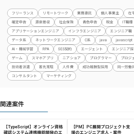
フリーランス
リモートワーク
業務委託
個人事業主
在
確定申告
源泉徴収
社会保険
青色申告
税金
IT職種
アプリケーションエンジニア
インフラエンジニア
エンジニア職
データ系
ネットワークエンジニア
C系
java
javascript
AI・機械学習
RPA
SES契約
エージェント
エンジニア採
ゲーム
スマホアプリ
ニアショア
プログラマー
プロジ
技術者派遣
客先常駐
人件費
成功報酬型採用
同一労働
コンサルタント
マーケティング
関連案件
【TypeScript】オンライン資格
【PM】PC展開プロジェクト支
確認システム連携機能開発
のエ
援
のエンジニア求人・案件