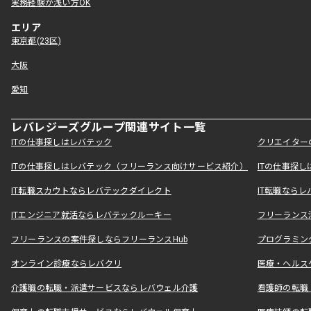
実務経験が浅い方OK
エリア
東京都(23区)
大阪
愛知
レバレジーズグループ関連サイト一覧
ITの仕事探しはレバテック
クリエイター
ITの仕事探しはレバテック（フリーランス向けサービス紹介）
ITの仕事探
IT転職スカウトならレバテックダイレクト
IT転職なら
ITエンジニア就活ならレバテックルーキー
フリーランス
フリーランスの案件探しならフリーランスHub
プログラミン
オンライン診療ならレバクリ
医療・ヘルス
介護職の転職・派遣サービスならレバウェル介護
看護師の転職