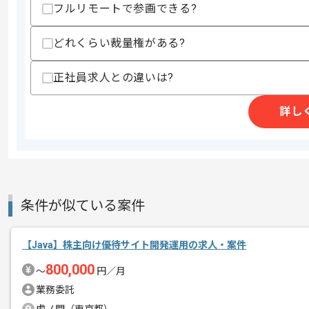
-React
フルリモートで参画できる?
-Docker
-Spring
-Spring Boot
どれくらい裁量権がある?
-Python
・JVMのチューニングやモニタリングの
正社員求人との違いは?
・CI/CDを意識した開発経験
・O/R Mapperを用いた開発経験
・リレーショナルデータベースを用いた開発経験(
詳し
・Gitを用いたバージョン管理経験
スキルに不安がある方へ
上記に似た経験やスキルをお持ちであれば申
条件が似ている案件
精算条件
有
精算・お支払い
精算基準時間
140時間〜180時間
【Java】株主向け優待サイト開発運用の求人・案件
支払いサイト
15日
800,000
〜
円／月
業務委託