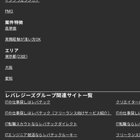
インフラエンジニア
PMO
案件特徴
高単価
実務経験が浅い方OK
エリア
東京都(23区)
大阪
愛知
レバレジーズグループ関連サイト一覧
ITの仕事探しはレバテック
クリエイター
ITの仕事探しはレバテック（フリーランス向けサービス紹介）
ITの仕事探
IT転職スカウトならレバテックダイレクト
IT転職なら
ITエンジニア就活ならレバテックルーキー
フリーランス