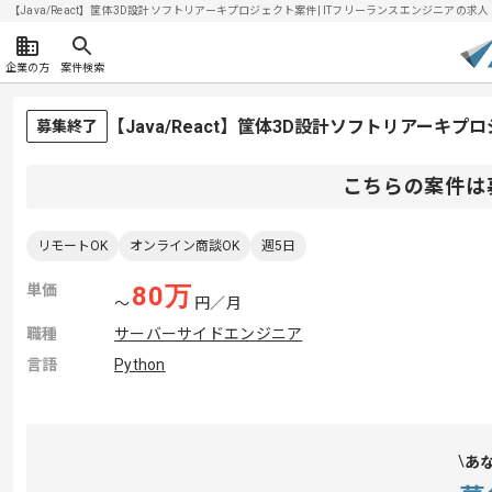
【Java/React】筐体3D設計ソフトリアーキプロジェクト案件| ITフリーランスエンジニアの求人・案
企業の方
案件検索
【Java/React】筐体3D設計ソフトリアーキ
募集終了
こちらの案件は
リモートOK
オンライン商談OK
週5日
単価
80
万
〜
円／月
職種
サーバーサイドエンジニア
言語
Python
あ