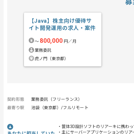
募
【Java】株主向け優待サ
イト開発運用の求人・案件
800,000
〜
円／月
業務委託
虎ノ門（東京都）
契約形態
業務委託（フリーランス）
最寄り駅
池袋（東京都）/フルリモート
・筐体3D設計ソフトのリアーキに携わ
・主にサーバーアプリケーションのリア
あなたに担当していた