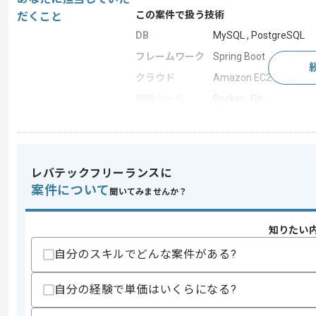
この案件で扱う技術
だくこと
DB
MySQL , PostgreSQL
フレームワーク
Spring Boot
クラウド
Amazon EC2 , AWS
開発ツール
Docker , Git
この案件のポイント
業務内容
システム開発
特徴
参画実績あり , 20代活躍中
レバテックフリーランスに
案件について
聞いてみませんか？
求めるスキル
知りたい
スキル
・Javaを用いたAPI構築経験
・新規PJの立ち上げ経験
自分のスキルでどんな案件がある?
歓迎スキル
自分の経験で単価はいくらになる?
・AWSを利用したシステム設計と開発経験(Amaz
・下記を用いた開発経験