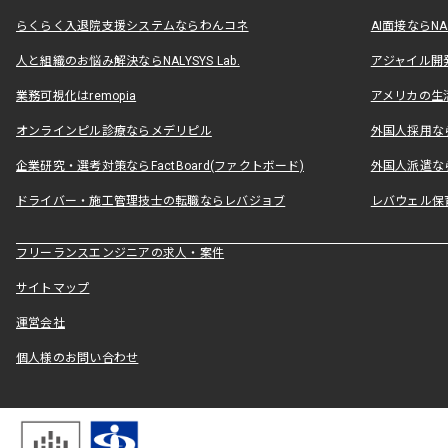
らくらく入退院支援システムならわんコネ
AI面接ならNAL
人と組織のお悩み解決ならNALYSYS Lab.
アジャイル開発なら
業務可視化はremopia
アメリカの生活
オンラインピル診療ならメデリピル
外国人採用ならLe
企業研究・選考対策ならFactBoard(ファクトボード)
外国人派遣なら
ドライバー・施工管理技士の転職ならレバジョブ
レバウェル保
フリーランスエンジニアの求人・案件
サイトマップ
運営会社
個人様のお問い合わせ