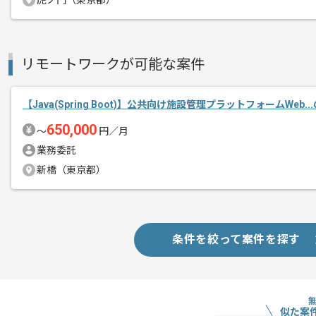
虎ノ門（東京都）
商談回数
1回
その他募集要項
募集人数
1人
作業開始日
2025/02/01
リモートワークが可能な案件
【Java(Spring Boot)】公共向け施設管理プラットフォームWeb.
レバテックでの実績がある企業の案件で
エージェントからのコ
650,000
〜
円／月
複数案件を保有している企業ですので、
メント
業務委託
ご経験と実績に応じてスライド案件のご
新橋（東京都）
新しいアイディアや技術を積極的に導入
経験豊富なエンジニアと成長が出来る環
スキルアップされたい方、長期的に参画
基本的にはリモート作業を見込んでおり
条件を絞って案件を探す
似た案