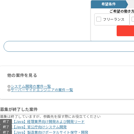
希望条件
ご希望の働き
フリーランス
他の案件を見る
システム開発の案件一覧
サーバーサイドエンジニアの案件一覧
募集が終了した案件
募集は終了していますが、参画先を探す際にお役立てください
【Java】経理業界向け開発および開発リード
終了
【Java】官公庁向けシステム開発
終了
【Java】製造業向けポータルサイト保守・開発
終了