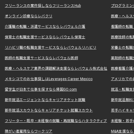
フリーランスの案件探しならフリーランスHub
プログラミン
オンライン診療ならレバクリ
医療・ヘルス
介護職の転職・派遣サービスならレバウェル介護
看護師の転職
保育士の転職支援サービスならレバウェル保育士
医療技師の転
リハビリ職の転職支援サービスならレバウェルリハビリ
栄養士の転職
医師の転職支援サービスならレバウェル医師
薬剤師の転職
医療・ヘルスケア業界の課題解決支援ならレバウェル株式会社
医療看護介護の
メキシコでのお仕事探しはLeverages Career Mexico
アメリカでのお仕事
留学生が日本で仕事を探すなら帰国GO.com
就活・転職支
新卒就活エージェントならキャリアチケット就職
新卒就活無料
新卒就活スカウトならキャリアチケット就職スカウト
若手ハイキャ
フリーター・既卒・未経験の就職・再就職ならハタラクティブ
未経験・若手
障がい者雇用ならワークリア
M&A支援な