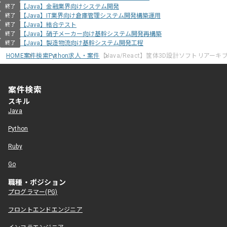
【Java】金融業界向けシステム開発
終了
【Java】IT業界向け倉庫管理システム開発構築運用
終了
【Java】結合テスト
終了
【Java】硝子メーカー向け基幹システム開発再構築
終了
【Java】製造物流向け基幹システム開発工程
終了
HOME
案件検索
Python求人・案件
【Java/React】筐体3D設計ソフトリアー
案件検索
スキル
Java
Python
Ruby
Go
職種・ポジション
プログラマー(PG)
フロントエンドエンジニア