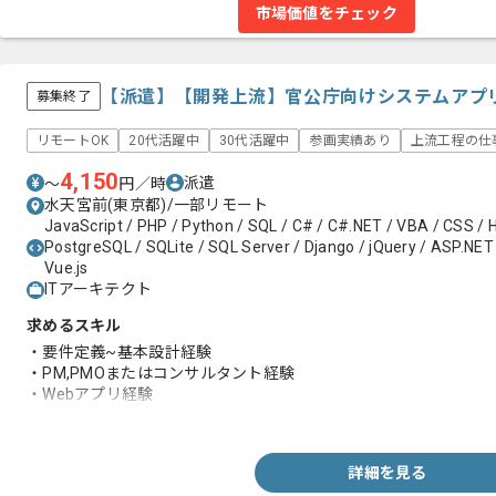
市場価値をチェック
【派遣】【開発上流】官公庁向けシステムアプ
募集終了
リモートOK
20代活躍中
30代活躍中
参画実績あり
上流工程の仕
4,150
派遣
〜
円／時
水天宮前(東京都)/一部リモート
JavaScript / PHP / Python / SQL / C# / C#.NET / VBA / CSS / 
PostgreSQL / SQLite / SQL Server / Django / jQuery / ASP.NET 
Vue.js
ITアーキテクト
求めるスキル
・要件定義~基本設計経験
・PM,PMOまたはコンサルタント経験
・Webアプリ経験
・クラウド経験
詳細を見る