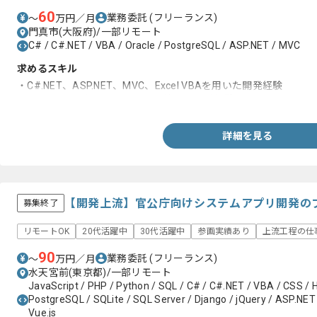
60
業務委託
(フリーランス)
〜
万円／月
門真市(大阪府)/一部リモート
C# / C#.NET / VBA / Oracle / PostgreSQL / ASP.NET / MVC
求めるスキル
・C#.NET、ASP.NET、MVC、Excel VBAを用いた開発経験
・PostgreSQLもしくはOracle環境での開発経験
詳細を見る
【開発上流】官公庁向けシステムアプリ開発の
募集終了
リモートOK
20代活躍中
30代活躍中
参画実績あり
上流工程の仕
90
業務委託
(フリーランス)
〜
万円／月
水天宮前(東京都)/一部リモート
JavaScript / PHP / Python / SQL / C# / C#.NET / VBA / CSS / 
PostgreSQL / SQLite / SQL Server / Django / jQuery / ASP.NET 
Vue.js