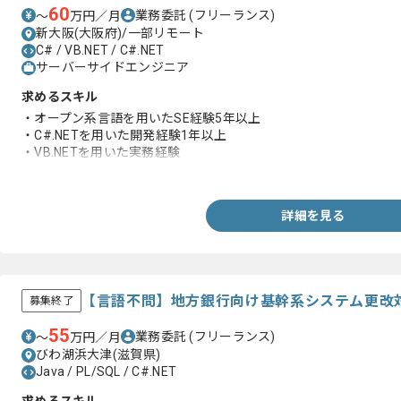
60
業務委託
(フリーランス)
〜
万円／月
新大阪(大阪府)/一部リモート
C# / VB.NET / C#.NET
サーバーサイドエンジニア
求めるスキル
・オープン系言語を用いたSE経験5年以上
・C#.NETを用いた開発経験1年以上
・VB.NETを用いた実務経験
・基本設計のご経験
詳細を見る
【言語不問】地方銀行向け基幹系システム更改
募集終了
55
業務委託
(フリーランス)
〜
万円／月
びわ湖浜大津(滋賀県)
Java / PL/SQL / C#.NET