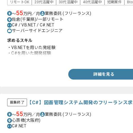
リモートOK
20代活躍中
30代活躍中
40代活躍中
短期案件
Bt
55
業務委託
(フリーランス)
〜
万円／月
佐倉(千葉県)/一部リモート
C# / VB.NET / C#.NET
サーバーサイドエンジニア
求めるスキル
・VB.NETを用いた発経験
・C#を用いた開発経験
・PC機器周辺のトラブル対応経験
詳細を見る
【C#】図面管理システム開発のフリーランス
募集終了
55
業務委託
(フリーランス)
〜
万円／月
心斎橋(大阪府)
C#.NET