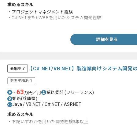
求めるスキル
・プロジェクトマネジメント経験
・C#.NETまたはVBAを用いたシステム開発経験
・クライアントやステークホルダー調整経験
詳細を見る
【C#.NET/VB.NET】製造業向けシステム開
募集終了
参画実績あり
63
業務委託
(フリーランス)
〜
万円／月
姫路(兵庫県)
Java / VB.NET / C#.NET / ASP.NET
求めるスキル
・下記いずれかを用いた開発経験3年以上
ｰVB.NET、C#.NET、Java