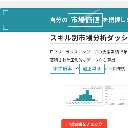
市場価値
自分の
を把握し
スキル別市場分析ダッ
ITフリーランスエンジニアの支援実績15年
蓄積された圧倒的なデータから算出！
案件倍率
適正単価
や
が一目瞭然
市場価値をチェック