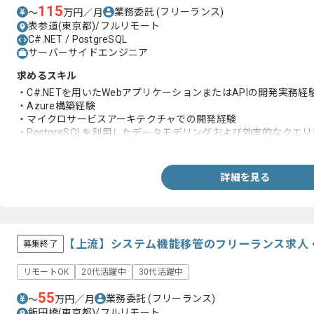
115
業務委託
(フリーランス)
〜
万円／月
表参道(東京都)/フルリモート
C#.NET / PostgreSQL
サーバーサイドエンジニア
求めるスキル
・C#.NETを用いたWebアプリケーションまたはAPIの開発実務経
・Azure構築経験
・マイクロサービスアーキテクチャでの開発経験
・PostgreSQLを利用したデータモデリングおよび効率的なクエ
・セキュリティ、非機能要件への知見
詳細を見る
【上流】システム機能移管のフリーランス求人
募集終了
リモートOK
20代活躍中
30代活躍中
55
業務委託
(フリーランス)
〜
万円／月
飯田橋(東京都)/フルリモート