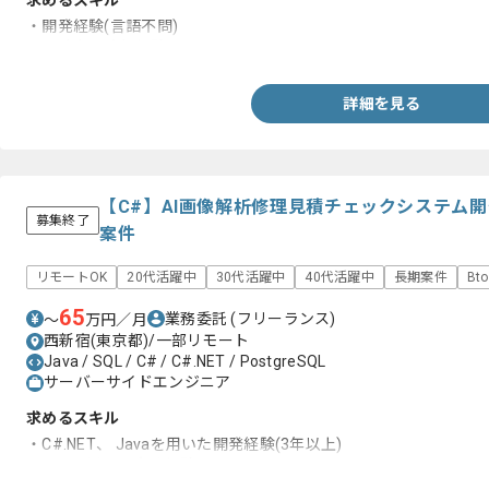
求めるスキル
・開発経験(言語不問)
・設計書の読解経験
詳細を見る
【C#】AI画像解析修理見積チェックシステム
募集終了
案件
リモートOK
20代活躍中
30代活躍中
40代活躍中
長期案件
Bt
65
業務委託
(フリーランス)
〜
万円／月
西新宿(東京都)/一部リモート
Java / SQL / C# / C#.NET / PostgreSQL
サーバーサイドエンジニア
求めるスキル
・C#.NET、 Javaを用いた開発経験(3年以上)
・SQLを用いた実務経験