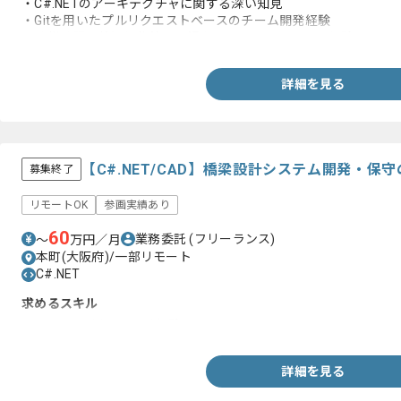
・C#.NETのアーキテクチャに関する深い知見
・Gitを用いたプルリクエストベースのチーム開発経験
・仕様確認や状況報告等の円滑なコミュニケーション経験
詳細を見る
【C#.NET/CAD】橋梁設計システム開発・
募集終了
リモートOK
参画実績あり
60
業務委託
(フリーランス)
〜
万円／月
本町(大阪府)/一部リモート
C#.NET
求めるスキル
・C#.NETを用いた開発経験
詳細を見る