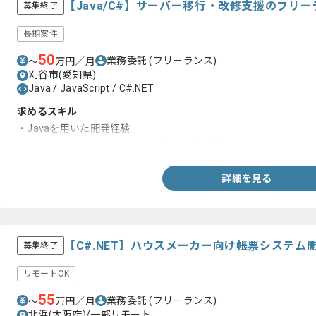
【Java/C#】サーバー移行・改修支援のフリ
募集終了
長期案件
50
業務委託
(フリーランス)
〜
万円／月
刈谷市(愛知県)
Java / JavaScript / C#.NET
求めるスキル
・Javaを用いた開発経験
・JavaScriptまたはC#.NETを用いた開発経験
詳細を見る
【C#.NET】ハウスメーカー向け帳票システ
募集終了
リモートOK
55
業務委託
(フリーランス)
〜
万円／月
北浜(大阪府)/一部リモート