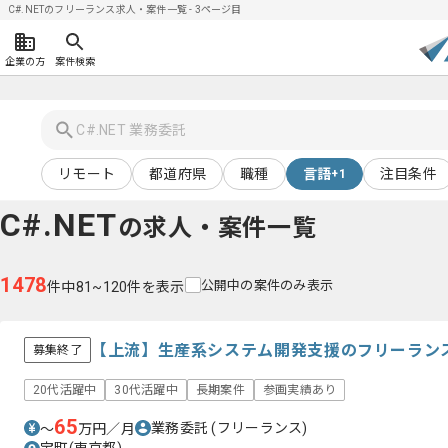
C#.NETのフリーランス求人・案件一覧 - 3ページ目
企業の方
案件検索
リモート
都道府県
職種
言語
注目条件
+1
C#.NET
の求人・案件一覧
1478
公開中の案件のみ表示
件中81~120件を表示
【上流】生産系システム開発支援のフリーラン
募集終了
20代活躍中
30代活躍中
長期案件
参画実績あり
65
業務委託
(フリーランス)
〜
万円／月