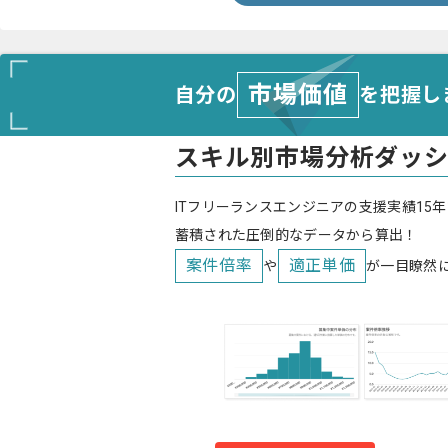
市場価値
自分の
を把握し
スキル別市場分析ダッ
ITフリーランスエンジニアの支援実績15年
蓄積された圧倒的なデータから算出！
案件倍率
適正単価
や
が一目瞭然