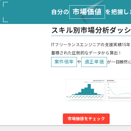
市場価値
自分の
を把握し
スキル別市場分析ダッ
ITフリーランスエンジニアの支援実績15年
蓄積された圧倒的なデータから算出！
案件倍率
適正単価
や
が一目瞭然
市場価値をチェック