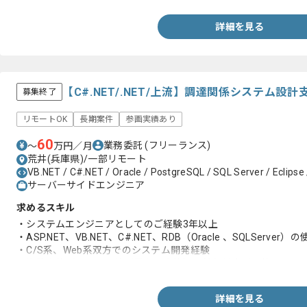
詳細を見る
【C#.NET/.NET/上流】調達関係システム
募集終了
リモートOK
長期案件
参画実績あり
60
業務委託
(フリーランス)
〜
万円／月
荒井(兵庫県)/一部リモート
VB.NET / C#.NET / Oracle / PostgreSQL / SQL Server / Eclipse
サーバーサイドエンジニア
求めるスキル
・システムエンジニアとしてのご経験3年以上
・ASP.NET、VB.NET、C#.NET、RDB（Oracle 、SQLServer）
・C/S系、Web系双方でのシステム開発経験
・複数案件（言語・環境が異なる案件）の並行対応が可能
詳細を見る