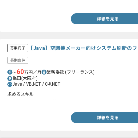
・VB.NETかつ、C#.NETの開発経験
詳細を見る
【Java】空調機メーカー向けシステム刷新の
募集終了
長期案件
60
業務委託
(フリーランス)
〜
万円／月
梅田(大阪府)
Java / VB.NET / C#.NET
求めるスキル
・Javaを用いた開発経験
詳細を見る