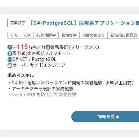
【C#/PostgreSQL】医療系アプリケーシ
募集終了
リモートOK
40代活躍中
長期案件
参画実績あり
新技術に積極的
115
業務委託
(フリーランス)
〜
万円／月
表参道(東京都)/フルリモート
C#.NET / PostgreSQL
サーバーサイドエンジニア
求めるスキル
・C#.NETを用いたバックエンド開発の実務経験（5年以上目安）
・アーキテクチャ設計の実務経験
・PostgreSQLを使用した開発経験
・非機能要件（セキュリティ、パフォーマンス、可用性）の定義
詳細を見る