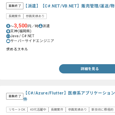
【派遣】【C#.NET/VB.NET】販売管理/運
募集終了
長期案件
参画実績あり
3,500
派遣
〜
円／時
天神(福岡県)
Java / C#.NET
サーバーサイドエンジニア
求めるスキル
・C#.NETを用いた開発経験（1年以上）
詳細を見る
【C#/Azure/Flutter】医療系アプリケー
募集終了
件
リモートOK
40代活躍中
長期案件
参画実績あり
新技術に積極的