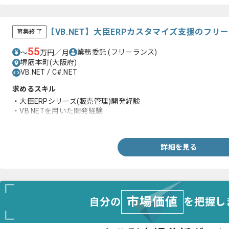
【VB.NET】大臣ERPカスタマイズ支援のフリ
募集終了
55
業務委託
(フリーランス)
〜
万円／月
堺筋本町(大阪府)
VB.NET / C#.NET
求めるスキル
・大臣ERPシリーズ(販売管理)開発経験
・VB.NETを用いた開発経験
・C#.NETを用いた開発経験
詳細を見る
市場価値
自分の
を把握し