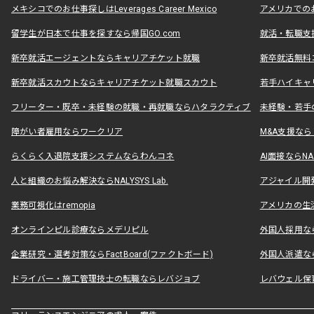
メキシコでのお仕事探しはLeverages Career Mexico
アメリカでのお仕事
留学生が日本で仕事を探すなら帰国GO.com
就活・転職支
新卒就活エージェントならキャリアチケット就職
新卒就活無料
新卒就活スカウトならキャリアチケット就職スカウト
若手ハイキャ
フリーター・既卒・未経験の就職・再就職ならハタラクティブ
未経験・若手
障がい者雇用ならワークリア
M&A支援な
らくらく入退院支援システムならわんコネ
AI面接ならNAL
人と組織のお悩み解決ならNALYSYS Lab.
アジャイル開発なら
業務可視化はremopia
アメリカの生活
オンラインピル診療ならメデリピル
外国人採用ならLe
企業研究・選考対策ならFactBoard(ファクトボード)
外国人派遣なら
ドライバー・施工管理技士の転職ならレバジョブ
レバウェル保