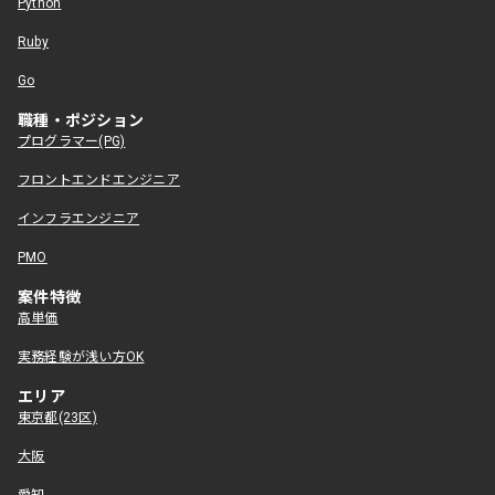
Python
Ruby
Go
職種・ポジション
プログラマー(PG)
フロントエンドエンジニア
インフラエンジニア
PMO
案件特徴
高単価
実務経験が浅い方OK
エリア
東京都(23区)
大阪