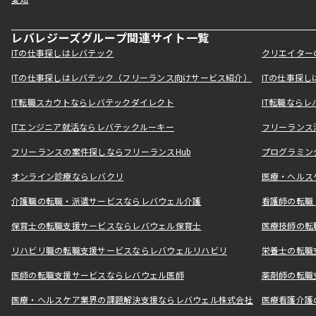
愛知
レバレジーズグループ関連サイト一覧
ITの仕事探しはレバテック
クリエイター
ITの仕事探しはレバテック（フリーランス向けサービス紹介）
ITの仕事探
IT転職スカウトならレバテックダイレクト
IT転職なら
ITエンジニア就活ならレバテックルーキー
フリーランス
フリーランスの案件探しならフリーランスHub
プログラミン
オンライン診療ならレバクリ
医療・ヘルス
介護職の転職・派遣サービスならレバウェル介護
看護師の転職
保育士の転職支援サービスならレバウェル保育士
医療技師の転
リハビリ職の転職支援サービスならレバウェルリハビリ
栄養士の転職
医師の転職支援サービスならレバウェル医師
薬剤師の転職
医療・ヘルスケア業界の課題解決支援ならレバウェル株式会社
医療看護介護の