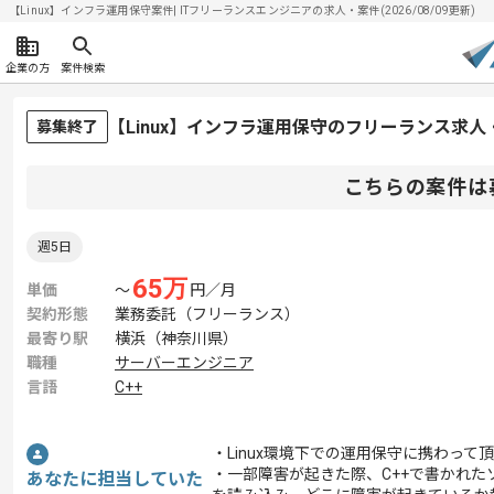
【Linux】インフラ運用保守案件| ITフリーランスエンジニアの求人・案件(2026/08/09更新)
企業の方
案件検索
【Linux】インフラ運用保守のフリーランス求人
募集終了
こちらの案件は
週5日
65
万
単価
〜
円／月
契約形態
業務委託（フリーランス）
最寄り駅
横浜（神奈川県）
職種
サーバーエンジニア
言語
C++
・Linux環境下での運用保守に携わって
・一部障害が起きた際、C++で書かれた
あなたに担当していた