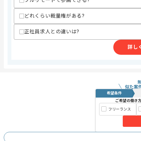
フルリモートで参画できる?
支払いサイト
15日
どれくらい裁量権がある?
正社員求人との違いは?
商談回数
1回
その他募集要項
募集人数
1人
詳し
作業開始日
2016/04/01
大手メーカーの統合基盤システムを受託
エージェントからのコ
似た案
メント
希望条件
大人数での開発となりますので、
ご希望の働き
協調性のある方や
フリーランス
複雑な数式を考えプログラミングしてい
数学が得意な方ですとよりマッチ致しま