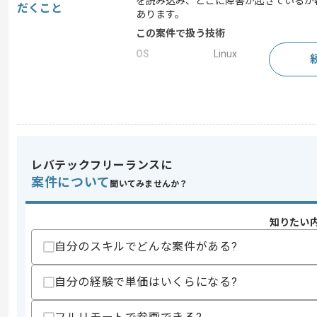
を読み込み、どこに障害が起きているか
だくこと
あります。
この案件で扱う技術
OS
Linux
求めるスキル
スキル
・Linux運用保守経験
・システム開発経験
歓迎スキル
レバテックフリーランスに
案件について
・C++での開発経験
聞いてみませんか？
スキルに不安がある方へ
知りたい
上記に似た経験やスキルをお持ちであれば申
自分のスキルでどんな案件がある?
自分の経験で単価はいくらになる?
精算条件
有
精算・お支払い
精算基準時間
150時間〜200時間