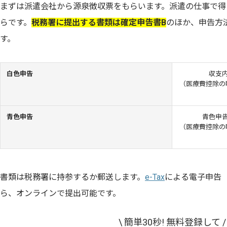
まずは派遣会社から源泉徴収票をもらいます。派遣の仕事で得
らです。
税務署に提出する書類は確定申告書B
のほか、申告方
す。
白色申告
収支
（医療費控除の
青色申告
青色申
（医療費控除の
書類は税務署に持参するか郵送します。
e-Tax
による電子申告
ら、オンラインで提出可能です。