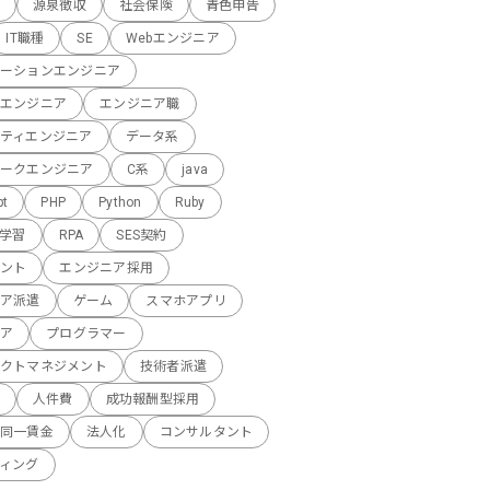
源泉徴収
社会保険
青色申告
IT職種
SE
Webエンジニア
ーションエンジニア
エンジニア
エンジニア職
ティエンジニア
データ系
ークエンジニア
C系
java
pt
PHP
Python
Ruby
械学習
RPA
SES契約
ント
エンジニア採用
ア派遣
ゲーム
スマホアプリ
ア
プログラマー
クトマネジメント
技術者派遣
人件費
成功報酬型採用
同一賃金
法人化
コンサルタント
ィング