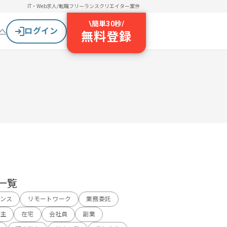
IT・Web求人/転職
フリーランスクリエイター案件
\
簡単30秒
/
ログイン
へ
無料登録
一覧
ンス
リモートワーク
業務委託
主
在宅
会社員
副業