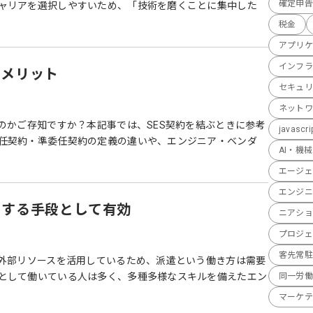
確定申告
ャリアを選択しやすいため、「技術を磨くことに集中した
税金
アプリケ
インフラ
デメリット
セキュリ
ネットワ
のかご存知ですか？本記事では、SES契約を結ぶときに参考
javascri
任契約・準委任契約の定義の違いや、エンジニア・ベンダ
AI・機
エージェ
エンジニ
消する手段として有効
ニアショ
プロジェ
客先常駐
が外部リソースを活用しているため、派遣という働き方は需要
として働いている人は多く、多種多様なスキルを備えたエン
同一労働
マーケテ