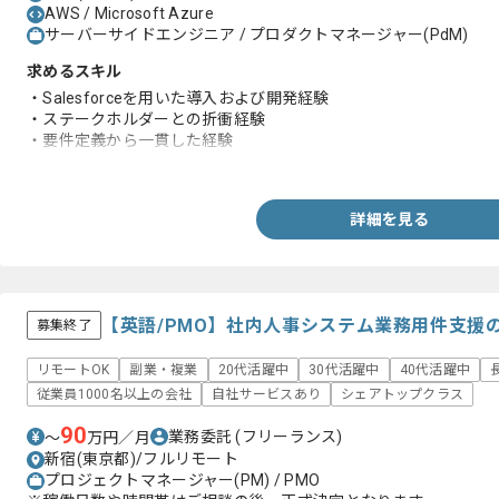
AWS / Microsoft Azure
サーバーサイドエンジニア / プロダクトマネージャー(PdM)
求めるスキル
・Salesforceを用いた導入および開発経験
・ステークホルダーとの折衝経験
・要件定義から一貫した経験
・プロジェクトリーダーやプロジェクトマネジメントの経験
詳細を見る
【英語/PMO】社内人事システム業務用件支援
募集終了
リモートOK
副業・複業
20代活躍中
30代活躍中
40代活躍中
従業員1000名以上の会社
自社サービスあり
シェアトップクラス
90
業務委託
(フリーランス)
〜
万円／月
新宿(東京都)/フルリモート
プロジェクトマネージャー(PM) / PMO