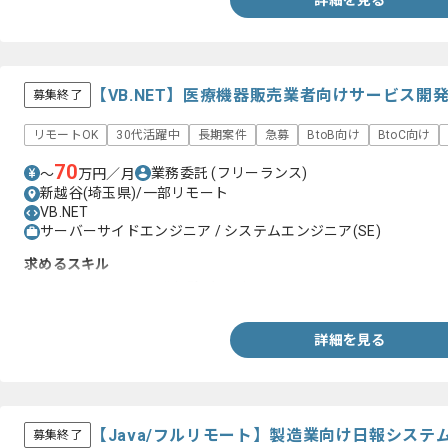
詳細を見る
【VB.NET】医療機器販売業者向けサービス開
募集終了
リモートOK
30代活躍中
長期案件
急募
BtoB向け
BtoC向け
70
業務委託
(フリーランス)
〜
万円／月
新越谷(埼玉県)/一部リモート
VB.NET
サーバーサイドエンジニア / システムエンジニア(SE)
求めるスキル
・VB.NETを用いた開発経験3年以上
詳細を見る
【Java/フルリモート】製造業向け日報シス
募集終了