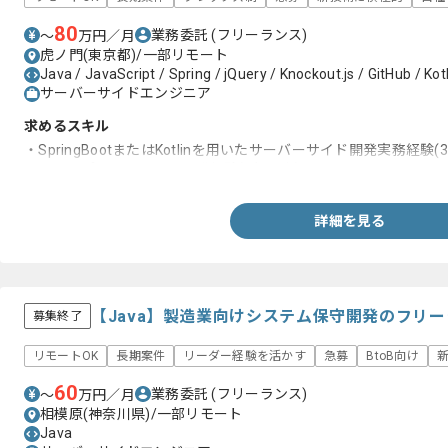
80
業務委託
(フリーランス)
〜
万円／月
虎ノ門(東京都)/一部リモート
Java / JavaScript / Spring / jQuery / Knockout.js / GitHub / Kotl
サーバーサイドエンジニア
求めるスキル
・SpringBootまたはKotlinを用いたサーバーサイド開発実務経験(
・Webアプリケーション開発経験(2年以上)
詳細を見る
【Java】製造業向けシステム保守開発のフリ
募集終了
リモートOK
長期案件
リーダー経験を活かす
急募
BtoB向け
60
業務委託
(フリーランス)
〜
万円／月
相模原(神奈川県)/一部リモート
Java