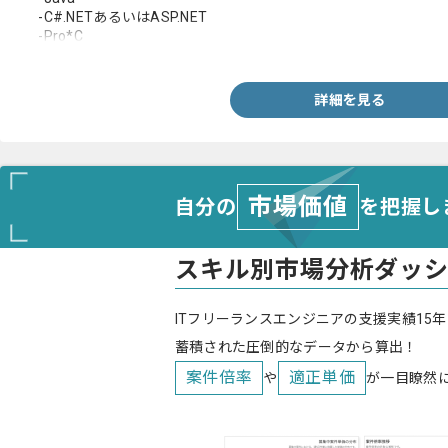
-C#.NETあるいはASP.NET
-Pro*C
-PL/SQL
・下記言語のいずれかを用いた開発経験
-C言語あるいはPro*C
詳細を見る
-PL/SQL
-Java
-C#
市場価値
自分の
を把握し
スキル別市場分析ダッ
ITフリーランスエンジニアの支援実績15年
蓄積された圧倒的なデータから算出！
案件倍率
適正単価
や
が一目瞭然