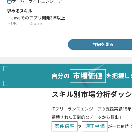
サーバーサイドエンジニア
求めるスキル
・Javaでのアプリ開発3年以上
・DB ： Oracle
・COBOLコード解析経験
詳細を見る
市場価値
自分の
を把握し
スキル別市場分析ダッ
ITフリーランスエンジニアの支援実績15年
蓄積された圧倒的なデータから算出！
案件倍率
適正単価
や
が一目瞭然