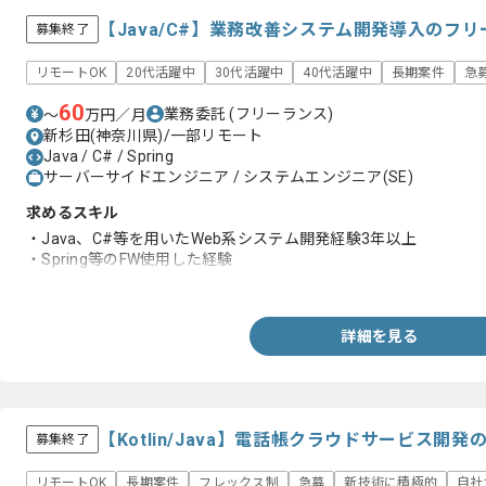
【Java/C#】業務改善システム開発導入のフ
募集終了
リモートOK
20代活躍中
30代活躍中
40代活躍中
長期案件
急
60
業務委託
(フリーランス)
〜
万円／月
新杉田(神奈川県)/一部リモート
Java / C# / Spring
サーバーサイドエンジニア / システムエンジニア(SE)
求めるスキル
・Java、C#等を用いたWeb系システム開発経験3年以上
・Spring等のFW使用した経験
・.NETの知見
詳細を見る
【Kotlin/Java】電話帳クラウドサービス開
募集終了
リモートOK
長期案件
フレックス制
急募
新技術に積極的
自社