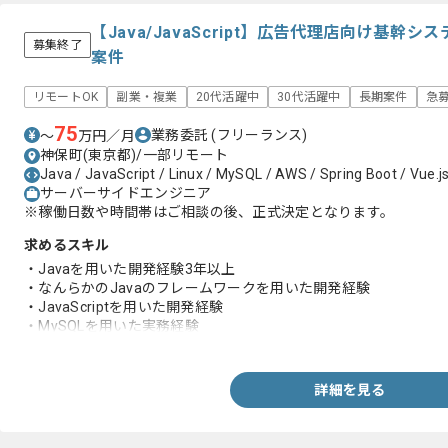
【Java/JavaScript】広告代理店向け基
募集終了
案件
リモートOK
副業・複業
20代活躍中
30代活躍中
長期案件
急
75
業務委託
(フリーランス)
〜
万円／月
神保町(東京都)/一部リモート
Java / JavaScript / Linux / MySQL / AWS / Spring Boot / Vue.j
サーバーサイドエンジニア
※稼働日数や時間帯はご相談の後、正式決定となります。
求めるスキル
・Javaを用いた開発経験3年以上
・なんらかのJavaのフレームワークを用いた開発経験
・JavaScriptを用いた開発経験
・MySQLを用いた実務経験
・Linuxの構築経験もしくはチューニング経験
詳細を見る