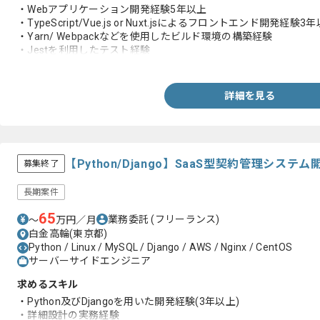
・Webアプリケーション開発経験5年以上
・TypeScript/Vue.js or Nuxt.jsによるフロントエンド開発経験3
・Yarn/ Webpackなどを使用したビルド環境の構築経験
・Jestを利用したテスト経験
・コンポーネント設計経験
・Gitを利用した開発経験
・GithubやGitlabでチームメンバーのコードレビューをした経験
詳細を見る
【Python/Django】SaaS型契約管理シ
募集終了
長期案件
65
業務委託
(フリーランス)
〜
万円／月
白金高輪(東京都)
Python / Linux / MySQL / Django / AWS / Nginx / CentOS
サーバーサイドエンジニア
求めるスキル
・Python及びDjangoを用いた開発経験(3年以上)
・詳細設計の実務経験