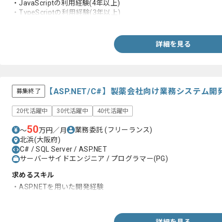
・JavaScriptの利用経験(4年以上)
・TypeScriptの利用経験(3年以上)
・パッケージマネージャの利用経験
・Storybookの利用経験(1年以上)
・Figmaを用いたデザイン経験(1年以上)
詳細を見る
【ASP.NET/C#】製薬会社向け業務システム
募集終了
20代活躍中
30代活躍中
40代活躍中
50
業務委託
(フリーランス)
〜
万円／月
北浜(大阪府)
C# / SQL Server / ASP.NET
サーバーサイドエンジニア / プログラマー(PG)
求めるスキル
・ASP.NETを用いた開発経験
・詳細設計の経験