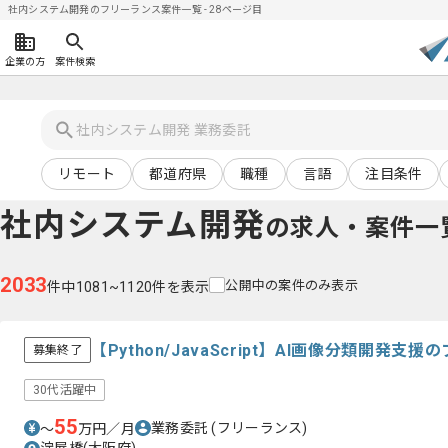
社内システム開発のフリーランス案件一覧 - 28ページ目
企業の方
案件検索
リモート
都道府県
職種
言語
注目条件
社内システム開発
の求人・案件一
2033
公開中の案件のみ表示
件中1081~1120件を表示
【Python/JavaScript】AI画像分類開発
募集終了
30代活躍中
55
業務委託
(フリーランス)
〜
万円／月