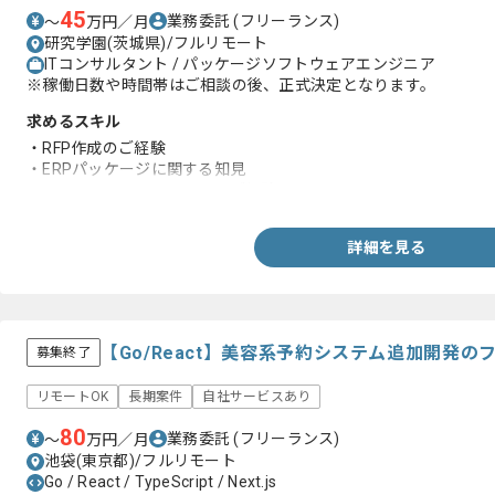
45
業務委託
(フリーランス)
〜
万円／月
研究学園(茨城県)/フルリモート
ITコンサルタント / パッケージソフトウェアエンジニア
※稼働日数や時間帯はご相談の後、正式決定となります。
求めるスキル
・RFP作成のご経験
・ERPパッケージに関する知見
・ITコンサルタントとしてのご経験
詳細を見る
【Go/React】美容系予約システム追加開発
募集終了
リモートOK
長期案件
自社サービスあり
80
業務委託
(フリーランス)
〜
万円／月
池袋(東京都)/フルリモート
Go / React / TypeScript / Next.js