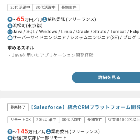
20代活躍中
30代活躍中
長期案件
65
業務委託
(フリーランス)
〜
万円／月
浜松町(東京都)
Java / SQL / Windows / Linux / Oracle / Struts / Tomcat / Ecli
サーバーサイドエンジニア / システムエンジニア(SE) / プログラ
求めるスキル
・Javaを用いたアプリケーション開発経験
・SQLを用いた実務経験
詳細を見る
【Salesforce】統合CRMプラットフォー
募集終了
リモートOK
20代活躍中
30代活躍中
長期案件
従業員1000名以
145
業務委託
(フリーランス)
〜
万円／月
新宿(東京都)/一部リモート