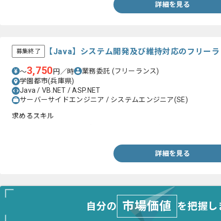
詳細を見る
【Java】システム開発及び維持対応のフリー
募集終了
3,750
業務委託
(フリーランス)
〜
円／時
学園都市(兵庫県)
Java / VB.NET / ASP.NET
サーバーサイドエンジニア / システムエンジニア(SE)
求めるスキル
・Javaを用いたWEBアプリケーション開発経験
詳細を見る
市場価値
自分の
を把握し