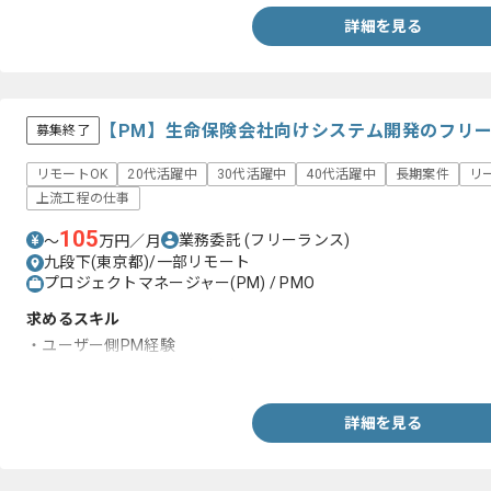
詳細を見る
【PM】生命保険会社向けシステム開発のフリ
募集終了
リモートOK
20代活躍中
30代活躍中
40代活躍中
長期案件
リ
上流工程の仕事
105
業務委託
(フリーランス)
〜
万円／月
九段下(東京都)/一部リモート
プロジェクトマネージャー(PM) / PMO
求めるスキル
・ユーザー側PM経験
・ウォーターフォールモデル知見
詳細を見る