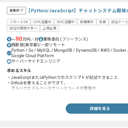
【Python/JavaScript】チャットシステ
募集終了
リモートOK
20代活躍中
30代活躍中
長期案件
急募
自社サー
自社内開発が多い
上場企業
90
業務委託
(フリーランス)
〜
万円／月
西新宿(東京都)/一部リモート
Python / Go / MySQL / MongoDB / DynamoDB / AWS / Docker / J
Google Cloud Platform
サーバーサイドエンジニア
求めるスキル
・JavaScriptまたはPythonでのスクリプトが記述できること
・Githubを使えることができて、
プルリクエストベースでソースコードの管理や
マージを行えること
詳細を見る