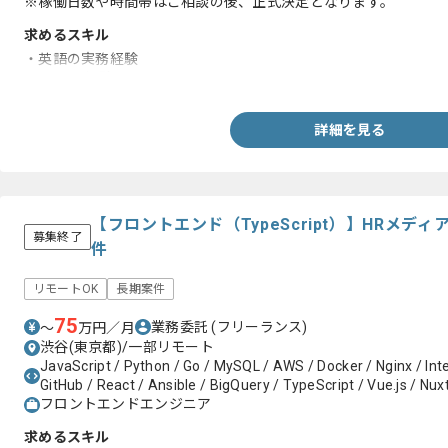
※稼働日数や時間帯はご相談の後、正式決定となります。
求めるスキル
・英語の実務経験
・PMOの経験
詳細を見る
【フロントエンド（TypeScript）】HRメ
募集終了
件
リモートOK
長期案件
75
業務委託
(フリーランス)
〜
万円／月
渋谷(東京都)/一部リモート
JavaScript / Python / Go / MySQL / AWS / Docker / Nginx / Intel
GitHub / React / Ansible / BigQuery / TypeScript / Vue.js / Nuxt
フロントエンドエンジニア
求めるスキル