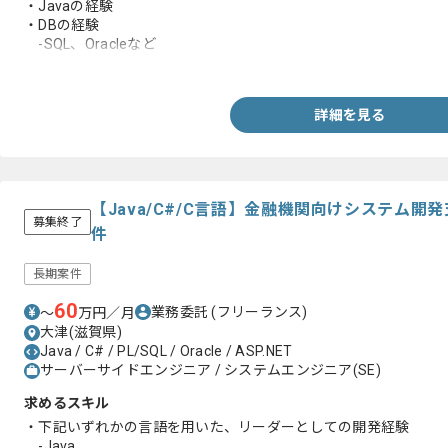
・Javaの経験
・DBの経験
-SQL、Oracleなど
・VBAの経験
詳細を見る
【Java/C#/C言語】金融機関向けシステム
募集終了
件
長期案件
60
業務委託
(フリーランス)
〜
万円／月
大津(滋賀県)
Java / C# / PL/SQL / Oracle / ASP.NET
サーバーサイドエンジニア / システムエンジニア(SE)
求めるスキル
・下記いずれかの言語を用いた、リーダーとしての開発経験
-Java