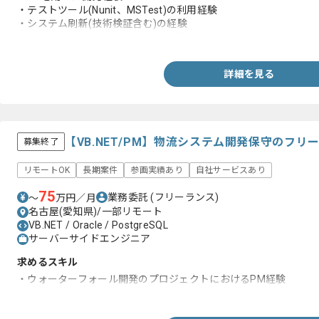
・テストツール(Nunit、MSTest)の利用経験
・システム刷新(技術検証含む)の経験
・MQを利用したシステムの構築経験
詳細を見る
【VB.NET/PM】物流システム開発保守のフ
募集終了
リモートOK
長期案件
参画実績あり
自社サービスあり
75
業務委託
(フリーランス)
〜
万円／月
名古屋(愛知県)/一部リモート
VB.NET / Oracle / PostgreSQL
サーバーサイドエンジニア
求めるスキル
・ウォーターフォール開発のプロジェクトにおけるPM経験
・レビュア経験