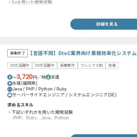
・Goを用いた開発経験
・上流工程の開発経験
詳細を見る
【言語不問】DtoC業界向け業務効率化システ
募集終了
20代活躍中
30代活躍中
長期案件
フレックス制
急募
3,720
派遣
〜
円／時
水城(福岡県)
Java / PHP / Python / Ruby
サーバーサイドエンジニア / システムエンジニア(SE)
求めるスキル
・下記いずれかを用いた開発経験
-PHP、Ruby、Java、Python
・ソフトウェア、アプリケーション開発経験3年以上