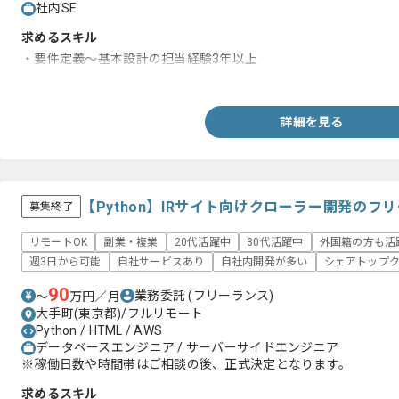
社内SE
求めるスキル
・要件定義～基本設計の担当経験3年以上
・事業会社でのアプリケーション開発経験
詳細を見る
【Python】IRサイト向けクローラー開発のフ
募集終了
リモートOK
副業・複業
20代活躍中
30代活躍中
外国籍の方も活
週3日から可能
自社サービスあり
自社内開発が多い
シェアトップ
90
業務委託
(フリーランス)
〜
万円／月
大手町(東京都)/フルリモート
Python / HTML / AWS
データベースエンジニア / サーバーサイドエンジニア
※稼働日数や時間帯はご相談の後、正式決定となります。
求めるスキル