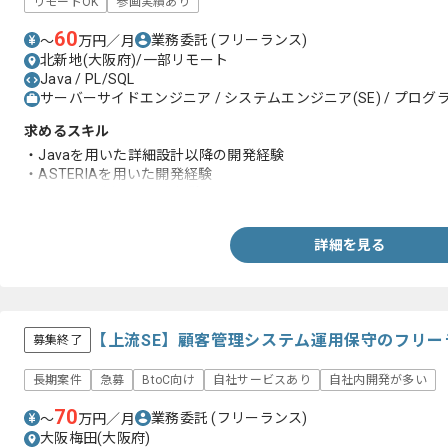
リモートOK
参画実績あり
60
業務委託
(フリーランス)
〜
万円／月
北新地(大阪府)/一部リモート
Java / PL/SQL
サーバーサイドエンジニア / システムエンジニア(SE) / プログラ
求めるスキル
・Javaを用いた詳細設計以降の開発経験
・ASTERIAを用いた開発経験
・PL/SQLを用いた開発経験
詳細を見る
【上流SE】顧客管理システム運用保守のフリー
募集終了
長期案件
急募
BtoC向け
自社サービスあり
自社内開発が多い
70
業務委託
(フリーランス)
〜
万円／月
大阪梅田(大阪府)