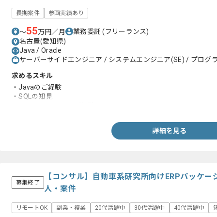
長期案件
参画実績あり
55
業務委託
(フリーランス)
〜
万円／月
名古屋(愛知県)
Java / Oracle
サーバーサイドエンジニア / システムエンジニア(SE) / プログラ
求めるスキル
・Javaのご経験
・SQLの知見
・フロントエンドのご経験
詳細を見る
【コンサル】自動車系研究所向けERPパッケー
募集終了
人・案件
リモートOK
副業・複業
20代活躍中
30代活躍中
40代活躍中