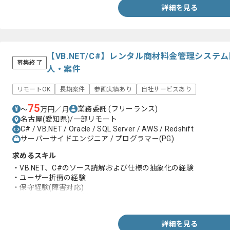
詳細を見る
【VB.NET/C#】レンタル商材料金管理シス
募集終了
人・案件
リモートOK
長期案件
参画実績あり
自社サービスあり
75
業務委託
(フリーランス)
〜
万円／月
名古屋(愛知県)/一部リモート
C# / VB.NET / Oracle / SQL Server / AWS / Redshift
サーバーサイドエンジニア / プログラマー(PG)
求めるスキル
・VB.NET、C#のソース読解および仕様の抽象化の経験
・ユーザー折衝の経験
・保守経験(障害対応)
・基本設計の実務経験(画面バッチ処理設計、画面遷移、DB設計、U
詳細を見る