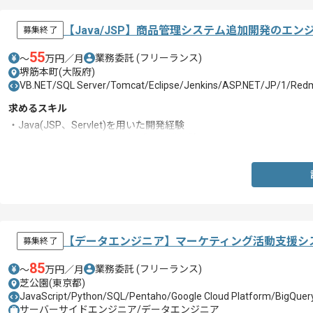
【Java/JSP】商品管理システム追加開発のエ
募集終了
55
業務委託
(フリーランス)
〜
万円／月
堺筋本町(大阪府)
VB.NET/SQL Server/Tomcat/Eclipse/Jenkins/ASP.NET/JP/1/Red
求めるスキル
・Java(JSP、Servlet)を用いた開発経験
・.NET(ASP.NET、VB、C#など)の開発経験
【データエンジニア】マーケティング活動支援シ
募集終了
85
業務委託
(フリーランス)
〜
万円／月
芝公園(東京都)
JavaScript/Python/SQL/Pentaho/Google Cloud Platform/BigQuer
サーバーサイドエンジニア/データエンジニア