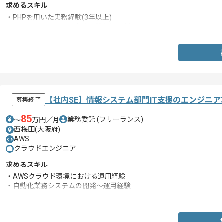
求めるスキル
・PHPを用いた実務経験(3年以上)
・JavaScriptを用いた実務経験(2年以上)
【社内SE】情報システム部門IT支援のエンジニ
募集終了
85
業務委託
(フリーランス)
〜
万円／月
西梅田(大阪府)
AWS
クラウドエンジニア
求めるスキル
・AWSクラウド環境における運用経験
・自動化業務システムの開発～運用経験
・RPAのシナリオ作成および編集のご経験