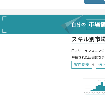
市場
自分の
スキル別市
ITフリーランスエンジ
蓄積された圧倒的なデ
案件倍率
適
や