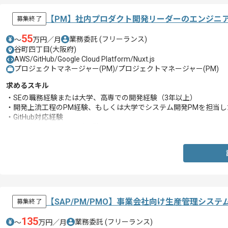
【PM】社内プロダクト開発リーダーのエンジニ
募集終了
55
業務委託
(フリーランス)
〜
万円／月
谷町四丁目(大阪府)
AWS/GitHub/Google Cloud Platform/Nuxt.js
プロジェクトマネージャー(PM)/プロジェクトマネージャー(PM)
求めるスキル
・SEの職務経験または大学、高専での開発経験（3年以上）
・開発上流工程のPM経験、もしくは大学でシステム開発PMを担当し
・GitHub対応経験
・AWSもしくはGCP設計経験
【SAP/PM/PMO】事業会社向け生産管理シス
募集終了
135
業務委託
(フリーランス)
〜
万円／月