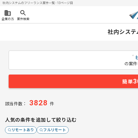
社内システムのフリーランス案件一覧 - 13ページ目
企業の方
案件検索
社内システ
“
の案件
3
簡単
3828
該当件数：
件
人気の条件を追加して絞り込む
リモートあり
フルリモート