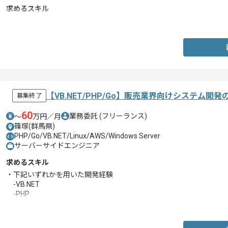
求めるスキル
・Javaを用いたバッチシステムの開発（設計、構築）経験
【VB.NET/PHP/Go】販売業界向けシステム開
募集終了
60
業務委託
(フリーランス)
〜
万円／月
篠塚(群馬県)
PHP/Go/VB.NET/Linux/AWS/Windows Server
サーバーサイドエンジニア
求めるスキル
・下記いずれかを用いた開発経験
-VB.NET
-PHP
-Go