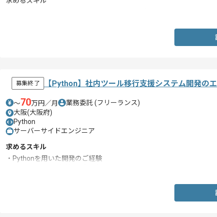
求めるスキル
・Ms Office(WordやExcelおよびPowerPoint)系の基本操作経験
【Python】社内ツール移行支援システム開発の
募集終了
70
業務委託
(フリーランス)
〜
万円／月
大阪(大阪府)
Python
サーバーサイドエンジニア
求めるスキル
・Pythonを用いた開発のご経験
・Azureを用いた構築のご経験