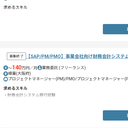
求めるスキル
・SalesforceまたはSAPの開発経験(2年以上)
【SAP/PM/PMO】事業会社向け財務会計シス
募集終了
140
業務委託
(フリーランス)
〜
万円／月
樟葉(大阪府)
プロジェクトマネージャー(PM)/PMO/プロジェクトマネージャー(PM
求めるスキル
・財務会計システム移行経験
・SAP（FI、COモジュール）の導入プロジェクトにおけるマネジメ