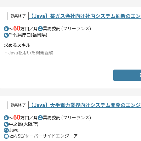
【Java】某ガス会社向け社内システム刷新のエ
募集終了
60
業務委託
(フリーランス)
〜
万円／月
千代県庁口(福岡県)
求めるスキル
・Javaを用いた開発経験
・Oracleを用いた開発経験
【Java】大手電力業界向けシステム開発のエン
募集終了
60
業務委託
(フリーランス)
〜
万円／月
中之島(大阪府)
Java
社内SE/サーバーサイドエンジニア