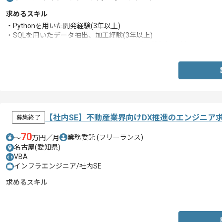
求めるスキル
・Pythonを用いた開発経験(3年以上)
・SQLを用いたデータ抽出、加工経験(3年以上)
・GCPやAWSやAzureを用いたシステム開発経験(3年以上)
【社内SE】不動産業界向けDX推進のエンジニア
募集終了
70
業務委託
(フリーランス)
〜
万円／月
名古屋(愛知県)
VBA
インフラエンジニア/社内SE
求めるスキル
・社内SEとしての実務経験(3年以上)