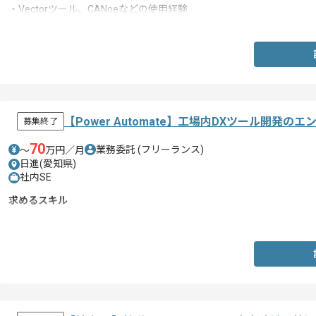
・Vectorツール、CANoeなどの使用経験
・オシロスコープなど測定器使用経験
・Word、Excel、PowerPointの使用経験
【Power Automate】工場内DXツール開発の
募集終了
70
業務委託
(フリーランス)
〜
万円／月
日進(愛知県)
社内SE
求めるスキル
・Power Automateを用いた業務自動化ツールの開発経験(1年以上)