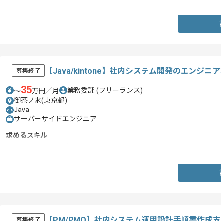
【Java/kintone】社内システム開発のエンジニ
募集終了
35
業務委託
(フリーランス)
〜
万円／月
御茶ノ水(東京都)
Java
サーバーサイドエンジニア
求めるスキル
・kintoneを用いた実務経験
【PM/PMO】社内システム運用設計手順書作成
募集終了