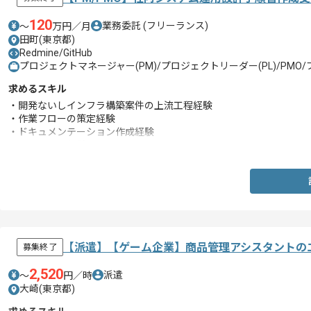
120
業務委託
(フリーランス)
〜
万円／月
田町(東京都)
Redmine/GitHub
プロジェクトマネージャー(PM)/プロジェクトリーダー(PL)/PMO/
求めるスキル
・開発ないしインフラ構築案件の上流工程経験
・作業フローの策定経験
・ドキュメンテーション作成経験
・Redmineの経験
【派遣】【ゲーム企業】商品管理アシスタントの
募集終了
2,520
派遣
〜
円／時
大崎(東京都)