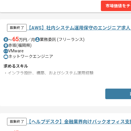
市場価値をチ
【AWS】社内システム運用保守のエンジニア求人
募集終了
65
業務委託
(フリーランス)
〜
万円／月
赤坂(福岡県)
VMware
ネットワークエンジニア
求めるスキル
・インフラ設計、構築、およびシステム運用経験
・AWS運用保守経験
【ヘルプデスク】金融業界向けバックオフィス支
募集終了