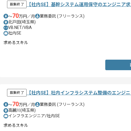
【社内SE】基幹システム運用保守のエンジニア求
募集終了
70
業務委託
(フリーランス)
〜
万円／月
北戸田(埼玉県)
VB.NET/VBA
社内SE
求めるスキル
・プログラミング経験(2年以上)
【社内SE】社内インフラシステム整備のエンジ
募集終了
70
業務委託
(フリーランス)
〜
万円／月
高麗川(埼玉県)
インフラエンジニア/社内SE
求めるスキル