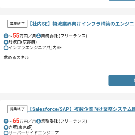
【社内SE】物流業界向けインフラ構築のエンジ
募集終了
55
業務委託
(フリーランス)
〜
万円／月
丹波口(京都府)
インフラエンジニア/社内SE
求めるスキル
・社内SEとしての実務経験(3年以上)
【Salesforce/SAP】複数企業向け業務シス
募集終了
65
業務委託
(フリーランス)
〜
万円／月
赤坂(東京都)
サーバーサイドエンジニア