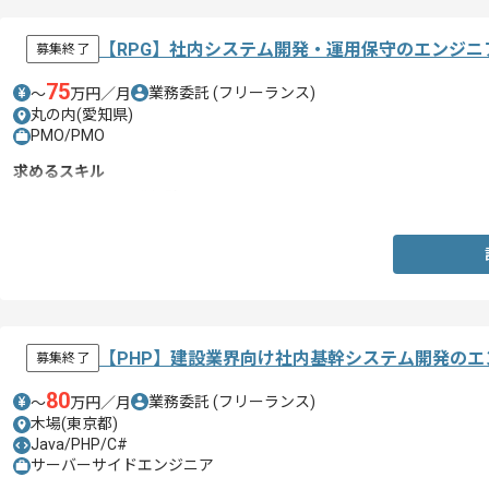
【RPG】社内システム開発・運用保守のエンジニ
募集終了
75
業務委託
(フリーランス)
〜
万円／月
丸の内(愛知県)
PMO/PMO
求めるスキル
・RPGを用いた開発経験
【PHP】建設業界向け社内基幹システム開発の
募集終了
80
業務委託
(フリーランス)
〜
万円／月
木場(東京都)
Java/PHP/C#
サーバーサイドエンジニア