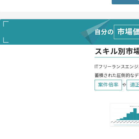
市場
自分の
スキル別市
ITフリーランスエンジ
蓄積された圧倒的なデ
案件倍率
適
や