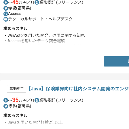
45
業務委託
(フリーランス)
〜
万円／月
赤坂(福岡県)
Access
テクニカルサポート・ヘルプデスク
求めるスキル
・WinActorを用いた開発、運用に関する知見
・Accessを用いたデータ突合経験
・Excelの高度な操作およびレクチャー経験
【Java】保険業界向け社内システム開発のエン
募集終了
35
業務委託
(フリーランス)
〜
万円／月
博多(福岡県)
求めるスキル
・Javaを用いた開発経験2年以上
・SQLを用いた開発経験2年以上