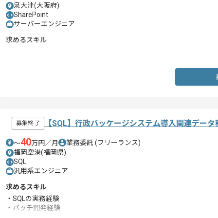
泉大津(大阪府)
SharePoint
サーバーエンジニア
求めるスキル
・Power Apps、Power Automateを用いた実務経験
【SQL】行政パッケージシステム導入関連デー
募集終了
40
業務委託
(フリーランス)
〜
万円／月
福岡空港(福岡県)
SQL
汎用系エンジニア
求めるスキル
・SQLの実務経験
・バッチ開発経験
・データ移行の経験