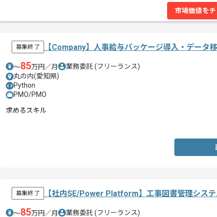
市場価値をチ
【Company】人事給与パッケージ導入・デー
募集終了
85
業務委託
(フリーランス)
〜
万円／月
丸の内(愛知県)
Python
PMO/PMO
求めるスキル
・人事パッケージシステムのCompanyを使用した経験
【社内SE/Power Platform】工事図書管理
募集終了
85
業務委託
(フリーランス)
〜
万円／月