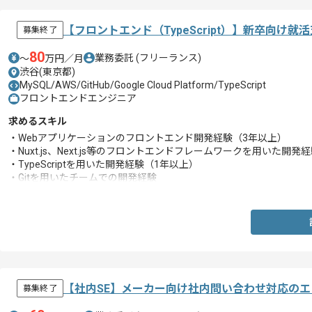
【フロントエンド（TypeScript）】新卒向
募集終了
80
業務委託
(フリーランス)
〜
万円／月
渋谷(東京都)
MySQL/AWS/GitHub/Google Cloud Platform/TypeScript
フロントエンドエンジニア
求めるスキル
・Webアプリケーションのフロントエンド開発経験（3年以上）
・Nuxt.js、Next.js等のフロントエンドフレームワークを用いた開発
・TypeScriptを用いた開発経験（1年以上）
・Gitを用いたチームでの開発経験
・アジャイル開発の経験
【社内SE】メーカー向け社内問い合わせ対応の
募集終了