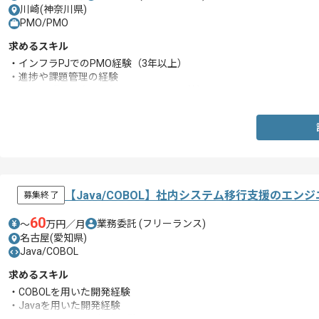
川崎(神奈川県)
PMO/PMO
求めるスキル
・インフラPJでのPMO経験（3年以上）
・進捗や課題管理の経験
・Excel関数への知見（SUM,IF,VLOOKUP等）
【Java/COBOL】社内システム移行支援のエン
募集終了
60
業務委託
(フリーランス)
〜
万円／月
名古屋(愛知県)
Java/COBOL
求めるスキル
・COBOLを用いた開発経験
・Javaを用いた開発経験