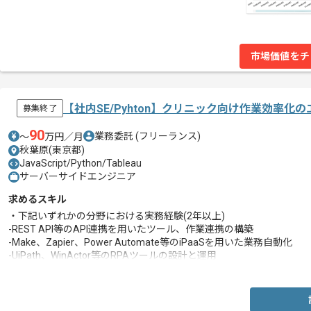
市場価値をチ
【社内SE/Pyhton】クリニック向け作業効率化
募集終了
90
業務委託
(フリーランス)
〜
万円／月
秋葉原(東京都)
JavaScript/Python/Tableau
サーバーサイドエンジニア
求めるスキル
・下記いずれかの分野における実務経験(2年以上)
-REST API等のAPI連携を用いたツール、作業連携の構築
-Make、Zapier、Power Automate等のiPaaSを用いた業務自動化
-UiPath、WinActor等のRPAツールの設計と運用
-Python、JavaScript等を用いた作業支援ツールやスクリプト開発
・課題ヒアリングから要件定義と設計及び導入までのプロジェクト推
・部門横断の業務改善をリードした経験