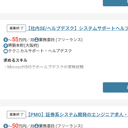
【社内SE/ヘルプデスク】システムサポートヘル
募集終了
55
業務委託
(フリーランス)
〜
万円／月
堺筋本町(大阪府)
テクニカルサポート・ヘルプデスク
求めるスキル
・Microsoft365でのヘルプデスクの実務経験
・Copilot Studioを用いてエラー発生時の原因切り分けから解決まで
【PMO】証券系システム開発のエンジニア求人
募集終了
50
業務委託
(フリーランス)
〜
万円／月