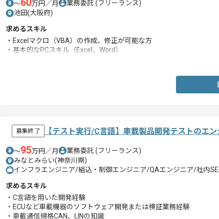
60
業務委託
(フリーランス)
〜
万円／月
池田(大阪府)
求めるスキル
・Excelマクロ（VBA）の作成、修正が可能な方
・基本的なPCスキル（Excel、Word）
・社内問い合わせ対応、ヘルプデスク、情シス補助などの経験
【テスト実行/C言語】車載製品開発テストのエン
募集終了
95
業務委託
(フリーランス)
〜
万円／月
みなとみらい(神奈川県)
インフラエンジニア/組込・制御エンジニア/QAエンジニア/社内S
求めるスキル
・C言語を用いた開発経験
・ECUなど車載機器のソフトウェア開発または検証業務経験
・車載通信規格CAN、LINの知識