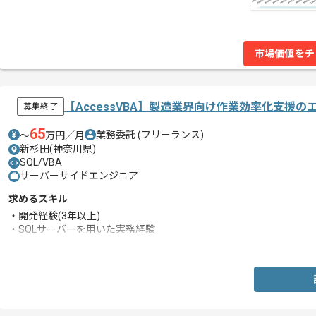
市場価値をチ
【AccessVBA】製造業界向け作業効率化支援
募集終了
65
業務委託
(フリーランス)
〜
万円／月
新杉田(神奈川県)
SQL/VBA
サーバーサイドエンジニア
求めるスキル
・開発経験(3年以上)
・SQLサーバーを用いた実務経験
・AccessVBAを用いた実務経験