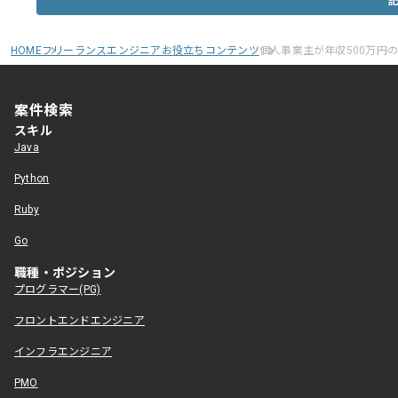
HOME
フリーランスエンジニアお役立ちコンテンツ
個人事業主が年収500万円
案件検索
スキル
Java
Python
Ruby
Go
職種・ポジション
プログラマー(PG)
フロントエンドエンジニア
インフラエンジニア
PMO