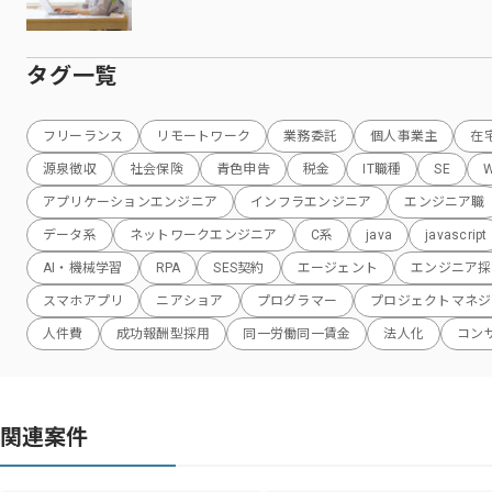
タグ一覧
フリーランス
リモートワーク
業務委託
個人事業主
在
源泉徴収
社会保険
青色申告
税金
IT職種
SE
アプリケーションエンジニア
インフラエンジニア
エンジニア職
データ系
ネットワークエンジニア
C系
java
javascript
AI・機械学習
RPA
SES契約
エージェント
エンジニア採
スマホアプリ
ニアショア
プログラマー
プロジェクトマネジ
人件費
成功報酬型採用
同一労働同一賃金
法人化
コン
関連案件