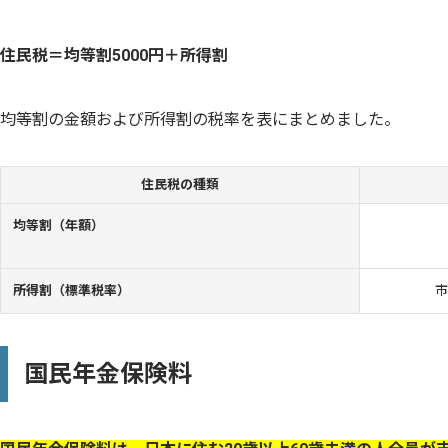
住民税＝均等割5000円＋所得割
均等割の金額および所得割の税率を表にまとめました。
住民税の種類
均等割（年額）
所得割（標準税率）
市
国民年金保険料