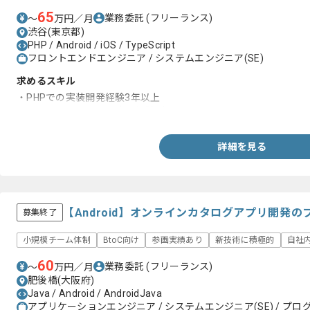
65
業務委託
(フリーランス)
〜
万円／月
渋谷(東京都)
PHP / Android / iOS / TypeScript
フロントエンドエンジニア / システムエンジニア(SE)
求めるスキル
・PHPでの実装開発経験3年以上
・エンジニアとしての実務経験5年以上
詳細を見る
【Android】オンラインカタログアプリ開発
募集終了
小規模チーム体制
BtoC向け
参画実績あり
新技術に積極的
自社
60
業務委託
(フリーランス)
〜
万円／月
肥後橋(大阪府)
Java / Android / AndroidJava
アプリケーションエンジニア / システムエンジニア(SE) / プログ