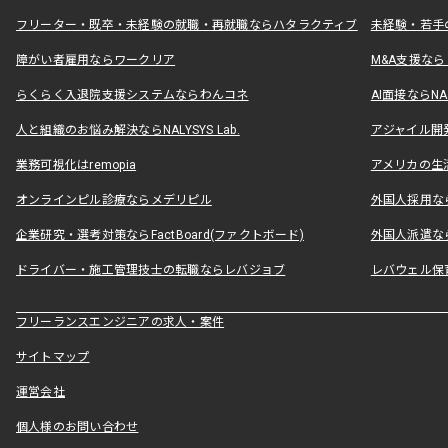
フリーター・既卒・未経験の就職・再就職ならハタラクティブ
未経験・若手
障がい者雇用ならワークリア
M&A支援な
らくらく入退院支援システムならわんコネ
AI面接ならNAL
人と組織のお悩み解決ならNALYSYS Lab.
アジャイル開発なら
業務可視化はremopia
アメリカの生活
オンラインピル診療ならメデリピル
外国人採用ならLe
企業研究・選考対策ならFactBoard(ファクトボード)
外国人派遣なら
ドライバー・施工管理技士の転職ならレバジョブ
レバウェル保
フリーランスエンジニアの求人・案件
サイトマップ
運営会社
個人様のお問い合わせ