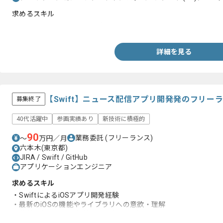
求めるスキル
・AndroidJavaでの開発経験2年以上
詳細を見る
【Swift】ニュース配信アプリ開発発のフリー
募集終了
40代活躍中
参画実績あり
新技術に積極的
90
業務委託
(フリーランス)
〜
万円／月
六本木(東京都)
JIRA / Swift / GitHub
アプリケーションエンジニア
求めるスキル
・SwiftによるiOSアプリ開発経験
・最新のiOSの機能やライブラリへの意欲・理解
・非技術部門との仕様策定、調整の経験