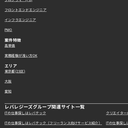
プログラマー(PG)
フロントエンドエンジニア
インフラエンジニア
PMO
案件特徴
高単価
実務経験が浅い方OK
エリア
東京都(23区)
大阪
愛知
レバレジーズグループ関連サイト一覧
ITの仕事探しはレバテック
クリエイター
ITの仕事探しはレバテック（フリーランス向けサービス紹介）
ITの仕事探