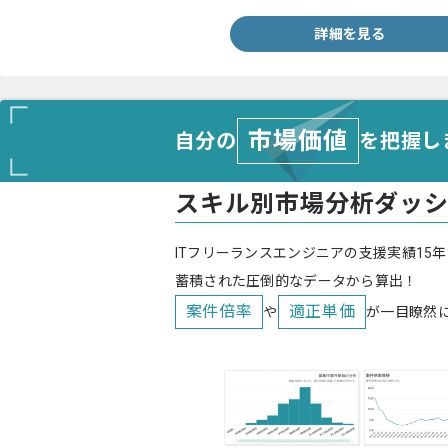
詳細を見る
市場価値
自分の
を把握し
スキル別市場分析ダッ
ITフリーランスエンジニアの支援実績15年
蓄積された圧倒的なデータから算出！
案件倍率
適正単価
や
が一目瞭然