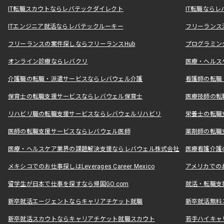
IT転職スカウトならレバテックダイレクト
IT転職なら
ITエンジニア就活ならレバテックルーキー
フリーランス
フリーランスの案件探しならフリーランスHub
プログラミン
オンライン診療ならレバクリ
医療・ヘルス
介護職の転職・派遣サービスならレバウェル介護
看護師の転職
保育士の転職支援サービスならレバウェル保育士
医療技師の転
リハビリ職の転職支援サービスならレバウェルリハビリ
栄養士の転職
医師の転職支援サービスならレバウェル医師
薬剤師の転職
医療・ヘルスケア業界の課題解決支援ならレバウェル株式会社
医療看護介護の
メキシコでのお仕事探しはLeverages Career Mexico
アメリカでのお仕事
留学生が日本で仕事を探すなら帰国GO.com
就活・転職支
新卒就活エージェントならキャリアチケット就職
新卒就活無料
新卒就活スカウトならキャリアチケット就職スカウト
若手ハイキャ