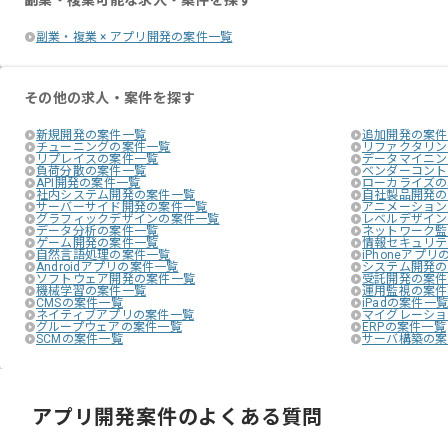
副業・複業可能な求人・案件を探す
副業・複業 × アプリ開発の案件一覧
その他の求人・案件を探す
新規開発の案件一覧
追加開発の案件
チューニングの案件一覧
リファクタリン
リプレイスの案件一覧
データマイニン
負荷分散の案件一覧
ベンダーコント
API開発の案件一覧
ローカライズの
社内システム開発の案件一覧
自社製品開発の
サーバーサイド開発の案件一覧
アニメーション
グラフィックデザインの案件一覧
レベルデザイン
データ分析の案件一覧
ネットワーク監
ゲーム開発の案件一覧
情報セキュリテ
自然言語処理の案件一覧
iPhoneアプ
Androidアプリの案件一覧
システム開発の
ソフトウェア開発の案件一覧
受託開発の案件
機械学習の案件一覧
運用監視の案件
CMSの案件一覧
iPadの案件一
ネイティブアプリの案件一覧
マイグレーショ
グループウェアの案件一覧
ERPの案件一覧
SCMの案件一覧
サーバ構築の案
アプリ開発案件のよくある質問