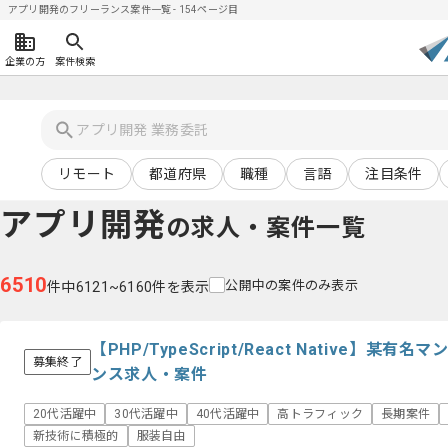
アプリ開発のフリーランス案件一覧 - 154ページ目
企業の方
案件検索
リモート
都道府県
職種
言語
注目条件
アプリ開発
の求人・案件一覧
6510
公開中の案件のみ表示
件中6121~6160件を表示
【PHP/TypeScript/React Native】
募集終了
ンス求人・案件
20代活躍中
30代活躍中
40代活躍中
高トラフィック
長期案件
新技術に積極的
服装自由