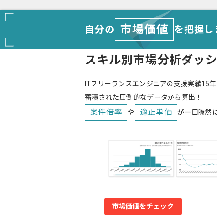
市場価値
自分の
を把握し
スキル別市場分析ダッ
ITフリーランスエンジニアの支援実績15年
蓄積された圧倒的なデータから算出！
案件倍率
適正単価
や
が一目瞭然
市場価値をチェック