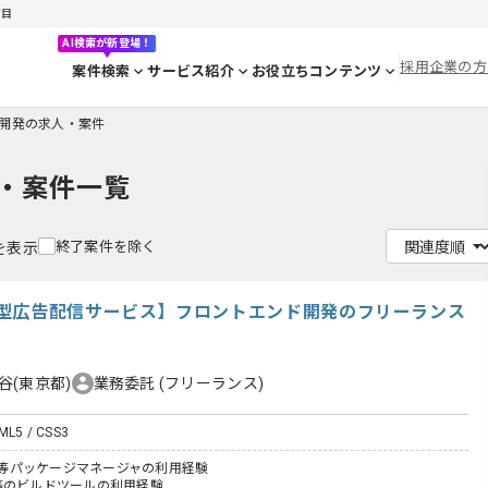
ジ目
AI検索が新登場！
採用企業の方
案件検索
サービス紹介
お役立ちコンテンツ
開発の求人・案件
・案件一覧
終了案件を除く
件を表示
型広告配信サービス】フロントエンド開発のフリーランス
谷(東京都)
業務委託
(フリーランス)
TML5 / CSS3
pm等パッケージマネージャの利用経験
lp等のビルドツールの利用経験