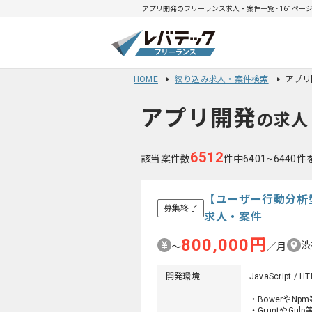
アプリ開発のフリーランス求人・案件一覧 - 161ペー
HOME
絞り込み求人・案件検索
アプリ
アプリ開発
の求人
6512
該当案件数
件中6401~6440
【ユーザー行動分析
募集終了
求人・案件
800,000円
渋
〜
／月
開発環境
JavaScript / H
・BowerやN
・GruntやGu