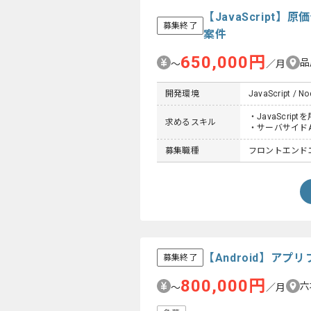
【JavaScrip
募集終了
案件
650,000円
品
〜
／月
開発環境
JavaScript / No
・JavaScr
求めるスキル
・サーバサイドA
募集職種
フロントエンドエ
【Android】ア
募集終了
800,000円
六
〜
／月