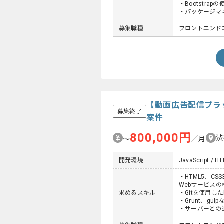
・Bootstrap
・パッケージマ
募集職種
フロントエンド
【動画広告配信プラ
募集終了
案件
800,000円
渋
〜
／月
開発環境
JavaScript / H
・HTML5、CSS
Webサービスの
求めるスキル
・Gitを使用し
・Grunt、g
・サーバーとの