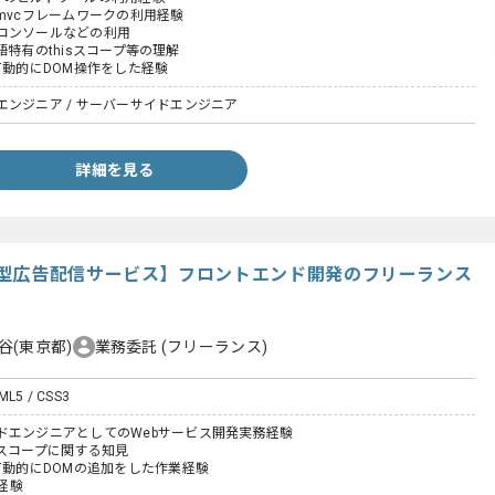
ptのmvcフレームワークの利用経験
コンソールなどの利用
pt言語特有のthisスコープ等の理解
て動的にDOM操作をした経験
エンジニア / サーバーサイドエンジニア
詳細を見る
型広告配信サービス】フロントエンド開発のフリーランス
谷(東京都)
業務委託
(フリーランス)
TML5 / CSS3
ドエンジニアとしてのWebサービス開発実務経験
ptのスコープに関する知見
て動的にDOMの追加をした作業経験
用経験