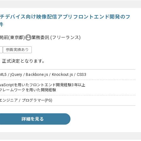
t】マルチデバイス向け映像配信アプリフロントエンド開発のフ
件
苑前(東京都)
業務委託
(フリーランス)
け
参画実績あり
、正式決定となります。
ML5 / jQuery / Backbone.js / Knockout.js / CSS3
,JavaScriptを用いたフロントエンド開発経験3年以上
ptのフレームワークを用いた開発経験
ンジニア / プログラマー(PG)
詳細を見る