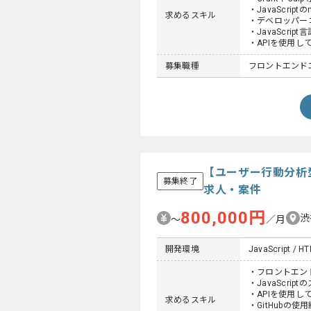
・JavaScri
求めるスキル
・デベロッパー
・JavaScri
・APIを使用し
募集職種
フロントエンド
【ユーザー行動分析
募集終了
求人・案件
800,000円
渋
〜
／月
開発環境
JavaScript / H
・フロントエン
・JavaScri
・APIを使用し
求めるスキル
・GitHubの使