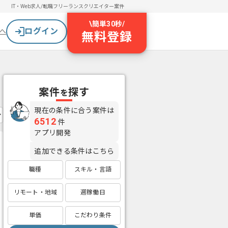
IT・Web求人/転職
フリーランスクリエイター案件
\
簡単30秒
/
ログイン
へ
無料登録
案件
探す
を
現在の条件に合う案件は
6512
件
アプリ開発
追加できる条件はこちら
職種
スキル・言語
リモート・地域
週稼働日
単価
こだわり条件