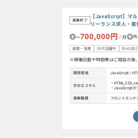
【JavaScrip
募集終了
リーランス求人・案
700,000円
外
〜
／月
副業・複業
30代活躍中
BtoC向
※稼働日数や時間帯はご相談の後
開発環境
JavaScript / HT
・HTML,CSS
求めるスキル
・JavaScri
募集職種
フロントエンドエ