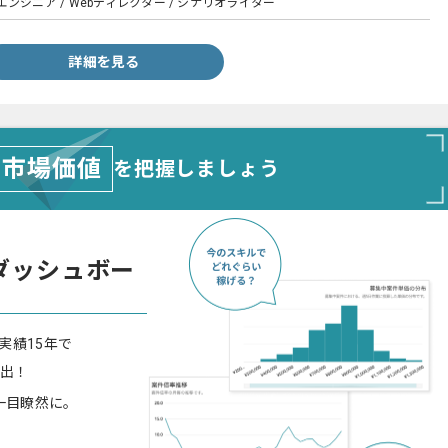
ンジニア / Webディレクター / シナリオライター
詳細を見る
市場価値
を把握しましょう
ダッシュボー
実績15年で
算出！
一目瞭然に。