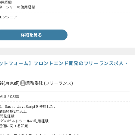
の使用経験
ネージャーの使用経験
エンジニア
詳細を見る
ットフォーム】フロントエンド開発のフリーランス求人・
谷(東京都)
業務委託
(フリーランス)
TML5 / CSS3
3、Sass、JavaScriptを使用した、
構築経験2年以上
た開発経験
ulpなどのビルドツールの利用経験
通信に関する知見