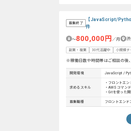
【JavaScript
募集終了
件
800,000円
渋
〜
／月
副業・複業
30代活躍中
小規模チ
※稼働日数や時間帯はご相談の後
開発環境
JavaScript / Py
・フロントエン
求めるスキル
・AWS コマンド
・Gitを使った
募集職種
フロントエンドエ