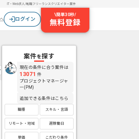
IT・Web求人/転職
フリーランスクリエイター案件
\
簡単30秒
/
ログイン
へ
無料登録
案件
探す
を
現在の条件に合う案件は
13071
件
プロジェクトマネージャ
ー(PM)
追加できる条件はこちら
職種
スキル・言語
リモート・地域
週稼働日
単価
こだわり条件