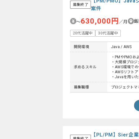
【PM/PMO】Ja
募集終了
案件
630,000円
飯
〜
／月
20代活躍中
30代活躍中
開発環境
Java / AWS
・PMやPMO
・大規模プロジ
求めるスキル
・AWS環境で
・AWSリフト
・Javaを用い
募集職種
プロジェクトマネー
【PL/PM】Sie
募集終了