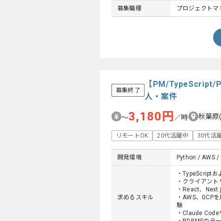
募集職種
プロジェクトマネー
【PM/TypeScri
募集終了
人・案件
3,180円
秋葉原
〜
／時
リモートOK
20代活躍中
30代活
開発環境
Python / AWS / 
・TypeScri
・クライアント
・React、Ne
求めるスキル
・AWS、GCP
験
・Claude C