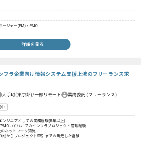
ジャー(PM) / PMO
詳細を見る
】インフラ企業向け情報システム支援上流のフリーランス求
大手町(東京都)/一部リモート
業務委託
(フリーランス)
躍中
エンジニアとしての実務経験(5年以上)
よびPMOいずれかでのインフラプロジェクト管理経験
以上のネットワーク知見
作成からプロジェクト牽引までの自走した経験