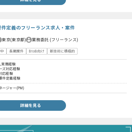
Y要件定義のフリーランス求人・案件
東京(東京都)
業務委託
(フリーランス)
躍中
長期案件
BtoB向け
新技術に積極的
導入実務経験
ーズ対応経験
対応経験
要件定義経験
ージャー(PM)
詳細を見る