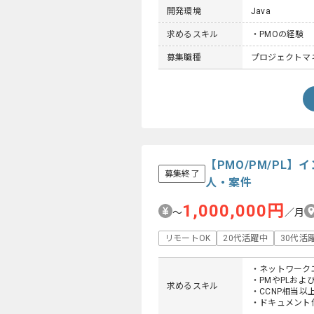
開発環境
Java
求めるスキル
・PMOの経験
募集職種
プロジェクトマネー
【PMO/PM/PL
募集終了
人・案件
1,000,000円
〜
／月
リモートOK
20代活躍中
30代活
・ネットワーク
・PMやPLお
求めるスキル
・CCNP相当
・ドキュメント