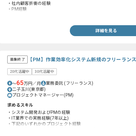
・社内顧客折衝の経験
・PM経験
・WMSに関する知見
詳細を見る
【PM】作業効率化システム新規のフリーラン
募集終了
20代活躍中
30代活躍中
65
業務委託
(フリーランス)
〜
万円／月
二子玉川(東京都)
プロジェクトマネージャー(PM)
求めるスキル
・システム開発およびPMの経験
・IT業界での実務経験(7年以上)
・下記のいずれかのプロジェクト経験
-Salesforce、請求管理、作業改善、作業効率化、新規立ち上げ