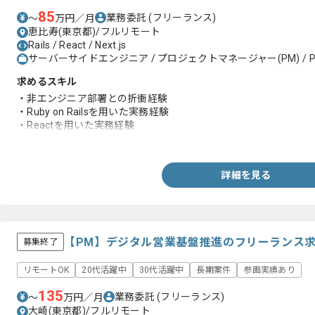
85
業務委託
(フリーランス)
〜
万円／月
恵比寿(東京都)/フルリモート
Rails / React / Next.js
サーバーサイドエンジニア / プロジェクトマネージャー(PM) / 
求めるスキル
・非エンジニア部署との折衝経験
・Ruby on Railsを用いた実務経験
・Reactを用いた実務経験
・開発経験(5年以上)
詳細を見る
【PM】デジタル営業基盤推進のフリーランス
募集終了
リモートOK
20代活躍中
30代活躍中
長期案件
参画実績あり
135
業務委託
(フリーランス)
〜
万円／月
大崎(東京都)/フルリモート