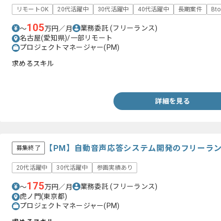
リモートOK
20代活躍中
30代活躍中
40代活躍中
長期案件
Bt
105
業務委託
(フリーランス)
〜
万円／月
名古屋(愛知県)/一部リモート
プロジェクトマネージャー(PM)
求めるスキル
・PM経験
詳細を見る
【PM】自動音声応答システム開発のフリーラ
募集終了
20代活躍中
30代活躍中
参画実績あり
175
業務委託
(フリーランス)
〜
万円／月
虎ノ門(東京都)
プロジェクトマネージャー(PM)