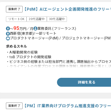
【PdM】AIエージェント企画開発推進のフリ
募集終了
リモートOK
20代活躍中
30代活躍中
95
業務委託
(フリーランス)
〜
万円／月
西新宿(東京都)/一部リモート
プロダクトマネージャー(PdM) / プロジェクトマネージャー(PM
求めるスキル
・AI駆動開発の経験
・toB プロダクトの開発経験
・ビジネス側の経験または担当部門と連携し課題抽出からプロセ
・クライアントの作業プロセスや課題を理解し機能要件に落とし
・自ら手を動かしてプロトタイプ作成やプロダクト構築した経験
詳細を見る
【PM】IT業界向けプログラム推進支援のフリ
募集終了