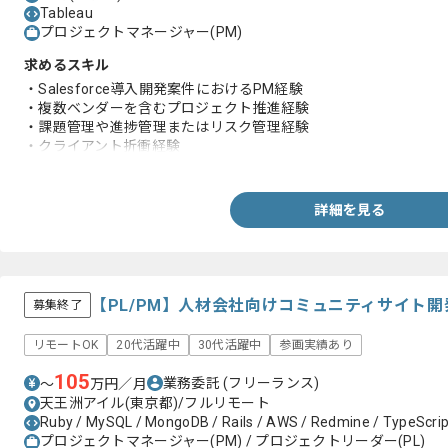
Tableau
プロジェクトマネージャー(PM)
求めるスキル
・Salesforce導入開発案件におけるPM経験
・複数ベンダーを含むプロジェクト推進経験
・課題管理や進捗管理またはリスク管理経験
・クライアント折衝経験
・要件整理や要件定義経験
・Salesforceの標準機能に関する知見
・Salesforceと外部システム連携案件への参画経験
詳細を見る
・ドキュメント作成経験
・TeamsやPowerPointまたはExcelを用いたプロジェクト管理経
【PL/PM】人材会社向けコミュニティサイト
募集終了
リモートOK
20代活躍中
30代活躍中
参画実績あり
105
業務委託
(フリーランス)
〜
万円／月
天王洲アイル(東京都)/フルリモート
Ruby / MySQL / MongoDB / Rails / AWS / Redmine / TypeScript
プロジェクトマネージャー(PM) / プロジェクトリーダー(PL)