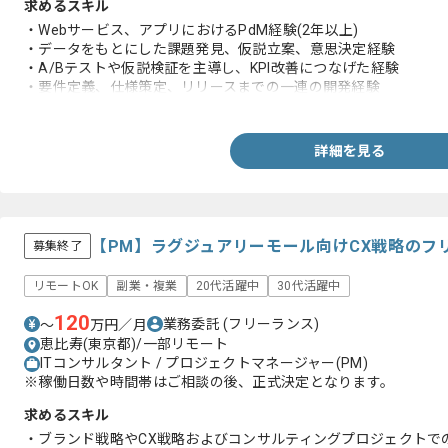
求めるスキル
・Webサービス、アプリにおけるPdM経験(2年以上)
・データをもとにした課題発見、仮説立案、意思決定経験
・A/Bテストや仮説検証を主導し、KPI改善につなげた経験
・要件定義、仕様策定、リリースまでの一連の開発経験
・エンジニア、デザイナー等との協業、推進経験
詳細を見る
【PM】ラグジュアリーモール向けCX戦略のフ
募集終了
リモートOK
副業・複業
20代活躍中
30代活躍中
120
業務委託
(フリーランス)
〜
万円／月
恵比寿(東京都)/一部リモート
ITコンサルタント / プロジェクトマネージャー(PM)
※稼働日数や時間帯はご相談の後、正式決定となります。
求めるスキル
・ブランド戦略やCX戦略およびコンサルティングプロジェクトでの