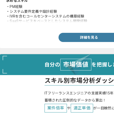
求めるスキル
・PM経験
・システム要件定義や設計経験
・IVRを含むコールセンターシステムの構築経験
・SaaSサービスをベースとしたシステム開発経験
・AIソリューションの開発経験
詳細を見る
市場価値
自分の
を把握し
スキル別市場分析ダッ
ITフリーランスエンジニアの支援実績15年
蓄積された圧倒的なデータから算出！
案件倍率
適正単価
や
が一目瞭然