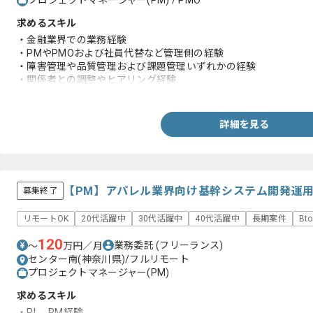
プロジェクトマネージャー(PM) / PMO
求めるスキル
・金融業界での業務経験
・PMやPMOおよび社員代替など管理側の経験
・障害管理や品質管理および課題管理いずれかの経験
・関係者との調整やヒアリング経験
・ドキュメント作成や報告の経験
詳細を見る
【PM】アパレル業界向け基幹システム開発運
募集終了
リモートOK
20代活躍中
30代活躍中
40代活躍中
長期案件
Bt
120
業務委託
(フリーランス)
〜
万円／月
センター南(神奈川県)/フルリモート
プロジェクトマネージャー(PM)
求めるスキル
・PL、PM経験