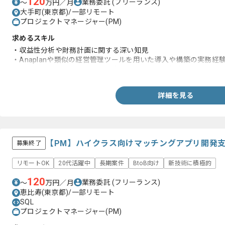
120
業務委託
(フリーランス)
〜
万円／月
大手町(東京都)/一部リモート
プロジェクトマネージャー(PM)
求めるスキル
・収益性分析や財務計画に関する深い知見
・Anaplanや類似の経営管理ツールを用いた導入や構築の実務経
・クライアントのビジネス側の意図を汲み取った提案経験
詳細を見る
【PM】ハイクラス向けマッチングアプリ開発
募集終了
リモートOK
20代活躍中
長期案件
BtoB向け
新技術に積極的
120
業務委託
(フリーランス)
〜
万円／月
恵比寿(東京都)/一部リモート
SQL
プロジェクトマネージャー(PM)