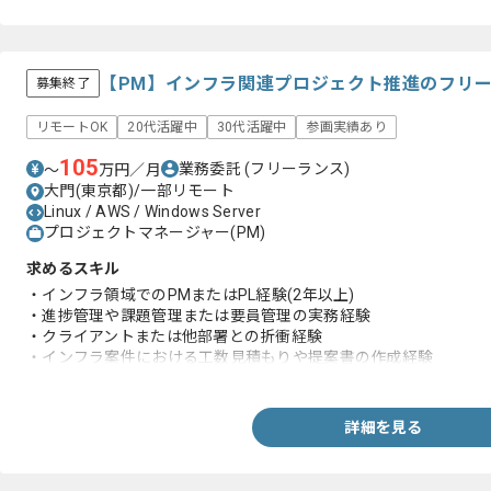
【PM】インフラ関連プロジェクト推進のフリ
募集終了
リモートOK
20代活躍中
30代活躍中
参画実績あり
105
業務委託
(フリーランス)
〜
万円／月
大門(東京都)/一部リモート
Linux / AWS / Windows Server
プロジェクトマネージャー(PM)
求めるスキル
・インフラ領域でのPMまたはPL経験(2年以上)
・進捗管理や課題管理または要員管理の実務経験
・クライアントまたは他部署との折衝経験
・インフラ案件における工数見積もりや提案書の作成経験
・LinuxやWindows等サーバの設計構築経験
・AWSやAzureまたはGoogle Cloud等クラウド環境の設計構築
詳細を見る