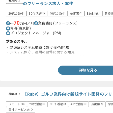
募集終了
のフリーランス求人・案件
20代活躍中
30代活躍中
40代活躍中
長期案件
BtoB向け
新技
70
業務委託
(フリーランス)
〜
万円／月
青海(東京都)
プロジェクトマネージャー(PM)
求めるスキル
・製造系システム構築におけるPM経験
・システム保守、運用の要件に関する知見
・システム規模に応じた体制構築および人員算出経験
詳細を見る
【Ruby】ゴルフ業界向け新規サイト開発のフ
募集終了
リモートOK
20代活躍中
30代活躍中
40代活躍中
長期案件
急
自社サービスあり