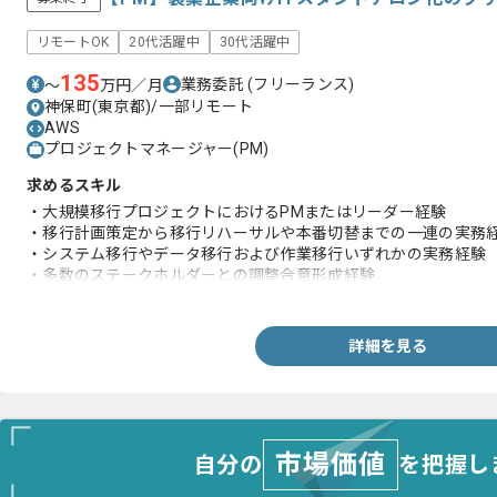
リモートOK
20代活躍中
30代活躍中
135
業務委託
(フリーランス)
〜
万円／月
神保町(東京都)/一部リモート
AWS
プロジェクトマネージャー(PM)
求めるスキル
・大規模移行プロジェクトにおけるPMまたはリーダー経験
・移行計画策定から移行リハーサルや本番切替までの一連の実務
・システム移行やデータ移行および作業移行いずれかの実務経験
・多数のステークホルダーとの調整合意形成経験
・不確実な状況下での主体的な意思決定推進経験
詳細を見る
市場価値
自分の
を把握し