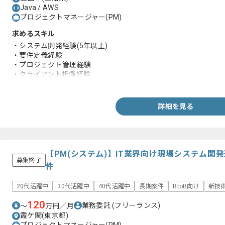
Java / AWS
プロジェクトマネージャー(PM)
求めるスキル
・システム開発経験(5年以上)
・要件定義経験
・プロジェクト管理経験
・クライアント折衝経験
・Java、オープン系システム開発経験
詳細を見る
【PM(システム)】IT業界向け現場システム開
募集終了
件
20代活躍中
30代活躍中
40代活躍中
長期案件
BtoB向け
新技
120
業務委託
(フリーランス)
〜
万円／月
霞ケ関(東京都)