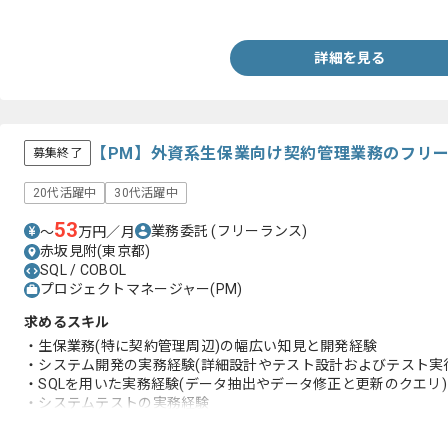
・クライアントとの折衝経験
詳細を見る
【PM】外資系生保業向け契約管理業務のフリ
募集終了
20代活躍中
30代活躍中
53
業務委託
(フリーランス)
〜
万円／月
赤坂見附(東京都)
SQL / COBOL
プロジェクトマネージャー(PM)
求めるスキル
・生保業務(特に契約管理周辺)の幅広い知見と開発経験
・システム開発の実務経験(詳細設計やテスト設計およびテスト実
・SQLを用いた実務経験(データ抽出やデータ修正と更新のクエリ)
・システムテストの実務経験
・ベンダーコントロールまたは成果物のレビュー経験