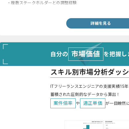
・複数ステークホルダーとの調整経験
・英語の実務経験(ビジネスレベル)
詳細を見る
市場価値
自分の
を把握し
スキル別市場分析ダッ
ITフリーランスエンジニアの支援実績15年
蓄積された圧倒的なデータから算出！
案件倍率
適正単価
や
が一目瞭然