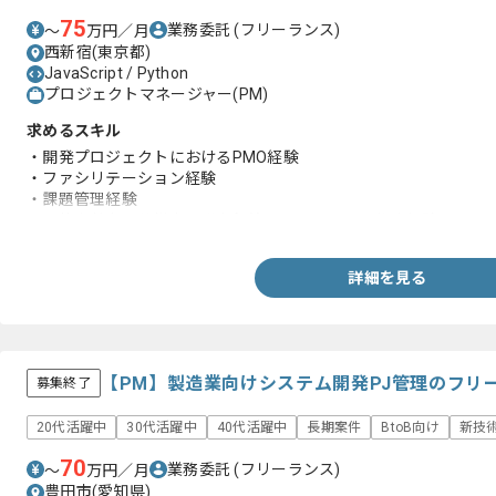
75
業務委託
(フリーランス)
〜
万円／月
西新宿(東京都)
JavaScript / Python
プロジェクトマネージャー(PM)
求めるスキル
・開発プロジェクトにおけるPMO経験
・ファシリテーション経験
・課題管理経験
・要件定義書や仕様書、議事録等のドキュメント作成経験
詳細を見る
【PM】製造業向けシステム開発PJ管理のフリ
募集終了
20代活躍中
30代活躍中
40代活躍中
長期案件
BtoB向け
新技
70
業務委託
(フリーランス)
〜
万円／月
豊田市(愛知県)