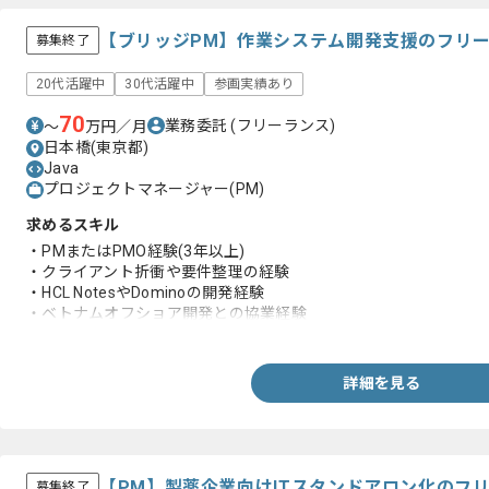
【ブリッジPM】作業システム開発支援のフリ
募集終了
20代活躍中
30代活躍中
参画実績あり
70
業務委託
(フリーランス)
〜
万円／月
日本橋(東京都)
Java
プロジェクトマネージャー(PM)
求めるスキル
・PMまたはPMO経験(3年以上)
・クライアント折衝や要件整理の経験
・HCL NotesやDominoの開発経験
・ベトナムオフショア開発との協業経験
・ステークホルダー調整や合意形成経験
・開発プロジェクトにおける進捗や品質または課題管理経験
・ドキュメント作成経験
詳細を見る
【PM】製薬企業向けITスタンドアロン化のフ
募集終了