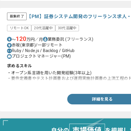
【PM】証券システム開発のフリーランス求人
募集終了
リモートOK
20代活躍中
30代活躍中
120
業務委託
(フリーランス)
〜
万円／月
赤坂(東京都)/一部リモート
Ruby / Node.js / Backlog / GitHub
プロジェクトマネージャー(PM)
求めるスキル
・オープン系言語を用いた開発経験(3年以上)
・要件定義書やテスト計画書および運用実施計画書の上流工程のド
・証券取引システムの開発経験(3年以上)
詳細を見る
市場価値
自分の
を把握し