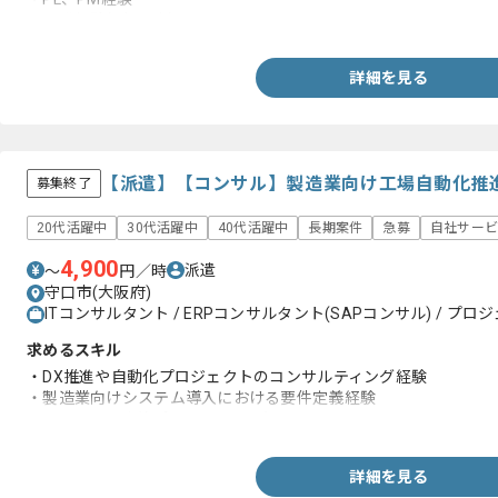
・開発経験(5年以上)
詳細を見る
【派遣】【コンサル】製造業向け工場自動化推
募集終了
20代活躍中
30代活躍中
40代活躍中
長期案件
急募
自社サー
4,900
派遣
〜
円／時
守口市(大阪府)
ITコンサルタント / ERPコンサルタント(SAPコンサル) / プロジ
求めるスキル
・DX推進や自動化プロジェクトのコンサルティング経験
・製造業向けシステム導入における要件定義経験
・ITインフラ改善プロジェクトの知見
詳細を見る