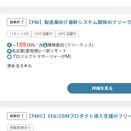
【PM】製造業向け基幹システム開発のフリー
募集終了
リモートOK
20代活躍中
30代活躍中
105
業務委託
(フリーランス)
〜
万円／月
名古屋(愛知県)/一部リモート
プロジェクトマネージャー(PM)
求めるスキル
・製造業向けシステム(50〜100人月規模)でのPM経験
詳細を見る
【PMO】SFA/CRMプロダクト導入支援のフ
募集終了
参画実績あり