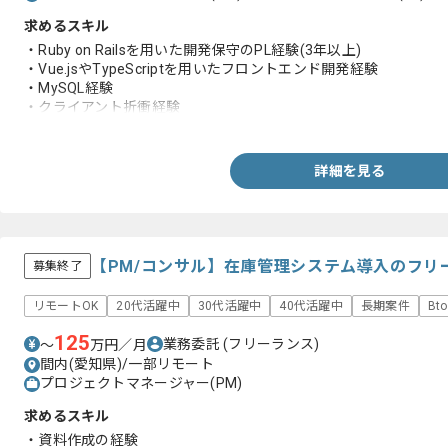
求めるスキル
・Ruby on Railsを用いた開発保守のPL経験(3年以上)
・Vue.jsやTypeScriptを用いたフロントエンド開発経験
・MySQL経験
・クライアント折衝経験
・稼働中システムの保守とリリース管理の経験
・AWS上で動くシステムの運用の知見
・Redmineなど課題管理ツールを用いたチケット運用経験
詳細を見る
【PM/コンサル】在庫管理システム導入のフリ
募集終了
リモートOK
20代活躍中
30代活躍中
40代活躍中
長期案件
Bt
125
業務委託
(フリーランス)
〜
万円／月
間内(愛知県)/一部リモート
プロジェクトマネージャー(PM)
求めるスキル
・資料作成の経験