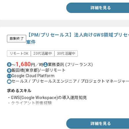
- EDR/XDRやSIEM/SOCまたはNDR/IDS
- IT資産管理やCMDBまたはシステム構成管理
詳細を見る
- インシデント対応やBCP/DRまたはITレジリエンス
- ベンダー管理やSLAまたは責任分界
【PM/プリセールス】法人向けGWS領域プリ
募集終了
案件
リモートOK
20代活躍中
30代活躍中
1,680
業務委託
(フリーランス)
〜
円／時
飯田橋(東京都)/一部リモート
Google Cloud Platform
セールス / プリセールスエンジニア / プロジェクトマネージャー(
求めるスキル
・GWS(Google Workspace)の導入運用知見
・クライアント折衝経験
・プロジェクト推進経験
詳細を見る