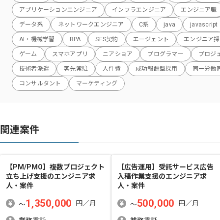
アプリケーションエンジニア
インフラエンジニア
エンジニア職
データ系
ネットワークエンジニア
C系
java
javascript
AI・機械学習
RPA
SES契約
エージェント
エンジニア採
ゲーム
スマホアプリ
ニアショア
プログラマー
プロジ
技術者派遣
客先常駐
人件費
成功報酬型採用
同一労働
コンサルタント
マーケティング
関連案件
【PM/PMO】複数プロジェクト
【広告運用】受託サービス広告
立ち上げ支援
のエンジニア求
入稿作業支援
のエンジニア求
人・案件
人・案件
1,350,000
500,000
円／月
円／月
〜
〜