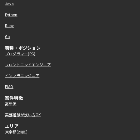
Java
Python
Ruby
Go
職種・ポジション
プログラマー(PG)
フロントエンドエンジニア
インフラエンジニア
PMO
案件特徴
高単価
実務経験が浅い方OK
エリア
東京都(23区)