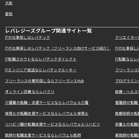
大阪
愛知
レバレジーズグループ関連サイト一覧
ITの仕事探しはレバテック
クリエイター
ITの仕事探しはレバテック（フリーランス向けサービス紹介）
ITの仕事探
IT転職スカウトならレバテックダイレクト
IT転職なら
ITエンジニア就活ならレバテックルーキー
フリーランス
フリーランスの案件探しならフリーランスHub
プログラミン
オンライン診療ならレバクリ
医療・ヘルス
介護職の転職・派遣サービスならレバウェル介護
看護師の転職
保育士の転職支援サービスならレバウェル保育士
医療技師の転
リハビリ職の転職支援サービスならレバウェルリハビリ
栄養士の転職
医師の転職支援サービスならレバウェル医師
薬剤師の転職