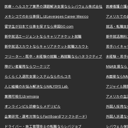
医療・ヘルスケア業界の課題解決支援ならレバウェル株式会社
医療看護介護の
メキシコでのお仕事探しはLeverages Career Mexico
アメリカでのお仕事
留学生が日本で仕事を探すなら帰国GO.com
就活・転職支
新卒就活エージェントならキャリアチケット就職
新卒就活無料
新卒就活スカウトならキャリアチケット就職スカウト
若手ハイキャ
フリーター・既卒・未経験の就職・再就職ならハタラクティブ
未経験・若手
障がい者雇用ならワークリア
M&A支援な
らくらく入退院支援システムならわんコネ
AI面接ならNAL
人と組織のお悩み解決ならNALYSYS Lab.
アジャイル開発なら
業務可視化はremopia
アメリカの生活
オンラインピル診療ならメデリピル
外国人採用ならLe
企業研究・選考対策ならFactBoard(ファクトボード)
外国人派遣なら
ドライバー・施工管理技士の転職ならレバジョブ
レバウェル保