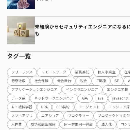
未経験からセキュリティエンジニアになる
も
タグ一覧
フリーランス
リモートワーク
業務委託
個人事業主
在
源泉徴収
社会保険
青色申告
税金
IT職種
SE
アプリケーションエンジニア
インフラエンジニア
エンジニア職
データ系
ネットワークエンジニア
C系
java
javascript
AI・機械学習
RPA
SES契約
エージェント
エンジニア採
スマホアプリ
ニアショア
プログラマー
プロジェクトマネジ
人件費
成功報酬型採用
同一労働同一賃金
法人化
コン