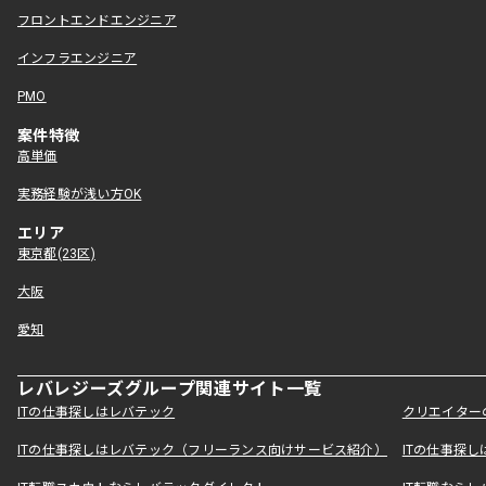
フロントエンドエンジニア
インフラエンジニア
PMO
案件特徴
高単価
実務経験が浅い方OK
エリア
東京都(23区)
大阪
愛知
レバレジーズグループ関連サイト一覧
ITの仕事探しはレバテック
クリエイター
ITの仕事探しはレバテック（フリーランス向けサービス紹介）
ITの仕事探