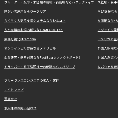
フリーター・既卒・未経験の就職・再就職ならハタラクティブ
未経験・若手
障がい者雇用ならワークリア
M&A支援な
らくらく入退院支援システムならわんコネ
AI面接ならNAL
人と組織のお悩み解決ならNALYSYS Lab.
アジャイル開発なら
業務可視化はremopia
アメリカの生活
オンラインピル診療ならメデリピル
外国人採用ならLe
企業研究・選考対策ならFactBoard(ファクトボード)
外国人派遣なら
ドライバー・施工管理技士の転職ならレバジョブ
レバウェル保
フリーランスエンジニアの求人・案件
サイトマップ
運営会社
個人様のお問い合わせ