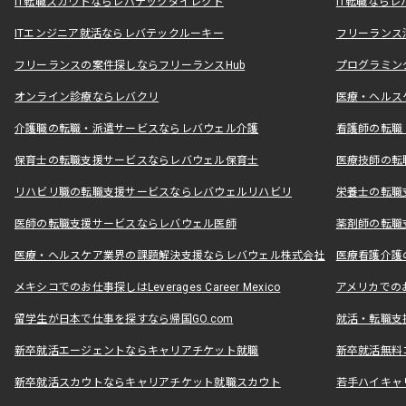
IT転職スカウトならレバテックダイレクト
IT転職なら
ITエンジニア就活ならレバテックルーキー
フリーランス
フリーランスの案件探しならフリーランスHub
プログラミン
オンライン診療ならレバクリ
医療・ヘルス
介護職の転職・派遣サービスならレバウェル介護
看護師の転職
保育士の転職支援サービスならレバウェル保育士
医療技師の転
リハビリ職の転職支援サービスならレバウェルリハビリ
栄養士の転職
医師の転職支援サービスならレバウェル医師
薬剤師の転職
医療・ヘルスケア業界の課題解決支援ならレバウェル株式会社
医療看護介護の
メキシコでのお仕事探しはLeverages Career Mexico
アメリカでのお仕事
留学生が日本で仕事を探すなら帰国GO.com
就活・転職支
新卒就活エージェントならキャリアチケット就職
新卒就活無料
新卒就活スカウトならキャリアチケット就職スカウト
若手ハイキャ