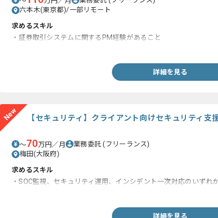
〜
万円／月
六本木(東京都)/一部リモート
求めるスキル
・証券取引システムに関するPM経験があること
・上流からリリースまで一貫して参画したプロジェクト経験があ
詳細を見る
New
【セキュリティ】クライアント向けセキュリティ支
70
業務委託
(フリーランス)
〜
万円／月
梅田(大阪府)
求めるスキル
・SOC監視、セキュリティ運用、インシデント一次対応のいずれ
・クライアント向けのインシデント報告書、対応手順書の作成経
詳細を見る