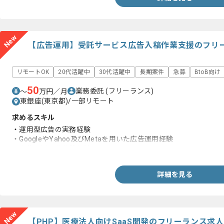
New
【広告運用】受託サービス広告入稿作業支援のフリ
リモートOK
20代活躍中
30代活躍中
長期案件
急募
BtoB向け
50
業務委託
(フリーランス)
〜
万円／月
東銀座(東京都)/一部リモート
求めるスキル
・運用型広告の実務経験
・GoogleやYahoo及びMetaを用いた広告運用経験
・広告運用入稿作業経験
詳細を見る
New
【PHP】医療法人向けSaaS開発のフリーランス求