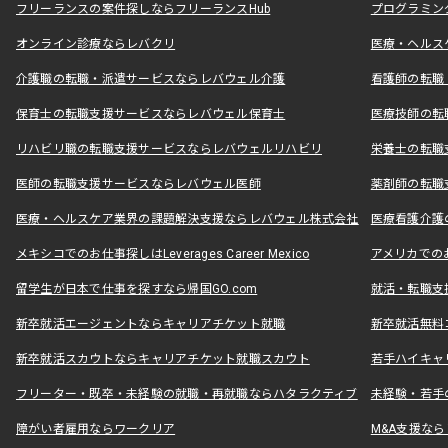
フリーランスの案件探しならフリーランスHub
プログラミン
オンライン診療ならレバクリ
医療・ヘルス
介護職の転職・派遣サービスならレバウェル介護
看護師の転職
保育士の転職支援サービスならレバウェル保育士
医療技師の転
リハビリ職の転職支援サービスならレバウェルリハビリ
栄養士の転職
医師の転職支援サービスならレバウェル医師
薬剤師の転職
医療・ヘルスケア業界の課題解決支援ならレバウェル株式会社
医療看護介護の
メキシコでのお仕事探しはLeverages Career Mexico
アメリカでのお仕事
留学生が日本で仕事を探すなら帰国GO.com
就活・転職支
新卒就活エージェントならキャリアチケット就職
新卒就活無料
新卒就活スカウトならキャリアチケット就職スカウト
若手ハイキャ
フリーター・既卒・未経験の就職・再就職ならハタラクティブ
未経験・若手
障がい者雇用ならワークリア
M&A支援な