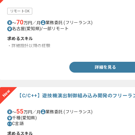
リモートOK
70
業務委託
(フリーランス)
〜
万円／月
名古屋(愛知県)/一部リモート
求めるスキル
・詳細設計以降の経験
・Javaを用いた開発経験
詳細を見る
New
【C/C++】遊技機演出制御組み込み開発のフリーラ
55
業務委託
(フリーランス)
〜
万円／月
千種(愛知県)
C言語
求めるスキル