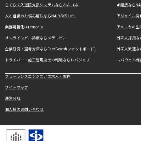
らくらく入退院支援システムならわんコネ
AI面接ならNAL
人と組織のお悩み解決ならNALYSYS Lab.
アジャイル開発なら
業務可視化はremopia
アメリカの生活
オンラインピル診療ならメデリピル
外国人採用ならLe
企業研究・選考対策ならFactBoard(ファクトボード)
外国人派遣なら
ドライバー・施工管理技士の転職ならレバジョブ
レバウェル保
フリーランスエンジニアの求人・案件
サイトマップ
運営会社
個人様のお問い合わせ