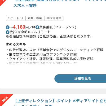
ス求人・案件
リモートOK
副業・複業
30代活躍中
4,180
業務委託
(フリーランス)
〜
円／時
渋谷(東京都)/フルリモート
※稼働日数や時間帯はご相談の後、正式決定となります。
求めるスキル
・広告代理店、または事業会社でのデジタルマーケティング経験
・主要媒体での広告運用及びプランニング経験
・クライアント折衝、課題整理、提案資料作成の実務経験
・広告効果の改善施策(ABテスト/PDCAワーク)
・Webや広告領域における基本的なクリエイティブディレクショ
詳細を見る
New
【上流ディレクション】ポイントメディアサイト立