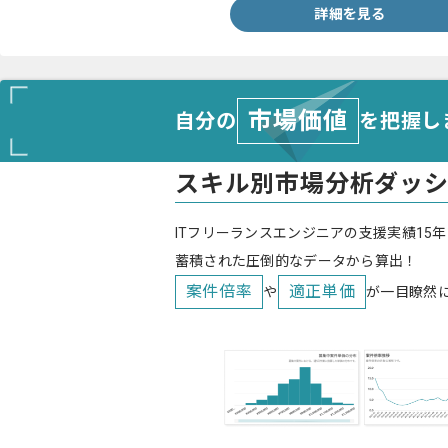
詳細を見る
市場価値
自分の
を把握し
スキル別市場分析ダッ
ITフリーランスエンジニアの支援実績15年
蓄積された圧倒的なデータから算出！
案件倍率
適正単価
や
が一目瞭然