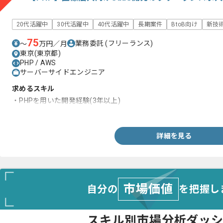
20代活躍中
30代活躍中
40代活躍中
長期案件
BtoB向け
新技
75
業務委託
(フリーランス)
〜
万円／月
東京(東京都)
PHP / AWS
サーバーサイドエンジニア
求めるスキル
・PHPを用いた開発経験(3年以上)
・AWSを用いた開発、運用経験
詳細を見る
市場価値
自分の
を把握し
スキル別市場分析ダッ