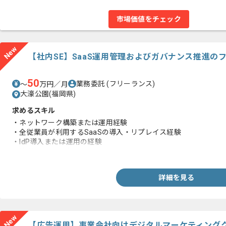
市場価値をチェック
New
【社内SE】SaaS運用管理およびガバナンス推進の
50
業務委託
(フリーランス)
〜
万円／月
大濠公園(福岡県)
求めるスキル
・ネットワーク構築または運用経験
・全従業員が利用するSaaSの導入・リプレイス経験
・IdP導入または運用の経験
・簡単なスクリプトコーディングの経験
詳細を見る
New
【広告運用】事業会社向けデジタルマーケティング