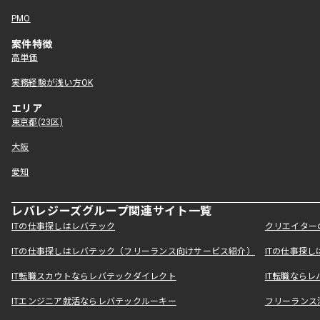
PMO
案件特徴
高単価
実務経験が浅い方OK
エリア
東京都(23区)
大阪
愛知
レバレジーズグループ関連サイト一覧
ITの仕事探しはレバテック
クリエイター
ITの仕事探しはレバテック（フリーランス向けサービス紹介）
ITの仕事探
IT転職スカウトならレバテックダイレクト
IT転職なら
ITエンジニア就活ならレバテックルーキー
フリーランス