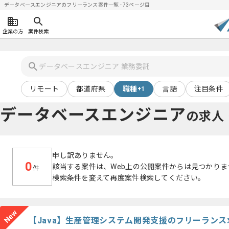
データベースエンジニアのフリーランス案件一覧 - 73ページ目
企業の方
案件検索
リモート
都道府県
職種
言語
注目条件
+1
データベースエンジニア
の求人
申し訳ありません。
0
該当する案件は、Web上の公開案件からは見つかりま
件
検索条件を変えて再度案件検索してください。
New
【Java】生産管理システム開発支援のフリーラン