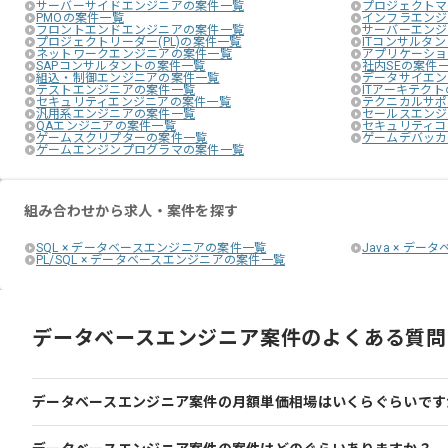
サーバーサイドエンジニアの案件一覧
プロジェクトマ
PMOの案件一覧
インフラエンジ
フロントエンドエンジニアの案件一覧
サーバーエンジ
プロジェクトリーダー(PL)の案件一覧
ITコンサルタ
ネットワークエンジニアの案件一覧
アプリケーショ
SAPコンサルタントの案件一覧
社内SEの案件
組込・制御エンジニアの案件一覧
データサイエン
テストエンジニアの案件一覧
ITアーキテク
セキュリティエンジニアの案件一覧
テクニカルサポ
汎用系エンジニアの案件一覧
セールスエンジ
QAエンジニアの案件一覧
セキュリティコ
ゲームスクリプターの案件一覧
ゲームデバッカ
ゲームエンジンプログラマの案件一覧
組み合わせから求人・案件を探す
SQL × データベースエンジニアの案件一覧
Java × デ
PL/SQL × データベースエンジニアの案件一覧
データベースエンジニア案件のよくある質問
データベースエンジニア案件の月額単価相場はいくらぐらいです