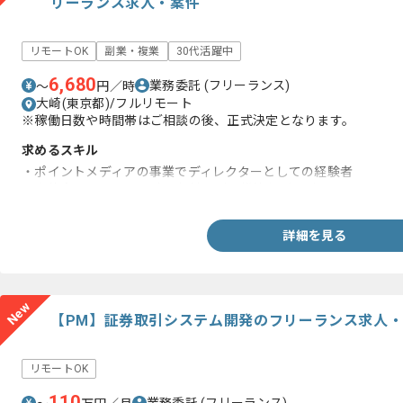
リーランス求人・案件
リモートOK
副業・複業
30代活躍中
6,680
業務委託
(フリーランス)
〜
円／時
大崎(東京都)/フルリモート
※稼働日数や時間帯はご相談の後、正式決定となります。
求めるスキル
・ポイントメディアの事業でディレクターとしての経験者
・案件企画・サイト設計・収益モデル構築など、ディレクターと
詳細を見る
New
【PM】証券取引システム開発のフリーランス求人
リモートOK
110
業務委託
(フリーランス)