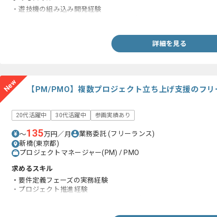
・遊技機の組み込み開発経験
・C言語またはC++での組み込み開発経験(3年以上)
詳細を見る
New
【PM/PMO】複数プロジェクト立ち上げ支援のフ
20代活躍中
30代活躍中
参画実績あり
135
業務委託
(フリーランス)
〜
万円／月
新橋(東京都)
プロジェクトマネージャー(PM) / PMO
求めるスキル
・要件定義フェーズの実務経験
・プロジェクト推進経験
・コンサルティングファームへの参画経験