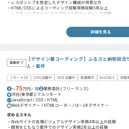
・レスポンシブを想定したデザイン構成が得意な方
・HTML/CSSによるコーディング経験実務経験5年以上
・レスポンシブサイト･スマホサイトのコーディング経験
・JavaScriptフレームワーク/PHP/WordPress。CMSの管理
詳細を見る
【デザイン兼コーディング】ふるさと納税総合
募集終了
人・案件
リモートOK
20代活躍中
30代活躍中
長期案件
BtoC向け
参画
75
業務委託
(フリーランス)
〜
万円／月
渋谷(東京都)/フルリモート
JavaScript / CSS / HTML
Webデザイナー / HTMLコーダー / UI・UXデザイナー
求めるスキル
・Webサイトの各種ビジュアルデザイン実務4年以上の経験
・開発をともなう案件でのデザイン実務2年以上の経験