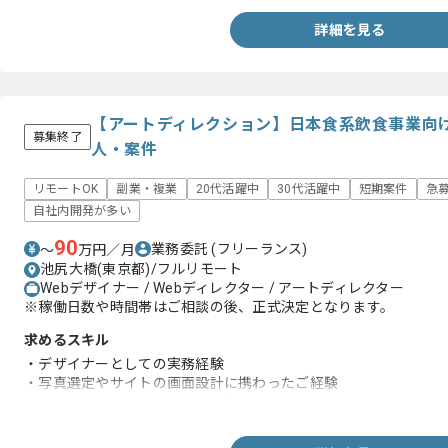
詳細を見る
【アートディレクション】日本食系飲食事業向
募集終了
人・案件
リモートOK
副業・複業
20代活躍中
30代活躍中
短期案件
急
自社内開発が多い
90
業務委託
(フリーランス)
〜
万円／月
池尻大橋(東京都)/フルリモート
Webデザイナー / Webディレクター / アートディレクター
※稼働日数や時間帯はご相談の後、正式決定となります。
求めるスキル
・デザイナーとしての実務経験
・写真選定やサイトの画面設計に携わったご経験
・アートディレクターとして作業したご経験