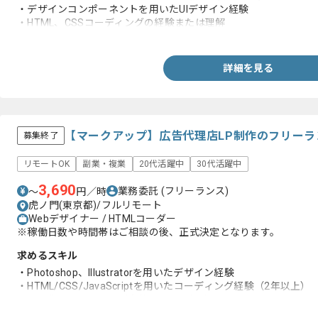
・デザインコンポーネントを用いたUIデザイン経験
・HTML、CSSコーディングの経験または理解
・JavaScriptを用いた実装経験 (ライブラリなど)
詳細を見る
【マークアップ】広告代理店LP制作のフリーラ
募集終了
リモートOK
副業・複業
20代活躍中
30代活躍中
3,690
業務委託
(フリーランス)
〜
円／時
虎ノ門(東京都)/フルリモート
Webデザイナー / HTMLコーダー
※稼働日数や時間帯はご相談の後、正式決定となります。
求めるスキル
・Photoshop、Illustratorを用いたデザイン経験
・HTML/CSS/JavaScriptを用いたコーディング経験（2年以上）
・一人称でコーディング実装を進めた経験