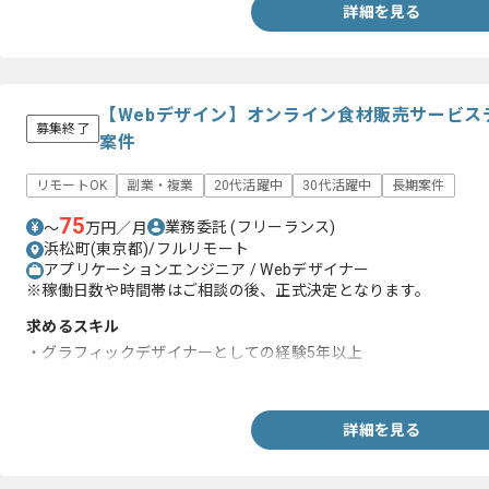
・Webサービスに対するリテラシーと、技術的な知識
詳細を見る
・Webに関する情報収集意欲が高い方
【Webデザイン】オンライン食材販売サービス
募集終了
案件
リモートOK
副業・複業
20代活躍中
30代活躍中
長期案件
75
業務委託
(フリーランス)
〜
万円／月
浜松町(東京都)/フルリモート
アプリケーションエンジニア / Webデザイナー
※稼働日数や時間帯はご相談の後、正式決定となります。
求めるスキル
・グラフィックデザイナーとしての経験5年以上
・Web業界での実務経験
詳細を見る