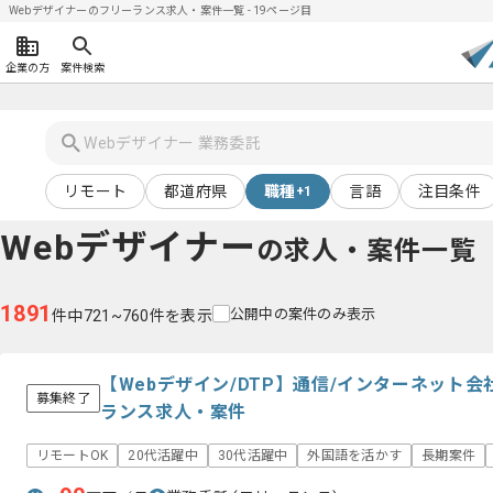
Webデザイナーのフリーランス求人・案件一覧 - 19ページ目
企業の方
案件検索
リモート
都道府県
職種
言語
注目条件
+1
Webデザイナー
の求人・案件一覧
1891
公開中の案件のみ表示
件中721~760件を表示
【Webデザイン/DTP】通信/インターネット
募集終了
ランス求人・案件
リモートOK
20代活躍中
30代活躍中
外国語を活かす
長期案件