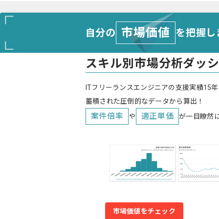
市場価値
自分の
を把握し
スキル別市場分析ダッ
ITフリーランスエンジニアの支援実績15年
蓄積された圧倒的なデータから算出！
案件倍率
適正単価
や
が一目瞭然
市場価値をチェック