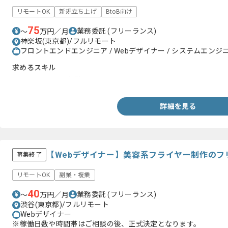
リモートOK
新規立ち上げ
BtoB向け
75
業務委託
(フリーランス)
〜
万円／月
神楽坂(東京都)/フルリモート
フロントエンドエンジニア / Webデザイナー / システムエンジニア
求めるスキル
・HTML、CSSの経験
詳細を見る
【Webデザイナー】美容系フライヤー制作のフ
募集終了
リモートOK
副業・複業
40
業務委託
(フリーランス)
〜
万円／月
渋谷(東京都)/フルリモート
Webデザイナー
※稼働日数や時間帯はご相談の後、正式決定となります。