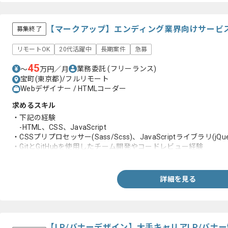
【マークアップ】エンディング業界向けサービ
募集終了
リモートOK
20代活躍中
長期案件
急募
45
業務委託
(フリーランス)
〜
万円／月
宝町(東京都)/フルリモート
Webデザイナー / HTMLコーダー
求めるスキル
・下記の経験
-HTML、CSS、JavaScript
・CSSプリプロセッサー(Sass/Scss)、JavaScriptライブラリ(jQ
・GitとGitHubを使用したチーム開発やコードレビュー経験
・Vue.jsを用いた開発経験
・WordPressのテンプレート制作またはカスタマイズ経験
詳細を見る
【LP/バナーデザイン】大手キャリアLP/バナ