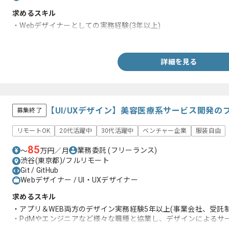
求めるスキル
・Webデザイナーとしての実務経験(3年以上)
・エンタメ業界でのバナーデザイン経験
詳細を見る
【UI/UXデザイン】美容医療系サービス開発の
募集終了
リモートOK
20代活躍中
30代活躍中
ベンチャー企業
服装自由
85
業務委託
(フリーランス)
〜
万円／月
渋谷(東京都)/フルリモート
Git / GitHub
Webデザイナー / UI・UXデザイナー
求めるスキル
・アプリ＆WEB両方のデザイン実務経験5年以上(事業会社、受託
・PdMやエンジニアなど様々な職種と協業し、デザインによるサ
・デザインチームのクオリティ管理