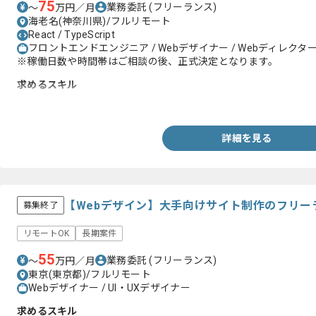
75
業務委託
(フリーランス)
〜
万円／月
海老名(神奈川県)/フルリモート
React / TypeScript
フロントエンドエンジニア / Webデザイナー / Webディレクタ
※稼働日数や時間帯はご相談の後、正式決定となります。
求めるスキル
・Reactを利用したWebフロントエンド開発3年以上
詳細を見る
【Webデザイン】大手向けサイト制作のフリー
募集終了
リモートOK
長期案件
55
業務委託
(フリーランス)
〜
万円／月
東京(東京都)/フルリモート
Webデザイナー / UI・UXデザイナー
求めるスキル