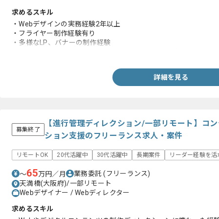
求めるスキル
・Webデザインの実務経験2年以上
・フライヤー制作経験有り
・多様なLP、バナーの制作経験
・Photoshop/AdobeXD/Figma/Illustratorの利用経験
詳細を見る
【進行管理ディレクション/一部リモート】コ
募集終了
ション支援のフリーランス求人・案件
リモートOK
20代活躍中
30代活躍中
長期案件
リーダー経験を活
65
業務委託
(フリーランス)
〜
万円／月
天満橋(大阪府)/一部リモート
Webデザイナー / Webディレクター
求めるスキル