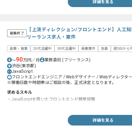
詳細を見る
【上流ディレクション/フロントエンド】人工
募集終了
リーランス求人・案件
副業・複業
20代活躍中
30代活躍中
長期案件
急募
週3日から
90
業務委託
(フリーランス)
〜
万円／月
渋谷(東京都)
JavaScript
フロントエンドエンジニア / Webデザイナー / Webディレクタ
※稼働日数や時間帯はご相談の後、正式決定となります。
求めるスキル
・JavaScriptを用いたフロントエンド開発経験
・上流開発の経験
詳細を見る