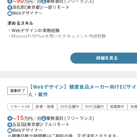
90
業務委託
(フリーランス)
〜
万円／月
浜松町(東京都)/一部リモート
Webデザイナー
求めるスキル
・Webデザインの実務経験
・Microsoft Officeを用いたドキュメント作成経験
・動画編集の経験
詳細を見る
【Webデザイン】健康食品メーカー向けECサ
募集終了
人・案件
リモートOK
副業・複業
20代活躍中
30代活躍中
長期案件
急
15
業務委託
(フリーランス)
〜
万円／月
五反田(東京都)/フルリモート
Webデザイナー
※稼働日数や時間帯はご相談の後、正式決定となります。