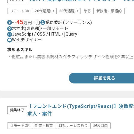
リモートOK
20代活躍中
30代活躍中
急募
新技術に積極的
45
業務委託
(フリーランス)
〜
万円／月
六本木(東京都)/一部リモート
JavaScript / CSS / HTML / jQuery
Webデザイナー
求めるスキル
・化粧品または美容系商材のグラフィックデザイン経験を3年以上
・店頭販促物(什器・POPなど)のデザイン経験をお持ちの方
詳細を見る
【フロントエンド(TypeScript/React)
募集終了
求人・案件
リモートOK
副業・複業
自社サービスあり
服装自由