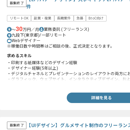
募集終了
件
リモートOK
副業・複業
長期案件
急募
BtoC向け
30
業務委託
(フリーランス)
〜
万円／月
九段下(東京都)/一部リモート
Webデザイナー
※稼働日数や時間帯はご相談の後、正式決定となります。
求めるスキル
・印刷する紙媒体などのデザイン経験
・デザイナー経験(5年以上)
・デジタルチャネルとプレゼンテーションのレイアウトの両方に
・グラフィック、ウェブサイト、インタラクティブデザイン、お
ンの経験
・デザインの基本であるレイアウト、タイポグラフィー、カラー
とを証明するポートフォリオ
詳細を見る
【UIデザイン】グルメサイト制作のフリーラン
募集終了