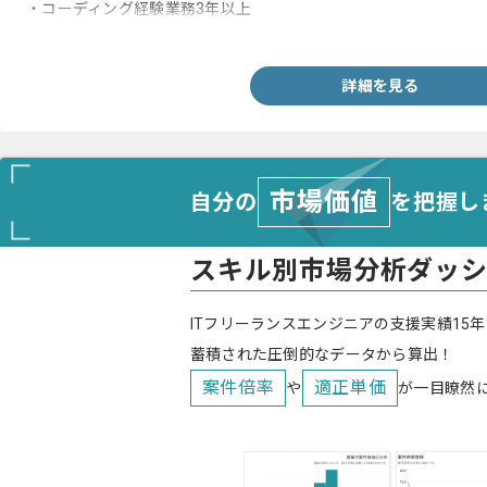
・コーディング経験業務3年以上
・スマートフォンサイト(HTML5、CSS3)構築経験1年以上
詳細を見る
市場価値
自分の
を把握し
スキル別市場分析ダッ
ITフリーランスエンジニアの支援実績15年
蓄積された圧倒的なデータから算出！
案件倍率
適正単価
や
が一目瞭然