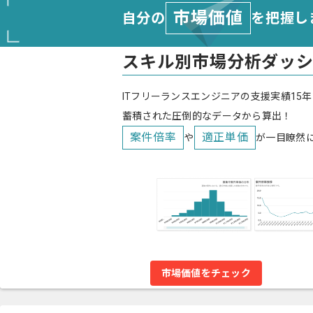
市場価値
自分の
を把握し
スキル別市場分析ダッ
ITフリーランスエンジニアの支援実績15年
蓄積された圧倒的なデータから算出！
案件倍率
適正単価
や
が一目瞭然
市場価値をチェック