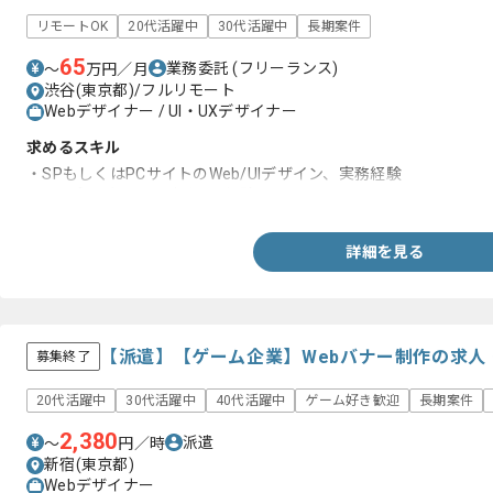
リモートOK
20代活躍中
30代活躍中
長期案件
65
業務委託
(フリーランス)
〜
万円／月
渋谷(東京都)/フルリモート
Webデザイナー / UI・UXデザイナー
求めるスキル
・SPもしくはPCサイトのWeb/UIデザイン、実務経験
・toBプロダクトのデザイン経験
詳細を見る
【派遣】【ゲーム企業】Webバナー制作の求人
募集終了
20代活躍中
30代活躍中
40代活躍中
ゲーム好き歓迎
長期案件
2,380
派遣
〜
円／時
新宿(東京都)
Webデザイナー