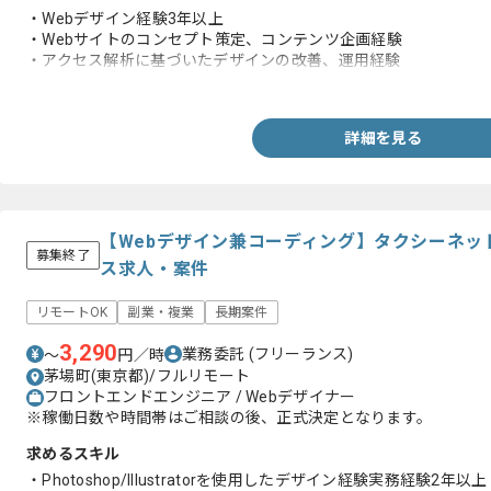
・Webデザイン経験3年以上
・Webサイトのコンセプト策定、コンテンツ企画経験
・アクセス解析に基づいたデザインの改善、運用経験
・UI設計、UIデザインプロトタイプ制作経験
詳細を見る
【Webデザイン兼コーディング】タクシーネッ
募集終了
ス求人・案件
リモートOK
副業・複業
長期案件
3,290
業務委託
(フリーランス)
〜
円／時
茅場町(東京都)/フルリモート
フロントエンドエンジニア / Webデザイナー
※稼働日数や時間帯はご相談の後、正式決定となります。
求めるスキル
・Photoshop/Illustratorを使用したデザイン経験実務経験2年以上