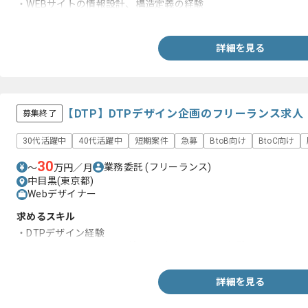
・WEBサイトの情報設計、構造定義の経験
・顧客折衝経験
詳細を見る
【DTP】DTPデザイン企画のフリーランス求人
募集終了
30代活躍中
40代活躍中
短期案件
急募
BtoB向け
BtoC向け
30
業務委託
(フリーランス)
〜
万円／月
中目黒(東京都)
Webデザイナー
求めるスキル
・DTPデザイン経験
・Photoshop、Illustrator等のデザインツールの経験
詳細を見る