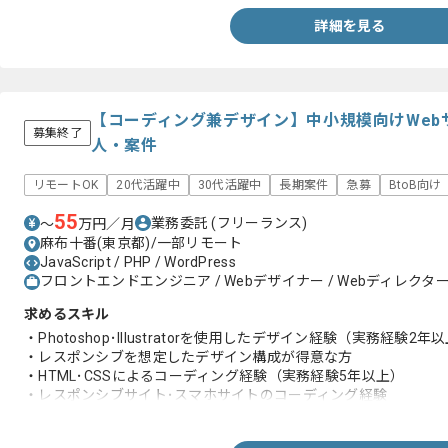
詳細を見る
【コーディング兼デザイン】中小規模向けWeb
募集終了
人・案件
リモートOK
20代活躍中
30代活躍中
長期案件
急募
BtoB向け
55
業務委託
(フリーランス)
〜
万円／月
麻布十番(東京都)/一部リモート
JavaScript / PHP / WordPress
フロントエンドエンジニア / Webデザイナー / Webディレクター 
求めるスキル
・Photoshop･Illustratorを使用したデザイン経験（実務経験2年
・レスポンシブを想定したデザイン構成が得意な方
・HTML･CSSによるコーディング経験（実務経験5年以上）
・レスポンシブサイト･スマホサイトのコーディング経験
・JavaScriptフレームワーク･PHP･WordPress､CMSの管理･
・コミュニケーション能力が高い方