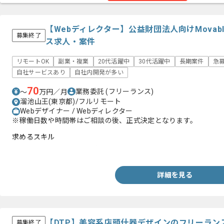
【Webディレクター】公益財団法人向けMovabl
募集終了
ス求人・案件
リモートOK
副業・複業
20代活躍中
30代活躍中
長期案件
急
自社サービスあり
自社内開発が多い
70
業務委託
(フリーランス)
〜
万円／月
溜池山王(東京都)/フルリモート
Webデザイナー / Webディレクター
※稼働日数や時間帯はご相談の後、正式決定となります。
求めるスキル
・CMSのカスタマイズ経験
詳細を見る
【DTP】美容系店頭什器デザインのフリーラン
募集終了