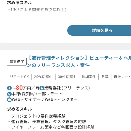
求めるスキル
・PHPによる開発経験(2年以上)
・MySQLやそれに準じるDBMSを利用した開発経験
詳細を見る
【進行管理ディレクション】ビューティー＆ヘル
募集終了
ンのフリーランス求人・案件
リモートOK
20代活躍中
30代活躍中
長期案件
急募
自社サー
80
業務委託
(フリーランス)
〜
万円／月
本陣(愛知県)/一部リモート
Webデザイナー / Webディレクター
求めるスキル
・プロジェクトの要件定義経験
・進行管理、予算管理、タスク管理の経験
・ワイヤーフレーム策定など各画面の設計経験