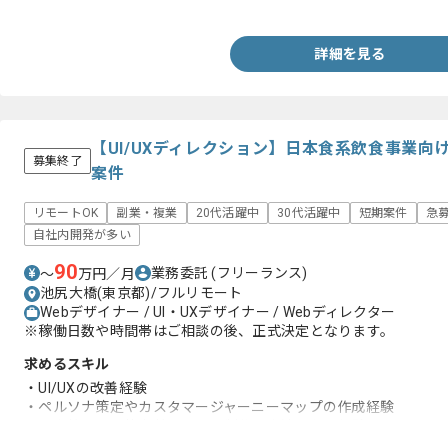
・プラグイン導入経験(jQueryの理解、設計、実装)
詳細を見る
【UI/UXディレクション】日本食系飲食事業向
募集終了
案件
リモートOK
副業・複業
20代活躍中
30代活躍中
短期案件
急
自社内開発が多い
90
業務委託
(フリーランス)
〜
万円／月
池尻大橋(東京都)/フルリモート
Webデザイナー / UI・UXデザイナー / Webディレクター
※稼働日数や時間帯はご相談の後、正式決定となります。
求めるスキル
・UI/UXの改善経験
・ペルソナ策定やカスタマージャーニーマップの作成経験
・要求整理、要件定義やサイト制作の上流工程の経験