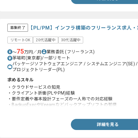
【PL/PM】インフラ構築のフリーランス求人・
募集終了
リモートOK
20代活躍中
30代活躍中
75
業務委託
(フリーランス)
〜
万円／月
茅場町(東京都)/一部リモート
パッケージソフトウェアエンジニア / システムエンジニア(SE) /
プロジェクトリーダー(PL)
求めるスキル
・クラウドサービスの知見
・クライアント折衝(PLやPM)経験
・要件定義や基本設計フェーズの一人称での対応経験
・BackupExecやVeeamなどバックアップソフトの知見
・ドキュメント類やバッチ設計経験
詳細を見る