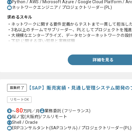
Python / AWS / Microsoft Azure / Google Cloud Platform / Ans
ネットワークエンジニア / プロジェクトリーダー(PL)
求めるスキル
・ネットワークに関する要件定義からテストまで一貫して担当した
・3名以上のチームでサブリーダー、PLとしてプロジェクトを推
・大規模なエンタープライズ、データセンターネットワークの設
・下記 に関する深い知見と実務経験
-TCP/IP
-ルーティングプロトコル
-スイッチング技術
詳細を見る
【SAP】販売実績・見通し管理システム開発の
募集終了
リモートOK
80
業務委託
(フリーランス)
〜
万円／月
桜ノ宮(大阪府)/フルリモート
Shell / Oracle
ERPコンサルタント(SAPコンサル) / プロジェクトリーダー(PL)