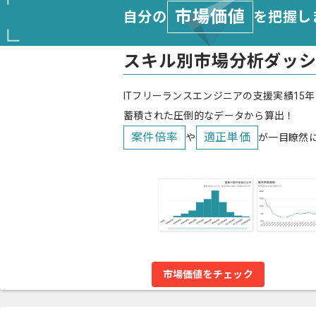
市場価値
自分の
を把握し
スキル別市場分析ダッ
ITフリーランスエンジニアの支援実績15年
蓄積された圧倒的なデータから算出！
案件倍率
適正単価
や
が一目瞭然
市場価値をチェック