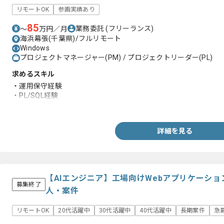
リモートOK
参画実績あり
85
業務委託
(フリーランス)
〜
万円／月
海浜幕張(千葉県)/フルリモート
Windows
プロジェクトマネージャー(PM) / プロジェクトリーダー(PL)
求めるスキル
・運用保守経験
・PL/SQL経験
・PMもしくはPL経験
詳細を見る
【AIエンジニア】工場向けWebアプリケーシ
募集終了
人・案件
リモートOK
20代活躍中
30代活躍中
40代活躍中
長期案件
急