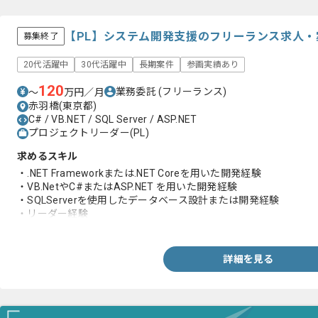
【PL】システム開発支援のフリーランス求人・
募集終了
20代活躍中
30代活躍中
長期案件
参画実績あり
120
業務委託
(フリーランス)
〜
万円／月
赤羽橋(東京都)
C# / VB.NET / SQL Server / ASP.NET
プロジェクトリーダー(PL)
求めるスキル
・.NET Frameworkまたは.NET Coreを用いた開発経験
・VB.NetやC#またはASP.NET を用いた開発経験
・SQLServerを使用したデータベース設計または開発経験
・リーダー経験
・オンプレミス作業システムのクラウド移行経験
詳細を見る