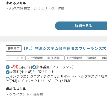
求めるスキル
・AWS設計構築におけるリーダー経験
・PMまたはリーダー経験
詳細を見る
【PL】物流システム保守運用のフリーランス求
募集終了
リモートOK
20代活躍中
30代活躍中
40代活躍中
長期案件
Bt
90
業務委託
(フリーランス)
〜
万円／月
東陽町(東京都)/一部リモート
インフラエンジニア / テクニカルサポート・ヘルプデスク / 社内
(PM) / プロジェクトリーダー(PL) / PMO
求めるスキル
・クライアント折衝経験
・システムの要件定義経験