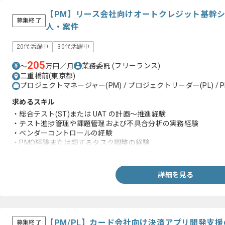
【PM】リース会社向けオートクレジット基幹
募集終了
人・案件
20代活躍中
30代活躍中
205
業務委託
(フリーランス)
〜
万円／月
二重橋前(東京都)
プロジェクトマネージャー(PM) / プロジェクトリーダー(PL) / P
求めるスキル
・総合テスト(ST)または UAT の計画〜推進経験
・テスト進捗管理や課題管理および不具合分析の実務経験
・ベンダーコントロールの経験
・PMO経験または類するタスク調整の経験
・基幹システムにおけるテストや受入工程の経験
詳細を見る
【PM/PL】カード会社向け決済アプリ開発支
募集終了