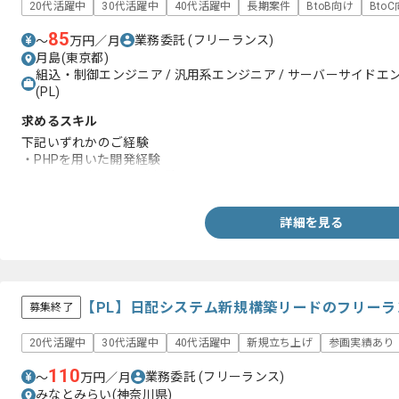
20代活躍中
30代活躍中
40代活躍中
長期案件
BtoB向け
Bto
85
業務委託
(フリーランス)
〜
万円／月
月島(東京都)
組込・制御エンジニア / 汎用系エンジニア / サーバーサイドエ
(PL)
求めるスキル
下記いずれかのご経験
・PHPを用いた開発経験
・Pythonを用いた開発経験
詳細を見る
【PL】日配システム新規構築リードのフリーラ
募集終了
20代活躍中
30代活躍中
40代活躍中
新規立ち上げ
参画実績あり
110
業務委託
(フリーランス)
〜
万円／月
みなとみらい(神奈川県)