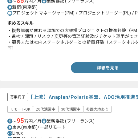
85
業務委託
(フリーランス)
〜
万円／月
新宿(東京都)
プロジェクトマネージャー(PM) / プロジェクトリーダー(PL) / P
求めるスキル
・複数部署が関わる現場での大規模プロジェクトの推進経験（PM /
・進捗 / 課題 / リスク / 変更等の管理経験及びチケット運用がで
・顧客または社内ステークホルダーとの折衝経験（ステークホル
等）
・業務整理〜要件整理の経験
・現状整理から課題抽出及び案件化し推進できること
詳細を見る
【上流】Anaplan/Polaris基盤、ADO活
募集終了
リモートOK
20代活躍中
30代活躍中
参画実績あり
95
業務委託
(フリーランス)
〜
万円／月
東京(東京都)/一部リモート
Linux