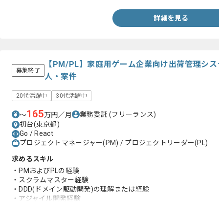
詳細を見る
【PM/PL】家庭用ゲーム企業向け出荷管理シ
募集終了
人・案件
20代活躍中
30代活躍中
165
業務委託
(フリーランス)
〜
万円／月
初台(東京都)
Go / React
プロジェクトマネージャー(PM) / プロジェクトリーダー(PL)
求めるスキル
・PMおよびPLの経験
・スクラムマスター経験
・DDD(ドメイン駆動開発)の理解または経験
・アジャイル開発経験
・GoやReactを用いたプログラミング経験
・フロントエンドとバックエンドの両方の経験