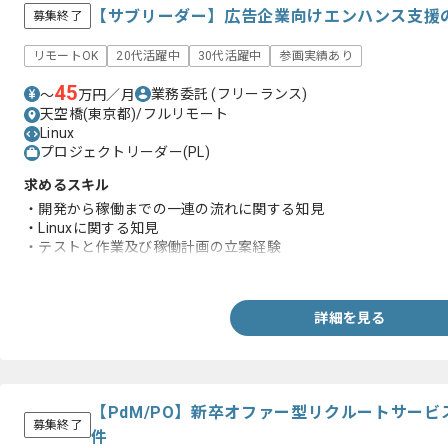
【サブリーダー】広告企業向けエンハンス支援
募集終了
リモートOK
20代活躍中
30代活躍中
参画実績あり
45
業務委託
(フリーランス)
〜
万円／月
天空橋(東京都)/フルリモート
Linux
プロジェクトリーダー(PL)
求めるスキル
・開発から稼働までの一連の流れに関する知見
・Linuxに関する知見
・テストと作業及び稼働計画の立案経験
・案件進捗管理や課題発生時の解決推進経験
詳細を見る
【PdM/PO】新卒オファー型リクルートサー
募集終了
件