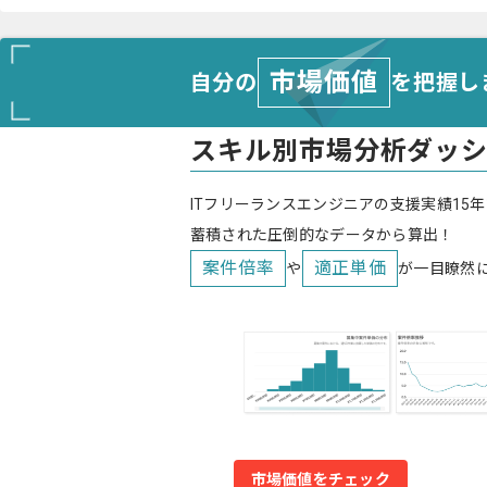
市場価値
自分の
を把握し
スキル別市場分析ダッ
ITフリーランスエンジニアの支援実績15年
蓄積された圧倒的なデータから算出！
案件倍率
適正単価
や
が一目瞭然
市場価値をチェック