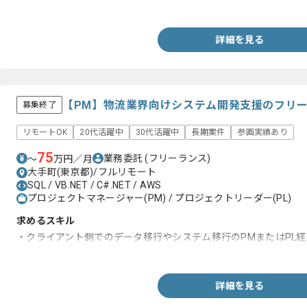
・スライド資料作成経験
詳細を見る
【PM】物流業界向けシステム開発支援のフリ
募集終了
リモートOK
20代活躍中
30代活躍中
長期案件
参画実績あり
75
業務委託
(フリーランス)
〜
万円／月
大手町(東京都)/フルリモート
SQL / VB.NET / C#.NET / AWS
プロジェクトマネージャー(PM) / プロジェクトリーダー(PL)
求めるスキル
・クライアント側でのデータ移行やシステム移行のPMまたはPL経
・移行計画の策定と方針決定及び移行推進経験
詳細を見る