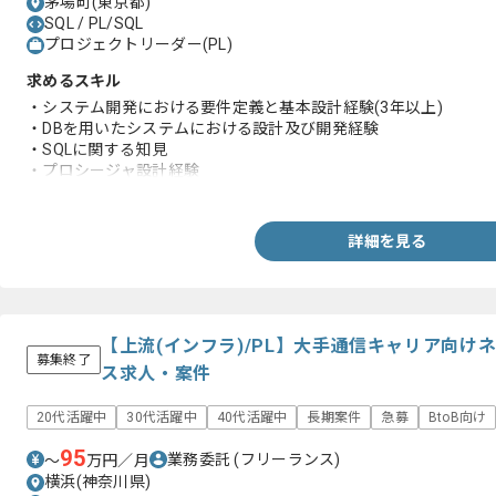
茅場町(東京都)
SQL / PL/SQL
プロジェクトリーダー(PL)
求めるスキル
・システム開発における要件定義と基本設計経験(3年以上)
・DBを用いたシステムにおける設計及び開発経験
・SQLに関する知見
・プロシージャ設計経験
・ドキュメント作成経験
詳細を見る
【上流(インフラ)/PL】大手通信キャリア向け
募集終了
ス求人・案件
20代活躍中
30代活躍中
40代活躍中
長期案件
急募
BtoB向け
95
業務委託
(フリーランス)
〜
万円／月
横浜(神奈川県)