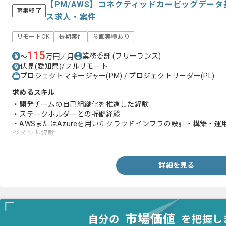
【PM/AWS】コネクティッドカービッグデー
募集終了
ス求人・案件
リモートOK
長期案件
参画実績あり
115
業務委託
(フリーランス)
〜
万円／月
伏見(愛知県)/フルリモート
プロジェクトマネージャー(PM) / プロジェクトリーダー(PL)
求めるスキル
・開発チームの自己組織化を推進した経験
・ステークホルダーとの折衝経験
・AWSまたはAzureを用いたクラウドインフラの設計・構築・
ジメント経験
・DevSecOps体制の構築またはチームをリードした実務経験
・アジャイル開発、CI/CD、TDDの導入・推進プロジェクトのリ
・IaCの導入・推進プロジェクトのリード経験
詳細を見る
・ビッグデータ基盤に関する知識と関連プロジェクトの管理経験
市場価値
自分の
を把握し