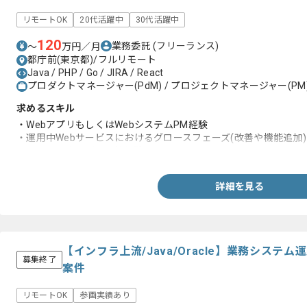
リモートOK
20代活躍中
30代活躍中
120
業務委託
(フリーランス)
〜
万円／月
都庁前(東京都)/フルリモート
Java / PHP / Go / JIRA / React
プロダクトマネージャー(PdM) / プロジェクトマネージャー(PM)
求めるスキル
・WebアプリもしくはWebシステムPM経験
・運用中Webサービスにおけるグロースフェーズ(改善や機能追加
・ステークホルダー調整経験
詳細を見る
【インフラ上流/Java/Oracle】業務シス
募集終了
案件
リモートOK
参画実績あり