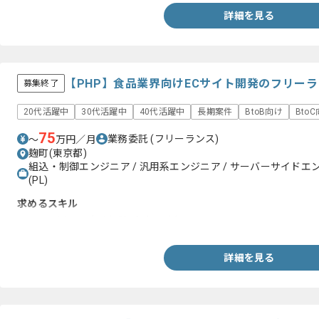
・プロダクト品質での量産開発経験
詳細を見る
【PHP】食品業界向けECサイト開発のフリー
募集終了
20代活躍中
30代活躍中
40代活躍中
長期案件
BtoB向け
Bto
75
業務委託
(フリーランス)
〜
万円／月
麹町(東京都)
組込・制御エンジニア / 汎用系エンジニア / サーバーサイドエ
(PL)
求めるスキル
・PHPを用いた実務経験（5年以上）
詳細を見る