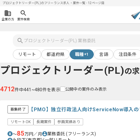
プロジェクトリーダー(PL)のフリーランス求人・案件一覧 - 12ページ目
企業の方
案件検索
リモート
都道府県
職種
言語
注目条件
+1
プロジェクトリーダー(PL)
の求
4712
公開中の案件のみ表示
件中441~480件を表示
【PMO】独立行政法人向けServiceNow導
募集終了
リモートOK
長期案件
参画実績あり
85
業務委託
(フリーランス)
〜
万円／月