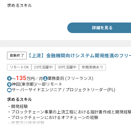
求めるスキル
・SAPでのシステム開発経験
詳細を見る
【上流】金融機関向けシステム開発推進のフリ
募集終了
リモートOK
20代活躍中
30代活躍中
参画実績あり
135
業務委託
(フリーランス)
〜
万円／月
神田(東京都)/一部リモート
サーバーサイドエンジニア / プロジェクトリーダー(PL)
求めるスキル
・開発経験
・ブロックチェーン事業の上流工程における設計書作成と開発経
・ブロックチェーンにおけるオフチェーンの経験
・提案及び推進経験
・基本的な金融業界に関する知見