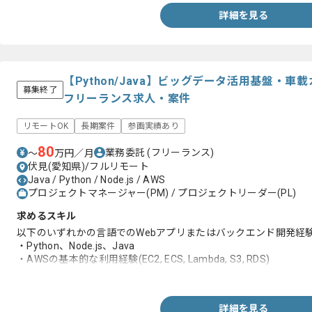
詳細を見る
【Python/Java】ビッグデータ活用基盤・
募集終了
フリーランス求人・案件
リモートOK
長期案件
参画実績あり
80
業務委託
(フリーランス)
〜
万円／月
伏見(愛知県)/フルリモート
Java / Python / Node.js / AWS
プロジェクトマネージャー(PM) / プロジェクトリーダー(PL)
求めるスキル
以下のいずれかの言語でのWebアプリまたはバックエンド開発経験
・Python、Node.js、Java
・AWSの基本的な利用経験(EC2, ECS, Lambda, S3, RDS)
・Gitを用いたチーム開発経験
詳細を見る