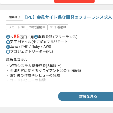
【PL】会員サイト保守開発のフリーランス求人
募集終了
リモートOK
20代活躍中
30代活躍中
85
業務委託
(フリーランス)
〜
万円／月
天王洲アイル(東京都)/フルリモート
Java / PHP / Ruby / AWS
プロジェクトリーダー(PL)
求めるスキル
・WEBシステム開発経験(5年以上)
・開発内容に関するクライアントとの折衝経験
・設計書の作成やレビューの経験
・コードレビューの経験
・Ruby もしくはC#での開発経験
詳細を見る