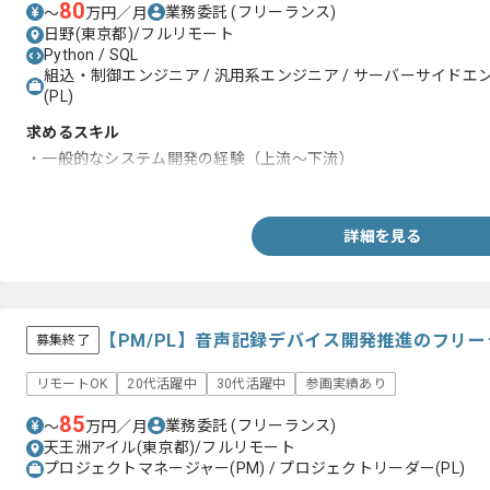
80
業務委託
(フリーランス)
〜
万円／月
日野(東京都)/フルリモート
Python / SQL
組込・制御エンジニア / 汎用系エンジニア / サーバーサイドエ
(PL)
求めるスキル
・一般的なシステム開発の経験（上流～下流）
・Azureの設計～運用経験
詳細を見る
【PM/PL】音声記録デバイス開発推進のフリ
募集終了
リモートOK
20代活躍中
30代活躍中
参画実績あり
85
業務委託
(フリーランス)
〜
万円／月
天王洲アイル(東京都)/フルリモート
プロジェクトマネージャー(PM) / プロジェクトリーダー(PL)