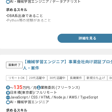
AI・機械学習エンジニア / データアナリスト
求めるスキル
•DBA系出身であること
•Python等の経験があること
•データ分析の実務経験
詳細を見る
【機械学習エンジニア】事業会社向け認証プロ
募集終了
人・案件
リモートOK
20代活躍中
30代活躍中
長期案件
新規立ち上げ
B
135
業務委託
(フリーランス)
〜
万円／月
日本橋(東京都)/フルリモート
JavaScript / CSS / HTML / Node.js / AWS / TypeScript
AI・機械学習エンジニア
求めるスキル