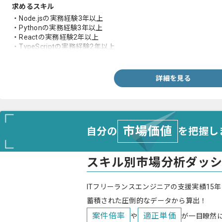
求めるスキル
・Node.jsの実務経験3年以上
・Pythonの実務経験3年以上
・Reactの実務経験2年以上
・TypeScriptの実務経験2年以上
・アジャイルの実務経験
・AWS/GCP上でのクラウドネイティブなシステム開発の実務経験
詳細を見る
市場価値
自分の
を把握し
スキル別市場分析ダッ
ITフリーランスエンジニアの支援実績15年
蓄積された圧倒的なデータから算出！
案件倍率
適正単価
や
が一目瞭然