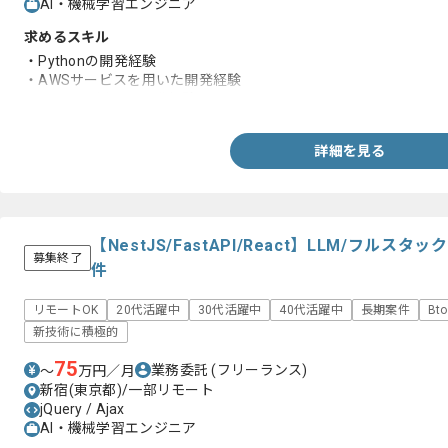
AI・機械学習エンジニア
求めるスキル
・Pythonの開発経験
・AWSサービスを用いた開発経験
・GitHubを用いた開発経験
詳細を見る
【NestJS/FastAPI/React】LLM/フル
募集終了
件
リモートOK
20代活躍中
30代活躍中
40代活躍中
長期案件
Bt
新技術に積極的
75
業務委託
(フリーランス)
〜
万円／月
新宿(東京都)/一部リモート
jQuery / Ajax
AI・機械学習エンジニア