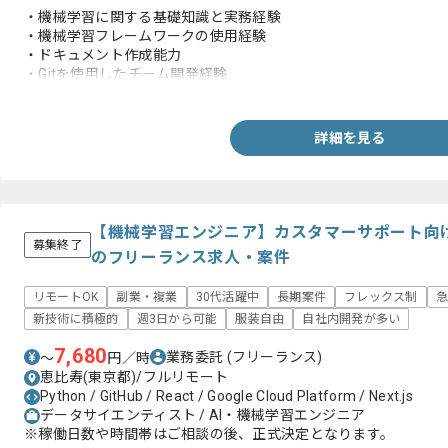
・機械学習に関する基礎知識と実務経験
・機械学習フレームワークの使用経験
・ドキュメント作成能力
・Gitを使用したチーム開発経験
・MLOpsツールの利用経験
詳細を見る
【機械学習エンジニア】カスタマーサポート向け
募集終了
のフリーランス求人・案件
リモートOK
副業・複業
30代活躍中
長期案件
フレックス制
急
新技術に積極的
週3日から可能
服装自由
自社内開発が多い
7,680
業務委託
(フリーランス)
〜
円／時
恵比寿(東京都)/フルリモート
Python / GitHub / React / Google Cloud Platform / Next.js
データサイエンティスト / AI・機械学習エンジニア
※稼働日数や時間帯はご相談の後、正式決定となります。