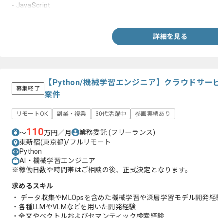
- JavaScript
- C#など
・クラウドでの開発・運用経験
- AWS
詳細を見る
- Azure
- GCP
・API等の設計・実装経験
・DB（SQL）に関する知識・経験
・画像解析や生成AIに関する知識・経験
【Python/機械学習エンジニア】クラウドサ
募集終了
案件
リモートOK
副業・複業
30代活躍中
参画実績あり
110
業務委託
(フリーランス)
〜
万円／月
東新宿(東京都)/フルリモート
Python
AI・機械学習エンジニア
※稼働日数や時間帯はご相談の後、正式決定となります。
求めるスキル
・ データ収集やMLOpsを含めた機械学習や深層学習モデル開発経
・各種LLMやVLMなどを用いた開発経験
・全文やベクトルおよびセマンティック検索経験