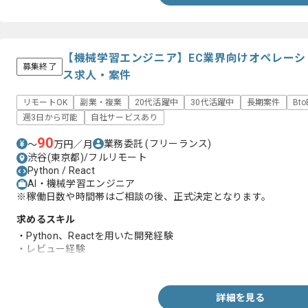
【機械学習エンジニア】EC業界向けオペレー
募集終了
ス求人・案件
リモートOK
副業・複業
20代活躍中
30代活躍中
長期案件
Bt
週3日から可能
自社サービスあり
90
業務委託
(フリーランス)
〜
万円／月
渋谷(東京都)/フルリモート
Python / React
AI・機械学習エンジニア
※稼働日数や時間帯はご相談の後、正式決定となります。
求めるスキル
・Python、Reactを用いた開発経験
・レビュー経験
・AIを用いた開発経験
詳細を見る