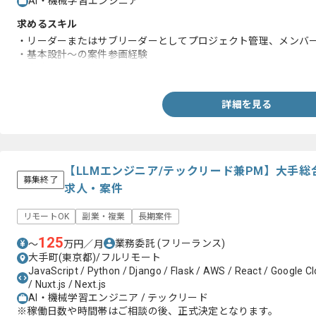
AI・機械学習エンジニア
求めるスキル
・リーダーまたはサブリーダーとしてプロジェクト管理、メンバ
・基本設計～の案件参画経験
・生成AIへの興味関心があること
詳細を見る
【LLMエンジニア/テックリード兼PM】大手総
募集終了
求人・案件
リモートOK
副業・複業
長期案件
125
業務委託
(フリーランス)
〜
万円／月
大手町(東京都)/フルリモート
JavaScript / Python / Django / Flask / AWS / React / Google Cl
/ Nuxt.js / Next.js
AI・機械学習エンジニア / テックリード
※稼働日数や時間帯はご相談の後、正式決定となります。