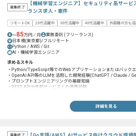
【機械学習エンジニア】セキュリティ系サービス
募集終了
ランス求人・案件
リモートOK
20代活躍中
30代活躍中
40代活躍中
外国籍の方も活
85
業務委託
(フリーランス)
〜
万円／月
日本橋(東京都)/フルリモート
Python / AWS / Git
AI・機械学習エンジニア
求めるスキル
・Python/TypeScript等でのWebアプリケーションまたはバッ
・OpenAI API等のLLMを活用した開発経験(ChatGPT / Claude / Ge
・プロンプトエンジニアリングの基礎知識
・REST APIや外部サービスとの連携経験
・Gitを用いたチーム開発の実務経験
・AWSの基本的な知見とIaCの実務経験
詳細を見る
【Go言語/AWS】AIサービス向けクラウド環
募集終了