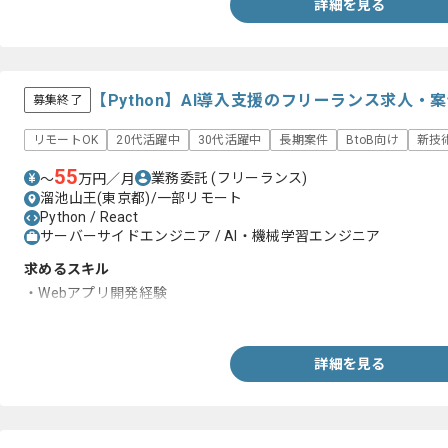
詳細を見る
【Python】AI導入支援のフリーランス求人・
募集終了
リモートOK
20代活躍中
30代活躍中
長期案件
BtoB向け
新技
55
業務委託
(フリーランス)
〜
万円／月
溜池山王(東京都)/一部リモート
Python / React
サーバーサイドエンジニア / AI・機械学習エンジニア
求めるスキル
・Webアプリ開発経験
・Reactを用いた実務経験
詳細を見る