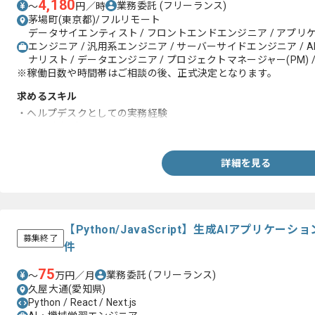
4,180
業務委託
(フリーランス)
〜
円／時
茅場町(東京都)/フルリモート
データサイエンティスト / フロントエンドエンジニア / アプリ
エンジニア / 汎用系エンジニア / サーバーサイドエンジニア / 
ナリスト / データエンジニア / プロジェクトマネージャー(PM) / 
※稼働日数や時間帯はご相談の後、正式決定となります。
求めるスキル
・ヘルプデスクとしての実務経験
・PC選定経験
詳細を見る
【Python/JavaScript】生成AIアプリ
募集終了
件
75
業務委託
(フリーランス)
〜
万円／月
久屋大通(愛知県)
Python / React / Next.js