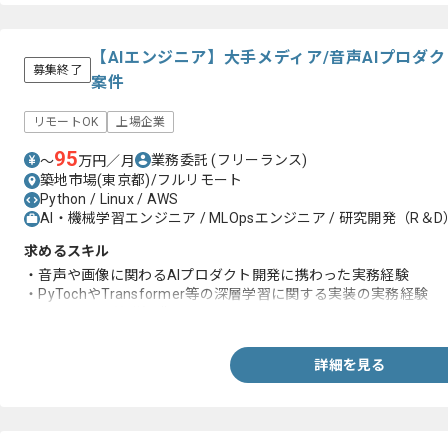
【AIエンジニア】大手メディア/音声AIプロダ
募集終了
案件
リモートOK
上場企業
95
業務委託
(フリーランス)
〜
万円／月
築地市場(東京都)/フルリモート
Python / Linux / AWS
AI・機械学習エンジニア / MLOpsエンジニア / 研究開発（R＆D
求めるスキル
・音声や画像に関わるAIプロダクト開発に携わった実務経験
・PyTochやTransformer等の深層学習に関する実装の実務経験
・NLPやMLの基礎知識
詳細を見る