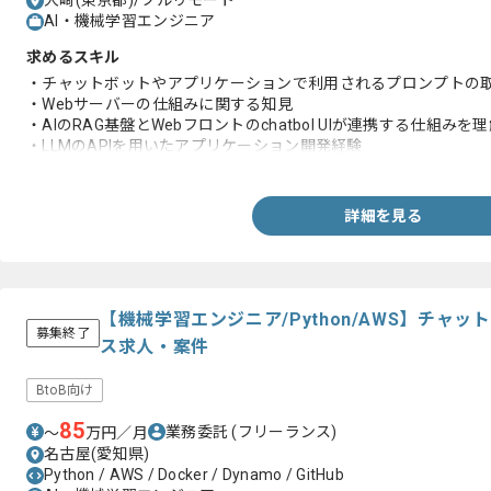
大崎(東京都)/フルリモート
AI・機械学習エンジニア
求めるスキル
・チャットボットやアプリケーションで利用されるプロンプトの
・Webサーバーの仕組みに関する知見
・AIのRAG基盤とWebフロントのchatbol UIが連携する仕組み
・LLMのAPIを用いたアプリケーション開発経験
・自然言語処理を活用して顧客コミュニケーション履歴を分析し
詳細を見る
【機械学習エンジニア/Python/AWS】チャ
募集終了
ス求人・案件
BtoB向け
85
業務委託
(フリーランス)
〜
万円／月
名古屋(愛知県)
Python / AWS / Docker / Dynamo / GitHub