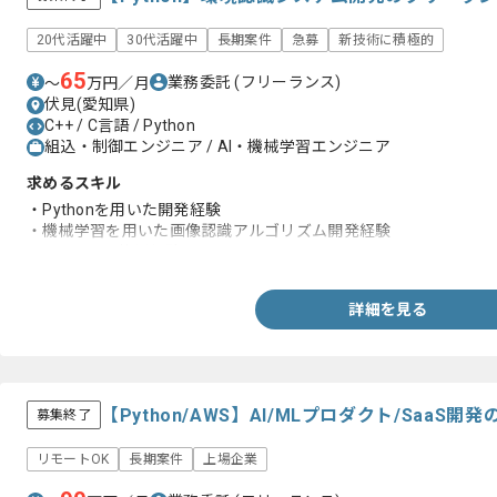
20代活躍中
30代活躍中
長期案件
急募
新技術に積極的
65
業務委託
(フリーランス)
〜
万円／月
伏見(愛知県)
C++ / C言語 / Python
組込・制御エンジニア / AI・機械学習エンジニア
求めるスキル
・Pythonを用いた開発経験
・機械学習を用いた画像認識アルゴリズム開発経験
・OpenCVの使用経験
詳細を見る
【Python/AWS】AI/MLプロダクト/Saa
募集終了
リモートOK
長期案件
上場企業