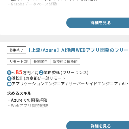
・Graphsデータベース経験
・Python実装経験(3年以上)
詳細を見る
【上流/Azure】AI活用WEBアプリ開発のフ
募集終了
リモートOK
長期案件
新技術に積極的
85
業務委託
(フリーランス)
〜
万円／月
浜松町(東京都)/一部リモート
アプリケーションエンジニア / サーバーサイドエンジニア / A
求めるスキル
・Azureでの開発経験
・Webアプリ開発経験
・サービス選定経験
詳細を見る