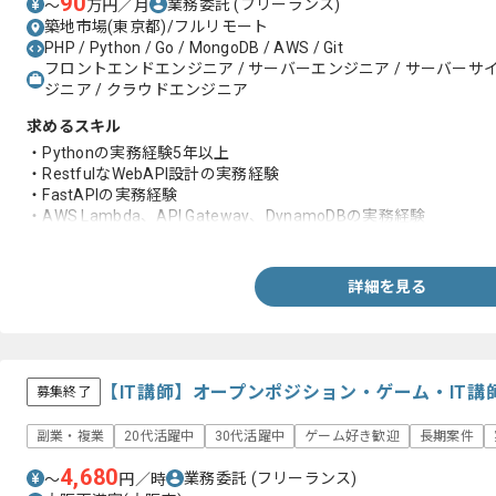
90
業務委託
(フリーランス)
〜
万円／月
築地市場(東京都)/フルリモート
PHP / Python / Go / MongoDB / AWS / Git
フロントエンドエンジニア / サーバーエンジニア / サーバーサイ
ジニア / クラウドエンジニア
求めるスキル
・Pythonの実務経験5年以上
・RestfulなWebAPI設計の実務経験
・FastAPIの実務経験
・AWS Lambda、API Gateway、DynamoDBの実務経験
・テーブル設計の実務経験
・Dockerの実務経験
・テスト自動化の実務経験
詳細を見る
・コードレビューの実務経験
・パフォーマンスチューニングの実務経験
・技術選定の経験
・開発チームの生産性向上に取り組んだ実務経験
・GitHubを用いたチームでスクラム開発を行った実務経験
【IT講師】オープンポジション・ゲーム・IT
募集終了
副業・複業
20代活躍中
30代活躍中
ゲーム好き歓迎
長期案件
4,680
業務委託
(フリーランス)
〜
円／時