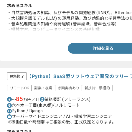
求めるスキル
・自然言語処理の知識、及びモデルの開発経験 (RNN系、Attentio
・大規模言語モデル (LLM) の運用経験、及び効果的な学習手法の知識 
・音声処理関連の知識や開発経験 (音声認識、音声合成等)
・機械学習、コンピュータサイエンスの基礎知識
・Webアプリケーションの開発/運用経験 (Python等)
・ネットワーク/データベースの基礎知識
・テックリードやCTOなどの経験
詳細を見る
【Python】SaaS型ソフトウェア開発のフリ
募集終了
リモートOK
副業・複業
参画実績あり
新技術に積極的
85
業務委託
(フリーランス)
〜
万円／月
六本木一丁目(東京都)/フルリモート
Python / Django
サーバーサイドエンジニア / AI・機械学習エンジニア
※稼働日数や時間帯はご相談の後、正式決定となります。
求めるスキル