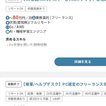
リモートOK
参画実績あり
80
業務委託
(フリーランス)
〜
万円／月
伏見(愛知県)/フルリモート
Go / AWS
AI・機械学習エンジニア
求めるスキル
・Go言語を用いた開発経験
・AWSを用いた開発、構築経験
詳細を見る
【複業/ヘルプデスク】PC選定のフリーランス
募集終了
リモートOK
副業・複業
20代活躍中
30代活躍中
40代活躍中
参画実績あり
週3日から可能
LAMP