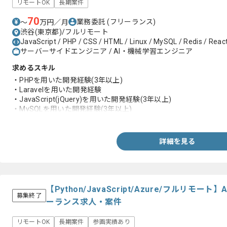
リモートOK
長期案件
70
業務委託
(フリーランス)
〜
万円／月
渋谷(東京都)/フルリモート
JavaScript / PHP / CSS / HTML / Linux / MySQL / Redis / React 
サーバーサイドエンジニア / AI・機械学習エンジニア
求めるスキル
・PHPを用いた開発経験(3年以上)
・Laravelを用いた開発経験
・JavaScript(jQuery)を用いた開発経験(3年以上)
・MySQLを用いた開発経験(3年以上)
・管理ツールの開発経験
詳細を見る
【Python/JavaScript/Azure/フルリモー
募集終了
ーランス求人・案件
リモートOK
長期案件
参画実績あり