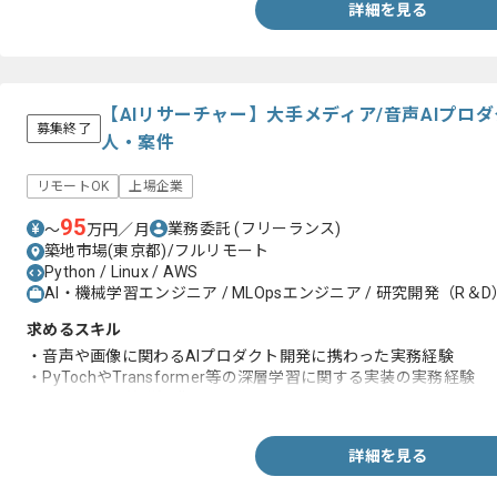
詳細を見る
【AIリサーチャー】大手メディア/音声AIプロ
募集終了
人・案件
リモートOK
上場企業
95
業務委託
(フリーランス)
〜
万円／月
築地市場(東京都)/フルリモート
Python / Linux / AWS
AI・機械学習エンジニア / MLOpsエンジニア / 研究開発（R＆D
求めるスキル
・音声や画像に関わるAIプロダクト開発に携わった実務経験
・PyTochやTransformer等の深層学習に関する実装の実務経験
・NLPやMLの基礎知識
詳細を見る