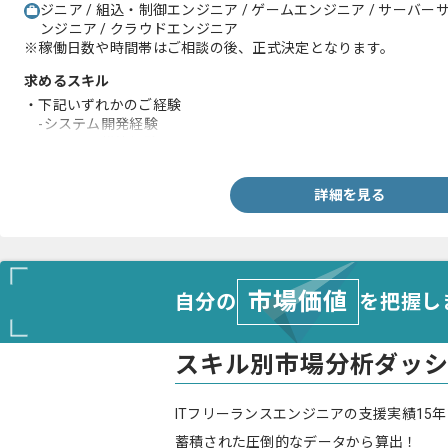
ジニア / 組込・制御エンジニア / ゲームエンジニア / サーバー
ンジニア / クラウドエンジニア
※稼働日数や時間帯はご相談の後、正式決定となります。
求めるスキル
・下記いずれかのご経験
-システム開発経験
-インフラ構築経験
詳細を見る
市場価値
自分の
を把握し
スキル別市場分析ダッ
ITフリーランスエンジニアの支援実績15年
蓄積された圧倒的なデータから算出！