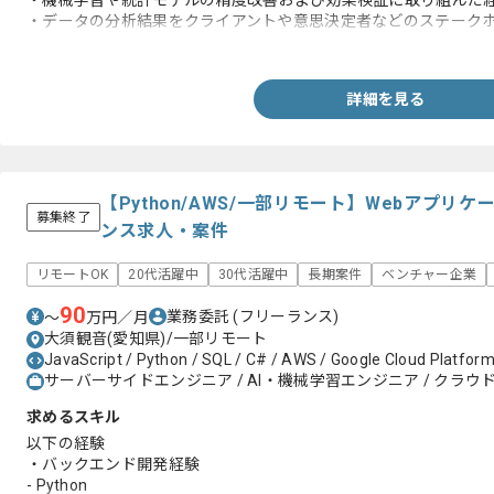
・機械学習や統計モデルの精度改善および効果検証に取り組んだ経験
・データの分析結果をクライアントや意思決定者などのステークホ
・画像認識モデルの経験
詳細を見る
【Python/AWS/一部リモート】Webアプ
募集終了
ンス求人・案件
リモートOK
20代活躍中
30代活躍中
長期案件
ベンチャー企業
90
業務委託
(フリーランス)
〜
万円／月
大須観音(愛知県)/一部リモート
JavaScript / Python / SQL / C# / AWS / Google Cloud Platfor
サーバーサイドエンジニア / AI・機械学習エンジニア / クラウ
求めるスキル
以下の経験
・バックエンド開発経験
- Python