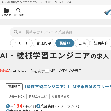
AI・機械学習エンジニアのフリーランス案件一覧 - 5ページ目
企業の方
案件検索
リモート
都道府県
職種
言語
注目条件
+1
AI・機械学習エンジニア
の求人
554
公開中の案件のみ表示
件中161~200件を表示
【機械学習エンジニア】LLM技術検証のフリー
募集終了
リモートOK
新規立ち上げ
参画実績あり
134
業務委託
(フリーランス)
〜
万円／月