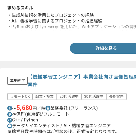
求めるスキル
・生成AI技術を活用したプロジェクトの経験
・AI、機械学習に関するプロジェクトの推進経験
・PythonおよびTypescriptを用いた、Webアプリケーションの
・問題解決能力および技術的な課題に対するアプローチの策定能
詳細を見る
【機械学習エンジニア】事業会社向け画像処理
募集終了
案件
リモートOK
副業・複業
20代活躍中
30代活躍中
長期案件
5,680
業務委託
(フリーランス)
〜
円／時
神保町(東京都)/フルリモート
C++ / Python
データサイエンティスト / AI・機械学習エンジニア
※稼働日数や時間帯はご相談の後、正式決定となります。