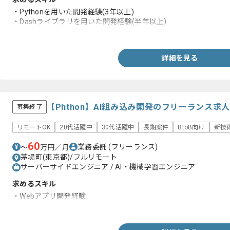
・Pythonを用いた開発経験(3年以上)
・Dashライブラリを用いた開発経験(半年以上)
・ソフトウェア開発経験(3年以上)
詳細を見る
【Phthon】AI組み込み開発のフリーランス求
募集終了
リモートOK
20代活躍中
30代活躍中
長期案件
BtoB向け
新技
60
業務委託
(フリーランス)
〜
万円／月
茅場町(東京都)/フルリモート
サーバーサイドエンジニア / AI・機械学習エンジニア
求めるスキル
・Webアプリ開発経験
・AIに関する知見