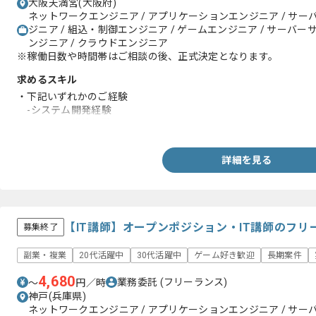
大阪天満宮(大阪府)
ネットワークエンジニア / アプリケーションエンジニア / サー
ジニア / 組込・制御エンジニア / ゲームエンジニア / サーバー
ンジニア / クラウドエンジニア
※稼働日数や時間帯はご相談の後、正式決定となります。
求めるスキル
・下記いずれかのご経験
-システム開発経験
-インフラ構築経験
詳細を見る
【IT講師】オープンポジション・IT講師のフ
募集終了
副業・複業
20代活躍中
30代活躍中
ゲーム好き歓迎
長期案件
4,680
業務委託
(フリーランス)
〜
円／時
神戸(兵庫県)
ネットワークエンジニア / アプリケーションエンジニア / サー