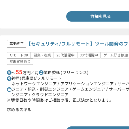
・AIの学習経験
詳細を見る
【セキュリティ/フルリモート】ツール開発の
募集終了
リモートOK
副業・複業
20代活躍中
30代活躍中
ゲーム好き歓迎
参画実績あり
55
業務委託
(フリーランス)
〜
万円／月
神戸(兵庫県)/フルリモート
ネットワークエンジニア / アプリケーションエンジニア / サー
ジニア / 組込・制御エンジニア / ゲームエンジニア / サーバー
ンジニア / クラウドエンジニア
※稼働日数や時間帯はご相談の後、正式決定となります。
求めるスキル
・セキュリティに関する知見