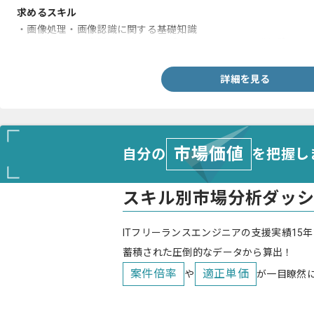
求めるスキル
・画像処理・画像認識に関する基礎知識
・画像処理・画像認識を使ったアプリケーションの開発経験
詳細を見る
市場価値
自分の
を把握し
スキル別市場分析ダッ
ITフリーランスエンジニアの支援実績15年
蓄積された圧倒的なデータから算出！
案件倍率
適正単価
や
が一目瞭然