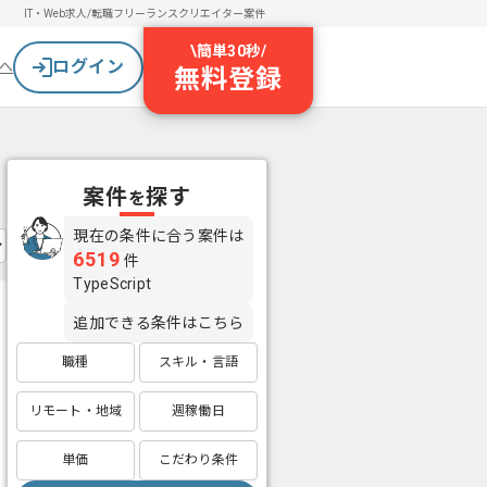
IT・Web求人/転職
フリーランスクリエイター案件
\
簡単30秒
/
ログイン
へ
無料登録
案件
探す
を
現在の条件に合う案件は
6519
件
TypeScript
追加できる条件はこちら
職種
スキル・言語
リモート・地域
週稼働日
単価
こだわり条件