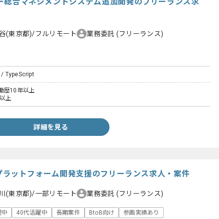
ーダー総合マネジメントシステム追加開発のフリーランス求
谷(東京都)/フルリモート
業務委託
(フリーランス)
 / TypeScript
働歴10年以上
年以上
詳細を見る
t】DXプラットフォーム開発支援のフリーランス求人・案件
川(東京都)/一部リモート
業務委託
(フリーランス)
躍中
40代活躍中
長期案件
BtoB向け
参画実績あり