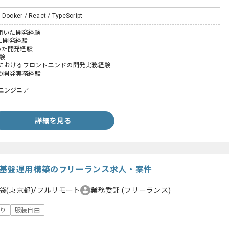
 Docker / React / TypeScript
tを用いた開発経験
いた開発経験
用いた開発経験
験
におけるフロントエンドの開発実務経験
スの開発実務経験
エンジニア
詳細を見る
け基盤運用構築のフリーランス求人・案件
袋(東京都)/フルリモート
業務委託
(フリーランス)
り
服装自由