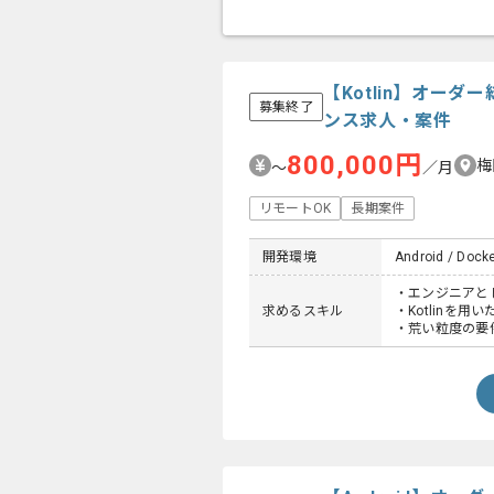
【Kotlin】オー
募集終了
ンス求人・案件
800,000円
梅
〜
／月
リモートOK
長期案件
開発環境
Android / Docker
・エンジニアと
求めるスキル
・Kotlinを用
・荒い粒度の要