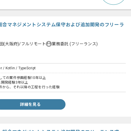
ダー総合マネジメントシステム保守および追加開発のフリーラ
田(大阪府)/フルリモート
業務委託
(フリーランス)
 / Kotlin / TypeScript
しての案件参画経験10年以上
いた開発経験3年以上
件から、それ以降の工程を行った経験
詳細を見る