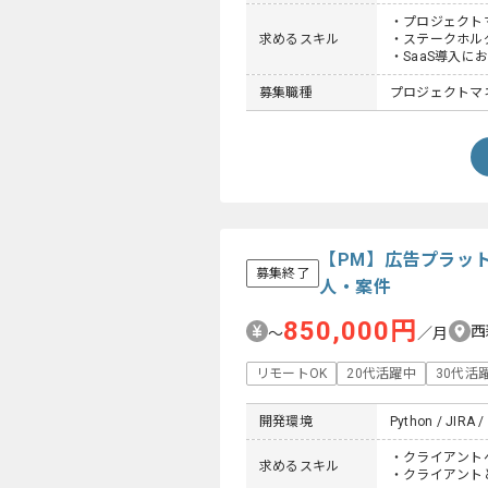
・プロジェクトマ
求めるスキル
・ステークホル
・SaaS導入
募集職種
プロジェクトマネー
【PM】広告プラッ
募集終了
人・案件
850,000円
西
〜
／月
リモートOK
20代活躍中
30代活
開発環境
Python / JIRA /
・クライアント
求めるスキル
・クライアント