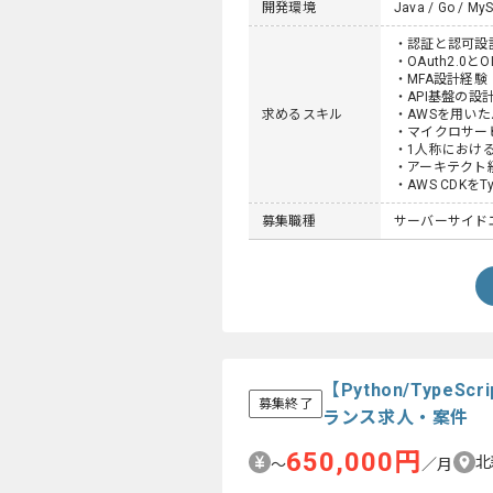
開発環境
Java / Go / MyS
・認証と認可設
・OAuth2.0と
・MFA設計経験
・API基盤の設
求めるスキル
・AWSを用い
・マイクロサー
・1人称におけ
・アーキテクト
・AWS CDKをT
募集職種
サーバーサイド
【Python/Type
募集終了
ランス求人・案件
650,000円
北
〜
／月