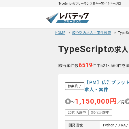
TypeScriptのフリーランス案件一覧 - 14ページ目
HOME
絞り込み求人・案件検索
Type
TypeScript
の求人
6519
該当案件数
件中521~560件を
【PM】広告プラッ
募集終了
求人・案件
1,150,000円
〜
／月
20代活躍中
30代活躍中
開発環境
Python / JIRA /