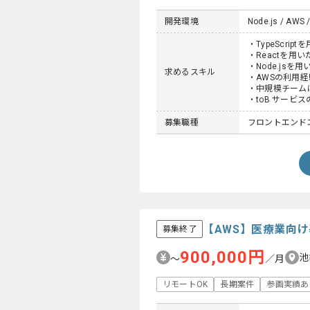
開発環境
Node.js / AWS /
・TypeScrip
・Reactを用
・Node.jsを
求めるスキル
・AWSの利用経
・中規模チーム
・toB サービ
募集職種
フロントエンド
【AWS】医療業向
募集終了
900,000円
池
〜
／月
リモートOK
長期案件
参画実績あ