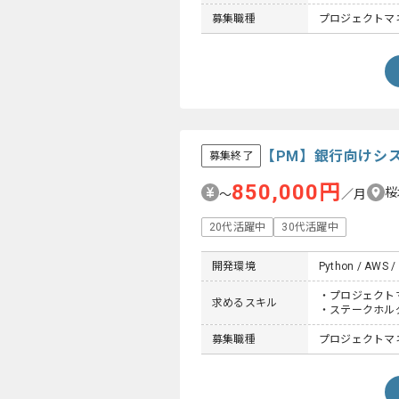
募集職種
プロジェクトマネ
【PM】銀行向けシ
募集終了
850,000円
桜
〜
／月
20代活躍中
30代活躍中
開発環境
Python / AWS / 
・プロジェクト
求めるスキル
・ステークホル
募集職種
プロジェクトマネ