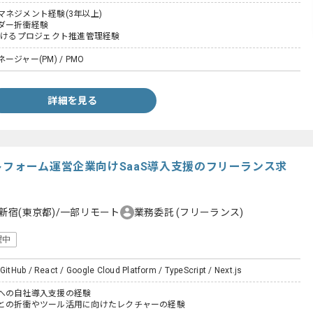
ネジメント経験(3年以上)
ダー折衝経験
におけるプロジェクト推進管理経験
ジャー(PM) / PMO
詳細を見る
トフォーム運営企業向けSaaS導入支援のフリーランス求
新宿(東京都)/一部リモート
業務委託
(フリーランス)
躍中
 GitHub / React / Google Cloud Platform / TypeScript / Next.js
への自社導入支援の経験
との折衝やツール活用に向けたレクチャーの経験