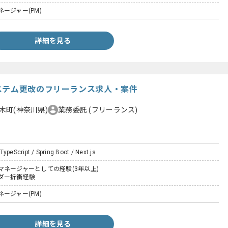
ージャー(PM)
詳細を見る
ステム更改のフリーランス求人・案件
木町(神奈川県)
業務委託
(フリーランス)
TypeScript / Spring Boot / Next.js
マネージャーとしての経験(3年以上)
ダー折衝経験
ージャー(PM)
詳細を見る