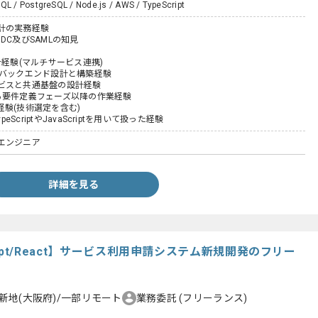
QL / PostgreSQL / Node.js / AWS / TypeScript
計の実務経験
OIDC及びSAMLの知見
計経験(マルチサービス連携)
たバックエンド設計と構築経験
ビスと共通基盤の設計経験
る要件定義フェーズ以降の作業経験
経験(技術選定を含む)
ypeScriptやJavaScriptを用いて扱った経験
エンジニア
詳細を見る
Script/React】サービス利用申請システム新規開発のフリー
新地(大阪府)/一部リモート
業務委託
(フリーランス)