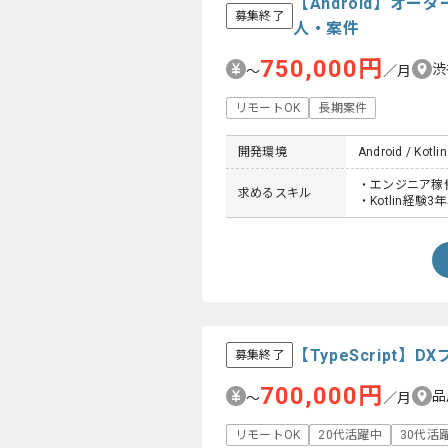
【Android】オ
募集終了
人・案件
750,000円
渋
〜
／月
リモートOK
長期案件
開発環境
Android / Kotlin
・エンジニア稼
求めるスキル
・Kotlin経験3
【TypeScrip
募集終了
700,000円
品
〜
／月
リモートOK
20代活躍中
30代活