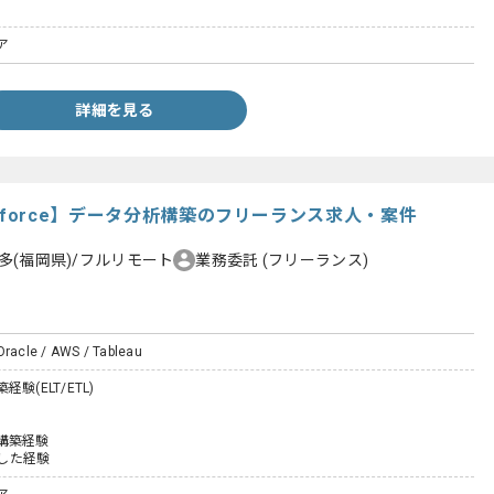
ア
詳細を見る
Salesforce】データ分析構築のフリーランス求人・案件
多(福岡県)/フルリモート
業務委託
(フリーランス)
Oracle / AWS / Tableau
験(ELT/ETL)
の構築経験
用した経験