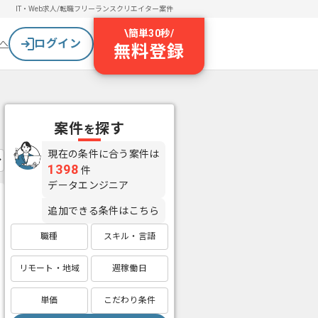
IT・Web求人/転職
フリーランスクリエイター案件
\
簡単30秒
/
ログイン
へ
無料登録
案件
探す
を
現在の条件に合う案件は
1398
件
データエンジニア
追加できる条件はこちら
職種
スキル・言語
リモート・地域
週稼働日
単価
こだわり条件