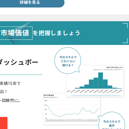
詳細を見る
市場価値
を把握しましょう
ダッシュボー
実績15年で
算出！
一目瞭然に。