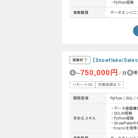
・Python経験
募集職種
データエンジニ
【Snowflake/
募集終了
750,000円
博
〜
／月
リモートOK
参画実績あり
開発環境
Python / SQL / 
・データ基盤構築経
・SQLの経験
求めるスキル
・Python経験
・SnowFlake
・troccoを使