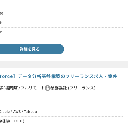
験
験
ア
詳細を見る
Salesforce】データ分析基盤構築のフリーランス求人・案件
多(福岡県)/フルリモート
業務委託
(フリーランス)
Oracle / AWS / Tableau
験(ELT/ETL)