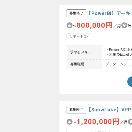
【PowerBI】ア
募集終了
800,000円
名
〜
／月
リモートOK
・Power B
求めるスキル
・大量のExc
募集職種
データエンジニ
【Snowflake
募集終了
1,200,000円
〜
／月