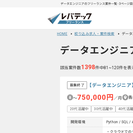
データエンジニアのフリーランス案件一覧 - 3ページ目
HOME
絞り込み求人・案件検索
データ
データエンジニ
1398
該当案件数
件中81~120件を表
【データエンジニア
募集終了
750,000円
青
〜
／月
20代活躍中
30代活躍中
40代活
開発環境
Python / SQL / 
・クラウドでの