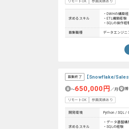
リモートOK
参画実績あり
・DWHの構築経
求めるスキル
・ETL構築経験
・SQLの操作経
募集職種
データエンジニ
【Snowflake/
募集終了
650,000円
博
〜
／月
リモートOK
参画実績あり
開発環境
Python / SQL / 
・データ基盤構築経
求めるスキル
・SQLの経験