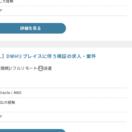
用した経験
ア
詳細を見る
QL】DWHリプレイスに伴う検証の求人・案件
福岡県)/フルリモート
派遣
 Oracle / AWS
/SQLの経験
ア