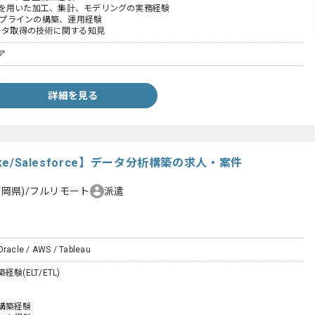
SQLを用いた加工、集計、モデリングの実務経験
パイプラインの構築、運用経験
データ取得の技術に関する知見
ア
詳細を見る
ke/Salesforce】データ分析構築の求人・案件
福岡県)/フルリモート
派遣
Oracle / AWS / Tableau
験(ELT/ETL)
の構築経験