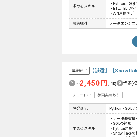
・Python、
求めるスキル
・ETL、ELT
・API連携や
募集職種
データエンジニ
【派遣】【Snowfla
募集終了
2,450円
博多(
〜
／時
リモートOK
参画実績あり
開発環境
Python / SQL / 
・データ基盤構築経
・SQLの経験
求めるスキル
・Python経験
・SnowFlake