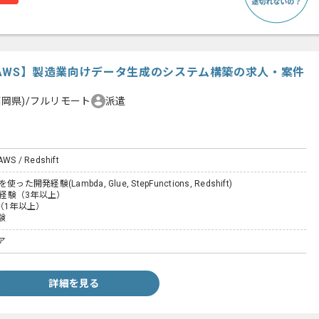
n/AWS】製造業向けデータ生成のシステム構築の求人・案件
福岡県)/フルリモート
派遣
AWS / Redshift
た開発経験(Lambda, Glue, StepFunctions, Redshift)
開発経験（3年以上）
（1年以上）
験
ア
詳細を見る