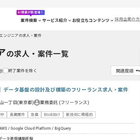
AI検索が新登場！
採用企業の方
案件検索
サービス紹介
お役立ちコンテンツ
エンジニアの求人・案件
ア
の求人・案件一覧
終了案件を除く
示
】データ基盤の設計及び構築のフリーランス求人・案件
山一丁目(東京都)
業務委託
(フリーランス)
躍中
長期案件
急募
BtoB向け
新技術に積極的
AWS / Google Cloud Platform / BigQuery
データ基盤構築経験