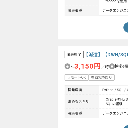
・troccoを使
募集職種
データエンジニ
【派遣】【DWH/S
募集終了
3,150円
博多(
〜
／時
リモートOK
参画実績あり
開発環境
Python / SQL /
・OracleのPL
求めるスキル
・SQLの経験
募集職種
データエンジニ