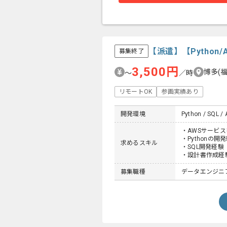
【派遣】【Pytho
募集終了
3,500円
博多(
〜
／時
リモートOK
参画実績あり
開発環境
Python / SQL / 
・AWSサービスを使っ
・Pythonの
求めるスキル
・SQL開発経験
・設計書作成経
募集職種
データエンジニ