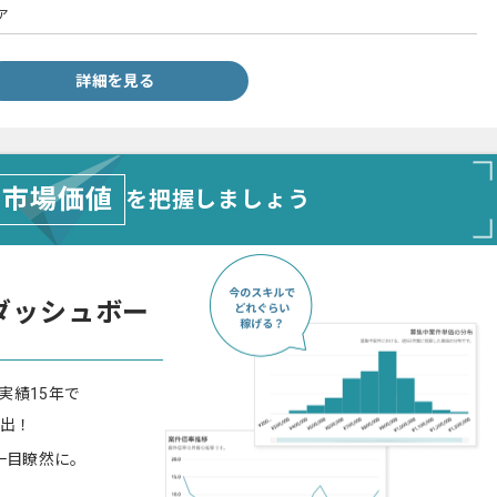
ア
詳細を見る
市場価値
を把握しましょう
ダッシュボー
実績15年で
算出！
一目瞭然に。