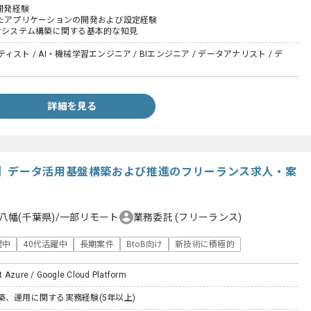
た開発経験
したアプリケーションの開発および設定経験
含むシステム構築に関する基本的な知見
スト / AI・機械学習エンジニア / BIエンジニア / データアナリスト / デ
詳細を見る
】データ活用基盤構築および推進のフリーランス求人・案
八幡(千葉県)/一部リモート
業務委託
(フリーランス)
躍中
40代活躍中
長期案件
BtoB向け
新技術に積極的
t Azure / Google Cloud Platform
築、運用に関する実務経験(5年以上)