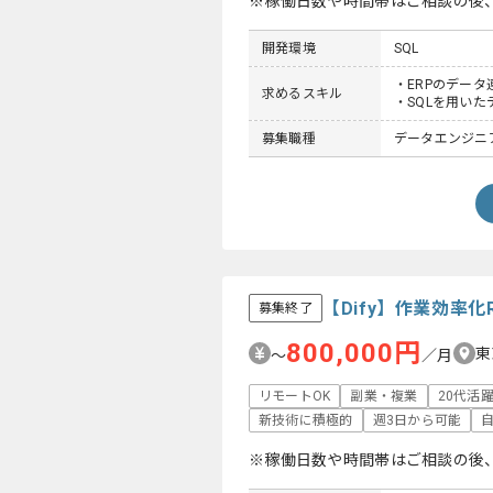
※稼働日数や時間帯はご相談の後
開発環境
SQL
・ERPのデータ
求めるスキル
・SQLを用い
募集職種
データエンジニ
【Dify】作業効率
募集終了
800,000円
東
〜
／月
リモートOK
副業・複業
20代活
新技術に積極的
週3日から可能
※稼働日数や時間帯はご相談の後