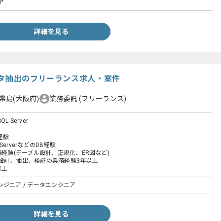
ア
詳細を見る
ータ抽出のフリーランス求人・案件
幣島(大阪府)
業務委託
(フリーランス)
SQL Server
経験
LServerなどのDB経験
築経験(テーブル設計、正規化、ER図など)
設計、抽出、検証の業務経験3年以上
以上
ジニア / データエンジニア
詳細を見る