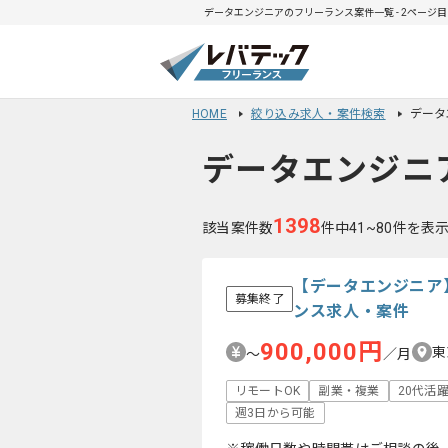
データエンジニアのフリーランス案件一覧 - 2ページ目
HOME
絞り込み求人・案件検索
データ
データエンジニ
1398
該当案件数
件中41~80件を表
【データエンジニア
募集終了
ンス求人・案件
900,000円
東
〜
／月
リモートOK
副業・複業
20代活
週3日から可能