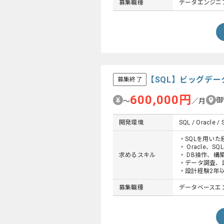
募集職種
データエンジニ
【SQL】ビッグデ
募集終了
600,000円
御
〜
／月
開発環境
SQL / Oracle / 
・SQLを用いた
・ Oracle、SQ
求めるスキル
・ DB操作、構
・データ調査、
・設計経験2年
募集職種
データベースエン