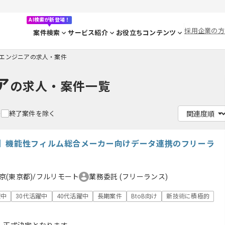
AI検索が新登場！
採用企業の方
案件検索
サービス紹介
お役立ちコンテンツ
エンジニアの求人・案件
ア
の求人・案件一覧
終了案件を除く
示
】機能性フィルム総合メーカー向けデータ連携のフリーラ
京(東京都)/フルリモート
業務委託
(フリーランス)
躍中
30代活躍中
40代活躍中
長期案件
BtoB向け
新技術に積極的