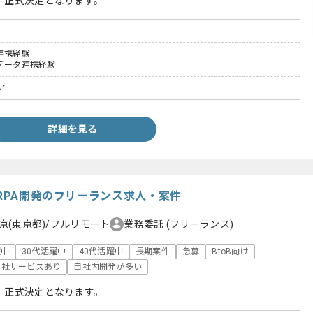
、正式決定となります。
連携経験
たデータ連携経験
ア
詳細を見る
化RPA開発のフリーランス求人・案件
京(東京都)/フルリモート
業務委託
(フリーランス)
躍中
30代活躍中
40代活躍中
長期案件
急募
BtoB向け
自社サービスあり
自社内開発が多い
、正式決定となります。