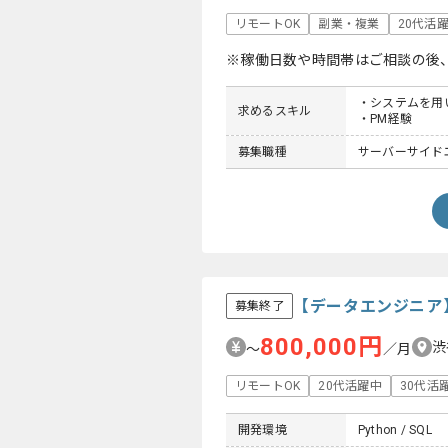
リモートOK
副業・複業
20代活
※稼働日数や時間帯はご相談の後
・システムを用い
求めるスキル
・PM経験
募集職種
サーバーサイドエ
【データエンジニア
募集終了
800,000円
渋
〜
／月
リモートOK
20代活躍中
30代活
開発環境
Python / SQL