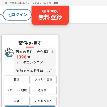
IT・Web求人/転職
フリーランスクリエイター案件
\
簡単30秒
/
ログイン
へ
無料登録
案件
探す
を
現在の条件に合う案件は
1398
件
データエンジニア
追加できる条件はこちら
職種
スキル・言語
リモート・地域
週稼働日
単価
こだわり条件