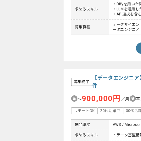
・Difyを用い
求めるスキル
・LLMを活用
・API連携を
データサイエンティ
募集職種
ータエンジニア
【データエンジニア
募集終了
件
900,000円
本
〜
／月
リモートOK
20代活躍中
30代活
開発環境
AWS / Microsof
求めるスキル
・データ基盤構