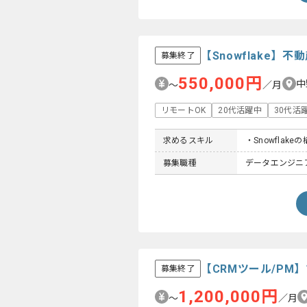
【Snowflake
募集終了
550,000円
中
〜
／月
リモートOK
20代活躍中
30代活
求めるスキル
・Snowflake
募集職種
データエンジニ
【CRMツール/P
募集終了
1,200,000円
〜
／月