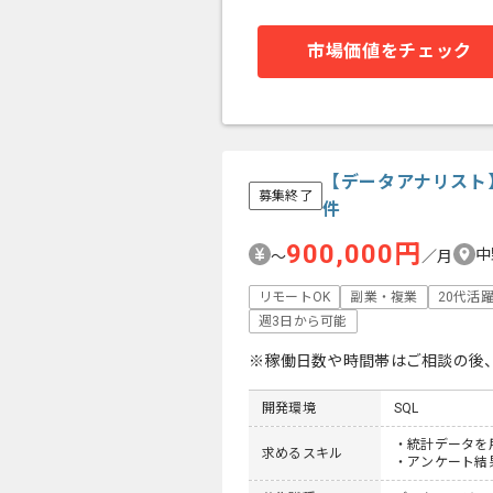
市場価値をチェック
【データアナリスト
募集終了
件
900,000円
中
〜
／月
リモートOK
副業・複業
20代活
週3日から可能
※稼働日数や時間帯はご相談の後
開発環境
SQL
・統計データを
求めるスキル
・アンケート結