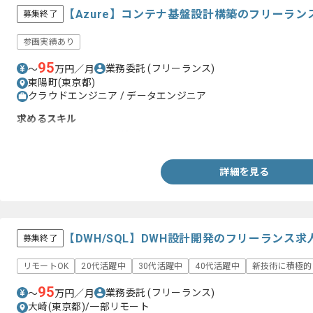
【Azure】コンテナ基盤設計構築のフリーラン
募集終了
参画実績あり
95
業務委託
(フリーランス)
〜
万円／月
東陽町(東京都)
クラウドエンジニア / データエンジニア
求めるスキル
・Azureでの基盤設計構築実績
詳細を見る
【DWH/SQL】DWH設計開発のフリーランス求
募集終了
リモートOK
20代活躍中
30代活躍中
40代活躍中
新技術に積極的
95
業務委託
(フリーランス)
〜
万円／月
大崎(東京都)/一部リモート