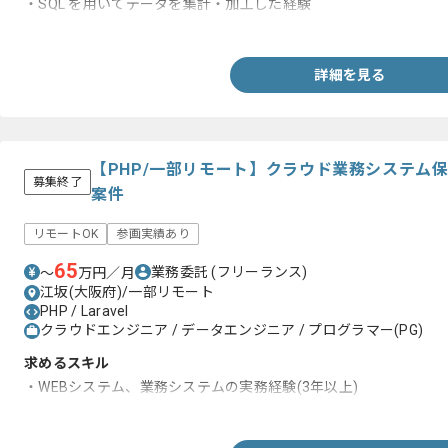
・SQL を用いてデータを集計・加工した経験
・顧客と交渉できる高いコミュニケーション能力
詳細を見る
【PHP/一部リモート】クラウド業務システム
募集終了
案件
リモートOK
参画実績あり
65
業務委託
(フリーランス)
〜
万円／月
江坂(大阪府)/一部リモート
PHP / Laravel
クラウドエンジニア / データエンジニア / プログラマー(PG)
求めるスキル
・WEBシステム、業務システムの実務経験(3年以上)
・PHP、Laravelを用いた実務経験(3年以上)