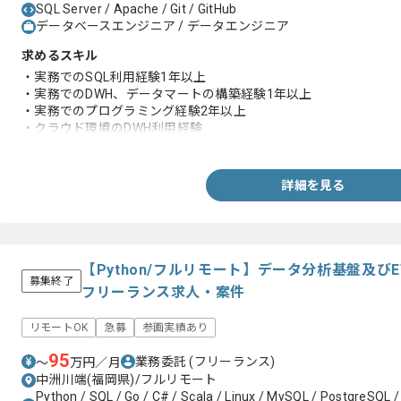
SQL Server / Apache / Git / GitHub
データベースエンジニア / データエンジニア
求めるスキル
・実務でのSQL利用経験1年以上
・実務でのDWH、データマートの構築経験1年以上
・実務でのプログラミング経験2年以上
・クラウド環境のDWH利用経験
・Apache Sparkの利用経験
・Git、Githubの利用経験
・JIRAやbacklog等のチケット管理での開発経験
詳細を見る
【Python/フルリモート】データ分析基盤及び
募集終了
フリーランス求人・案件
リモートOK
急募
参画実績あり
95
業務委託
(フリーランス)
〜
万円／月
中洲川端(福岡県)/フルリモート
Python / SQL / Go / C# / Scala / Linux / MySQL / PostgreSQL /