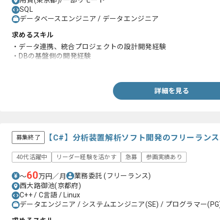
用賀(東京都)/一部リモート
SQL
データベースエンジニア / データエンジニア
求めるスキル
・データ連携、統合プロジェクトの設計開発経験
・DBの基盤側の開発経験
・ETLでのデータ連携の経験
詳細を見る
【C#】分析装置解析ソフト開発のフリーラン
募集終了
40代活躍中
リーダー経験を活かす
急募
参画実績あり
60
業務委託
(フリーランス)
〜
万円／月
西大路御池(京都府)
C++ / C言語 / Linux
データエンジニア / システムエンジニア(SE) / プログラマー(PG