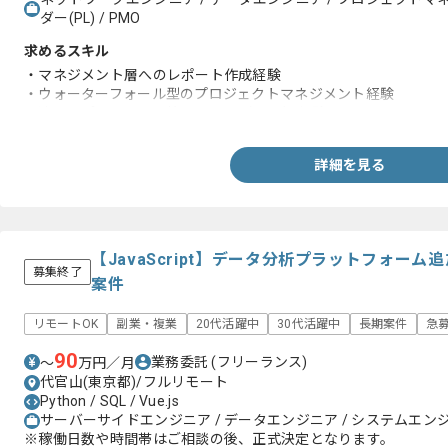
ダー(PL) / PMO
求めるスキル
・マネジメント層へのレポート作成経験
・ウォーターフォール型のプロジェクトマネジメント経験
・適したプロジェクト管理ツール（WBS）経験
詳細を見る
【JavaScript】データ分析プラットフォー
募集終了
案件
リモートOK
副業・複業
20代活躍中
30代活躍中
長期案件
急
90
業務委託
(フリーランス)
〜
万円／月
代官山(東京都)/フルリモート
Python / SQL / Vue.js
サーバーサイドエンジニア / データエンジニア / システムエンジニ
※稼働日数や時間帯はご相談の後、正式決定となります。