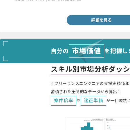
‐一般的なSQL開発経験
詳細を見る
市場価値
自分の
を把握し
スキル別市場分析ダッ
ITフリーランスエンジニアの支援実績15年
蓄積された圧倒的なデータから算出！
案件倍率
適正単価
や
が一目瞭然