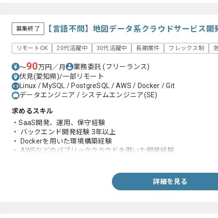
【言語不問】地図データ系クラウドサービス開
募集終了
リモートOK
20代活躍中
30代活躍中
長期案件
フレックス制
90
業務委託
(フリーランス)
〜
万円／月
伏見(愛知県)/一部リモート
Linux / MySQL / PostgreSQL / AWS / Docker / Git
データエンジニア / システムエンジニア(SE)
求めるスキル
・SaaS開発、運用、保守経験
・ バックエンド開発経験 3年以上
・ Dockerを用いた環境構築経験
・ AWSなどのパブリッククラウドを用いた開発経験
・ Gitを用いたチーム開発の経験
詳細を見る