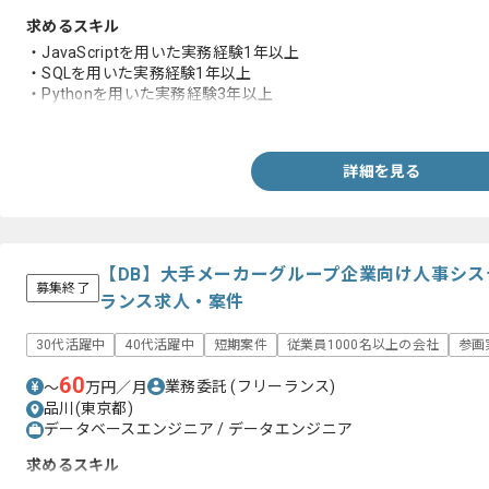
求めるスキル
・JavaScriptを用いた実務経験1年以上
・SQLを用いた実務経験1年以上
・Pythonを用いた実務経験3年以上
・PMの経験
詳細を見る
【DB】大手メーカーグループ企業向け人事シ
募集終了
ランス求人・案件
30代活躍中
40代活躍中
短期案件
従業員1000名以上の会社
参画
60
業務委託
(フリーランス)
〜
万円／月
品川(東京都)
データベースエンジニア / データエンジニア
求めるスキル