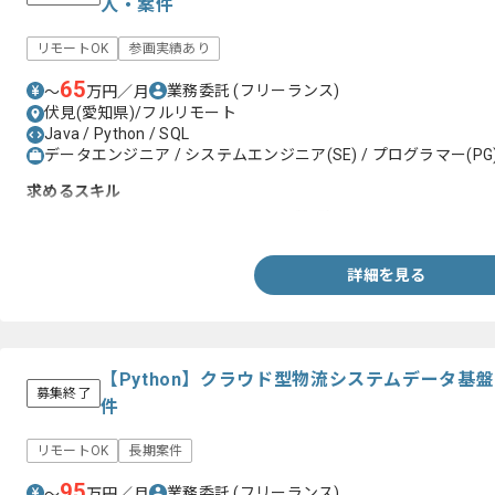
人・案件
リモートOK
参画実績あり
65
業務委託
(フリーランス)
〜
万円／月
伏見(愛知県)/フルリモート
Java / Python / SQL
データエンジニア / システムエンジニア(SE) / プログラマー(PG
求めるスキル
・Python、Java、SQLを用いた開発ご経験
詳細を見る
【Python】クラウド型物流システムデータ基
募集終了
件
リモートOK
長期案件
95
業務委託
(フリーランス)
〜
万円／月