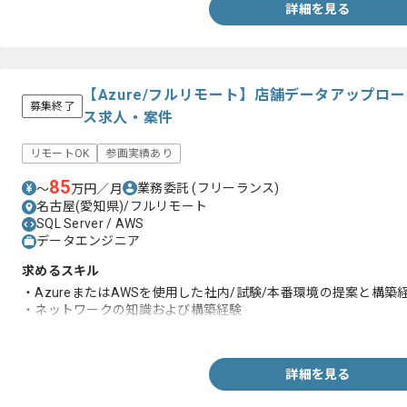
詳細を見る
【Azure/フルリモート】店舗データアップロ
募集終了
ス求人・案件
リモートOK
参画実績あり
85
業務委託
(フリーランス)
〜
万円／月
名古屋(愛知県)/フルリモート
SQL Server / AWS
データエンジニア
求めるスキル
・AzureまたはAWSを使用した社内/試験/本番環境の提案と構築
・ネットワークの知識および構築経験
・データベース運用設計経験
詳細を見る