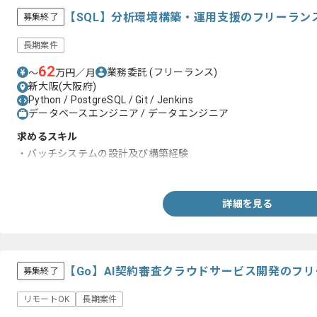
【SQL】分析環境構築・運用支援のフリーラン
募集終了
長期案件
62
業務委託
(フリーランス)
〜
万円／月
新大阪(大阪府)
Python / PostgreSQL / Git / Jenkins
データベースエンジニア / データエンジニア
求めるスキル
・バッチシステムの設計及び構築経験
・SQLを用いた開発経験
詳細を見る
【Go】AI契約審査クラウドサービス開発のフ
募集終了
リモートOK
長期案件