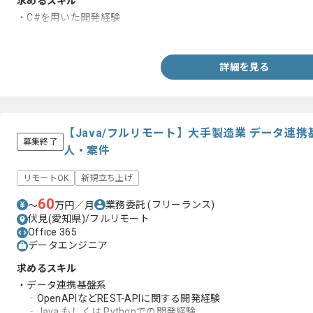
求めるスキル
・C#を用いた開発経験
・WPFを用いた開発経験
詳細を見る
【Java/フルリモート】大手製造業 データ連
募集終了
人・案件
リモートOK
新規立ち上げ
60
業務委託
(フリーランス)
〜
万円／月
伏見(愛知県)/フルリモート
Office 365
データエンジニア
求めるスキル
・データ連携基盤系
‐OpenAPIなどREST-APIに関する開発経験
‐Java もしくは Pythonでの開発経験