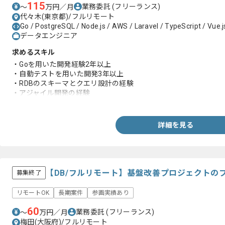
115
業務委託
(フリーランス)
〜
万円／月
代々木(東京都)/フルリモート
Go / PostgreSQL / Node.js / AWS / Laravel / TypeScript / Vue.j
データエンジニア
求めるスキル
・Goを用いた開発経験2年以上
・自動テストを用いた開発3年以上
・RDBのスキーマとクエリ設計の経験
・アジャイル開発の経験
・AWSやGCPなどを用いた実務経験
詳細を見る
【DB/フルリモート】基盤改善プロジェクトの
募集終了
リモートOK
長期案件
参画実績あり
60
業務委託
(フリーランス)
〜
万円／月
梅田(大阪府)/フルリモート