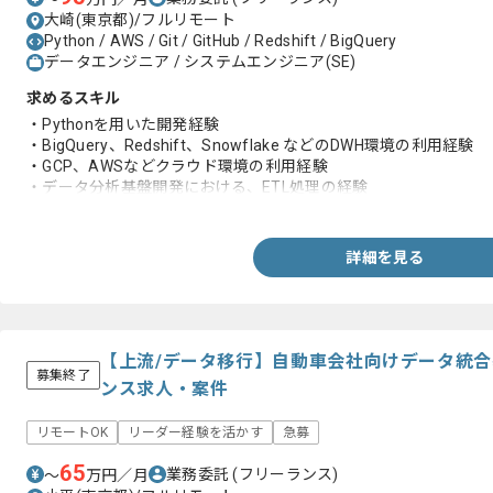
大崎(東京都)/フルリモート
Python / AWS / Git / GitHub / Redshift / BigQuery
データエンジニア / システムエンジニア(SE)
求めるスキル
・Pythonを用いた開発経験
・BigQuery、Redshift、Snowflake などのDWH環境の利用経験
・GCP、AWSなどクラウド環境の利用経験
・データ分析基盤開発における、ETL処理の経験
・SQLの利用経験
詳細を見る
【上流/データ移行】自動車会社向けデータ統
募集終了
ンス求人・案件
リモートOK
リーダー経験を活かす
急募
65
業務委託
(フリーランス)
〜
万円／月