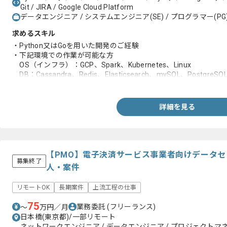
Git / JIRA / Google Cloud Platform
データエンジニア / システムエンジニア(SE) / プログラマー(PG
求めるスキル
・Python又はGoを用いた開発のご経験
・下記環境での作業が可能な方
OS（インフラ）：GCP、Spark、Kubernetes、Linux
DB：Cassandra、Redis、Elasticsearch、mySQL、PostgreSQ
ツール：JIRA、Git、Slack
詳細を見る
【PMO】電子決済サービス事業者向けデータ
募集終了
人・案件
リモートOK
長期案件
上流工程の仕事
75
業務委託
(フリーランス)
〜
万円／月
日本橋(東京都)/一部リモート
ネットワークエンジニア / データエンジニア / プロジェクトマネ