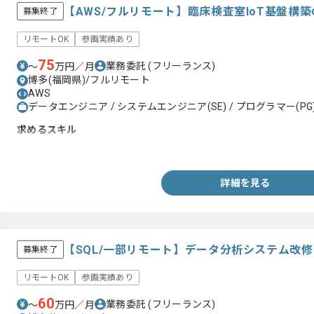
【AWS/フルリモート】臨床検査室IoT基盤構
募集終了
リモートOK
参画実績あり
75
業務委託
(フリーランス)
〜
万円／月
博多(福岡県)/フルリモート
AWS
データエンジニア / システムエンジニア(SE) / プログラマー(PG
求めるスキル
・AWS設計・構築のご経験
詳細を見る
【SQL/一部リモート】データ分析システム改
募集終了
リモートOK
参画実績あり
60
業務委託
(フリーランス)
〜
万円／月