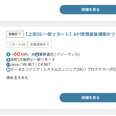
詳細を見る
【上流SE/一部リモート】API管理基盤構築の
募集終了
リモートOK
参画実績あり
60
業務委託
(フリーランス)
〜
万円／月
本町(大阪府)/一部リモート
Java / VB.NET / C#.NET
データエンジニア / システムエンジニア(SE) / プログラマー(PG
求めるスキル
・Web系システムの開発経験(要件定義、基本設計)
詳細を見る