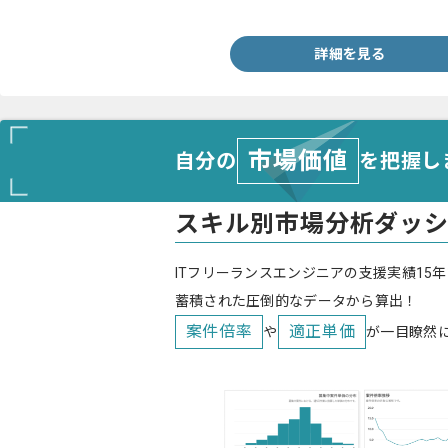
・大規模システムにおけるデータ移行の経験3案件以上
詳細を見る
市場価値
自分の
を把握し
スキル別市場分析ダッ
ITフリーランスエンジニアの支援実績15年
蓄積された圧倒的なデータから算出！
案件倍率
適正単価
や
が一目瞭然