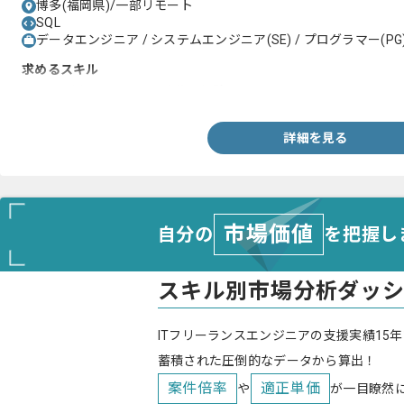
博多(福岡県)/一部リモート
SQL
データエンジニア / システムエンジニア(SE) / プログラマー(PG
求めるスキル
・SQLを用いたシステム改修の経験
詳細を見る
市場価値
自分の
を把握し
スキル別市場分析ダッ
ITフリーランスエンジニアの支援実績15年
蓄積された圧倒的なデータから算出！
案件倍率
適正単価
や
が一目瞭然