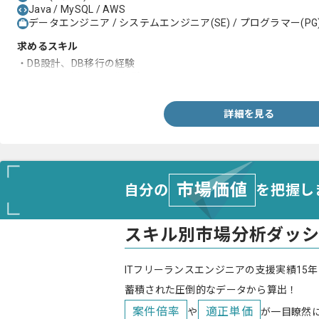
Java / MySQL / AWS
データエンジニア / システムエンジニア(SE) / プログラマー(PG
求めるスキル
・DB設計、DB移行の経験
・MySQLを用いた開発経験
詳細を見る
市場価値
自分の
を把握し
スキル別市場分析ダッ
ITフリーランスエンジニアの支援実績15年
蓄積された圧倒的なデータから算出！
案件倍率
適正単価
や
が一目瞭然