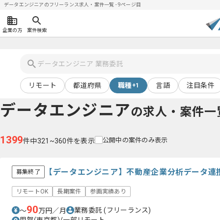
データエンジニアのフリーランス求人・案件一覧 - 9ページ目
企業の方
案件検索
リモート
都道府県
職種
言語
注目条件
+1
データエンジニア
の求人・案件一
1399
公開中の案件のみ表示
件中321~360件を表示
【データエンジニア】不動産企業分析データ連
募集終了
リモートOK
長期案件
参画実績あり
90
業務委託
(フリーランス)
〜
万円／月