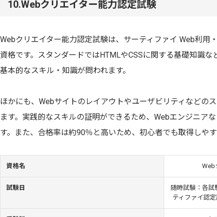
10.Webクリエイター能力認定試験
Webクリエイター能力認定試験は、サーティファイ Web利
資格です。スタンダードではHTMLやCSSに関する基礎知識な
基本的なスキル・知識が問われます。
ほかにも、Webサイトのレイアウトやユーザビリティなどの
ます。実践的なスキルの証明ができるため、Webエンジニアな
す。また、合格率は約90％と高いため、初心者でも取得しや
資格名
We
試験日
随時試験：各試
ティファイ認定