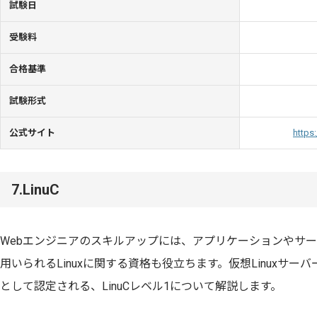
試験日
受験料
合格基準
試験形式
公式サイト
https
7.LinuC
Webエンジニアのスキルアップには、アプリケーションやサー
用いられるLinuxに関する資格も役立ちます。仮想Linuxサ
として認定される、LinuCレベル1について解説します。