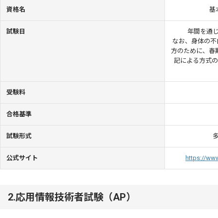
資格名
基
試験日
年間を通
なお、身体の不
方のために、春期
記による方式の
受験料
合格基準
試験形式
公式サイト
https://www
2.応用情報技術者試験（AP）