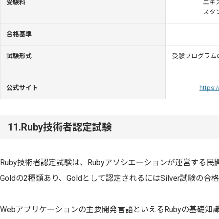
受験料
エキス
スタン
合格基準
試験形式
受験プログラム
公式サイト
https:
11.Ruby技術者認定試験
Ruby技術者認定試験は、Rubyアソシエーションが運営する民間
Goldの2種類あり、Goldとして認定されるにはSilver試験の
Webアプリケーションの主要開発言語といえるRubyの基礎