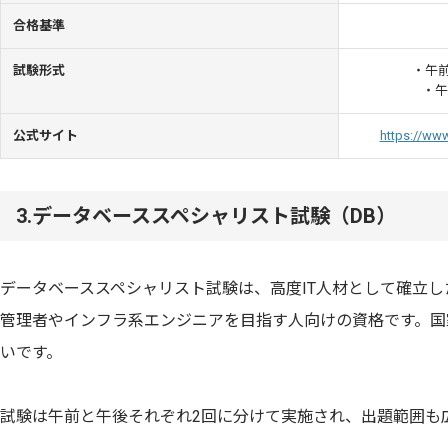
合格基準
試験形式
・午前
・午
公式サイト
https://www
3.データベーススペシャリスト試験（DB）
データベーススペシャリスト試験は、高度IT人材として確立
管理者やインフラ系エンジニアを目指す人向けの資格です。国
いです。
試験は午前と午後それぞれ2回に分けて実施され、出題範囲も