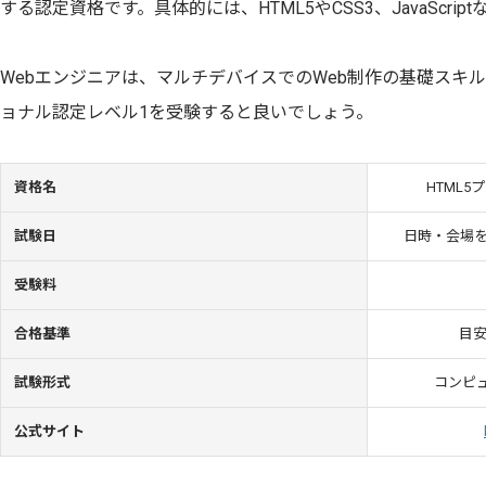
する認定資格です。具体的には、HTML5やCSS3、JavaScri
Webエンジニアは、マルチデバイスでのWeb制作の基礎スキル
ョナル認定レベル1を受験すると良いでしょう。
資格名
HTML
試験日
日時・会場
受験料
合格基準
目安
試験形式
コンピュ
公式サイト