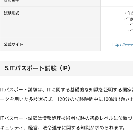
試験形式
・午前
・午前
・午
・午
公式サイト
https://www
5.ITパスポート試験（IP）
ITパスポート試験は、ITに関する基礎的な知識を証明する国
ータを用いた多肢選択式。120分の試験時間中に100問出題さ
ITパスポート試験は情報処理技術者試験の初級レベルに位置
キュリティ、経営、法令遵守に関する知識が求められます。