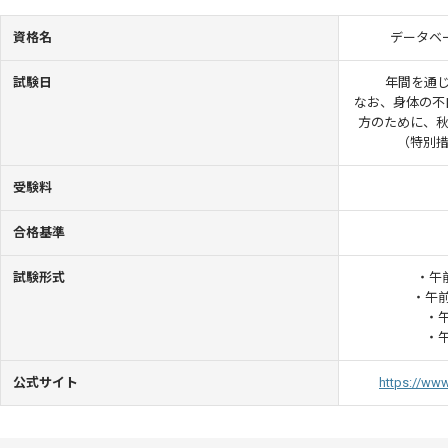
資格名
データベ
試験日
年間を通
なお、身体の不
方のために、秋
（特別措
受験料
合格基準
試験形式
・午前
・午前
・午
・午
公式サイト
https://www