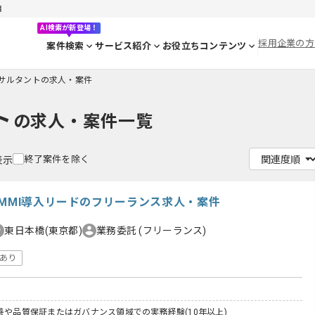
目
AI検索が新登場！
採用企業の方
案件検索
サービス紹介
お役立ちコンテンツ
ンサルタントの求人・案件
ト
の求人・案件一覧
終了案件を除く
表示
CMMI導入リードのフリーランス求人・案件
東日本橋(東京都)
業務委託
(フリーランス)
あり
善や品質保証またはガバナンス領域での実務経験(10年以上)