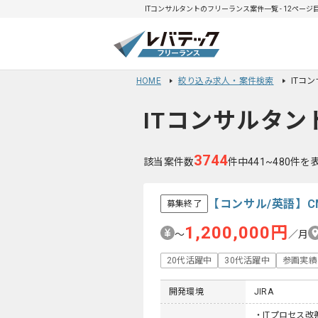
ITコンサルタントのフリーランス案件一覧 - 12ページ
HOME
絞り込み求人・案件検索
ITコ
ITコンサルタン
3744
該当案件数
件中441~480件を
【コンサル/英語】
募集終了
1,200,000円
〜
／月
20代活躍中
30代活躍中
参画実績
開発環境
JIRA
・ITプロセス改