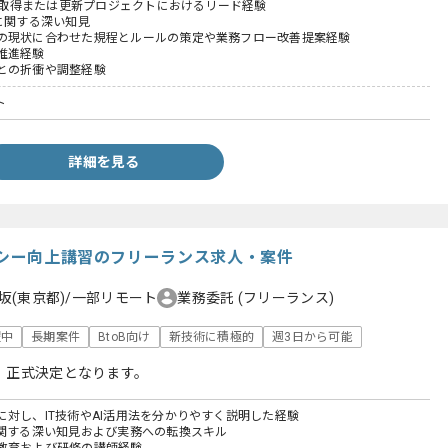
新規取得または更新プロジェクトにおけるリード経験
01に関する深い知見
の現状に合わせた規程とルールの策定や業務フロー改善提案経験
推進経験
との折衝や調整経験
ト
詳細を見る
ラシー向上講習のフリーランス求人・案件
坂(東京都)/一部リモート
業務委託
(フリーランス)
躍中
長期案件
BtoB向け
新技術に積極的
週3日から可能
、正式決定となります。
に対し、IT技術やAI活用法を分かりやすく説明した経験
に関する深い知見および実務への転換スキル