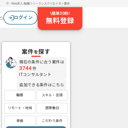
IT・Web求人/転職
フリーランスクリエイター案件
\
簡単30秒
/
ログイン
へ
無料登録
案件
探す
を
現在の条件に合う案件は
3744
件
ITコンサルタント
追加できる条件はこちら
職種
スキル・言語
リモート・地域
週稼働日
単価
こだわり条件