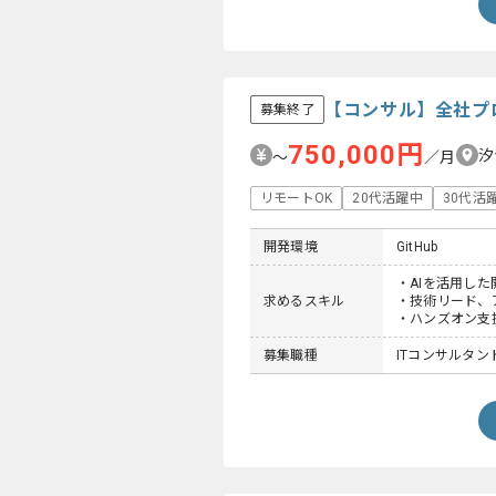
【コンサル】全社プ
募集終了
750,000円
汐
〜
／月
リモートOK
20代活躍中
30代活
開発環境
GitHub
・AIを活用し
求めるスキル
・技術リード、
・ハンズオン支
募集職種
ITコンサルタン