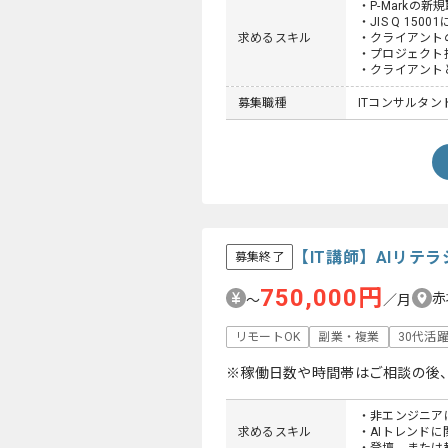
・P-Markの
・JIS Q 150
求めるスキル
・クライアント
・プロジェクト
・クライアント
募集職種
ITコンサルタン
【IT講師】AIリテ
募集終了
750,000円
赤
〜
／月
リモートOK
副業・複業
30代活
※稼働日数や時間帯はご相談の後
・非エンジニア
求めるスキル
・AIトレンド