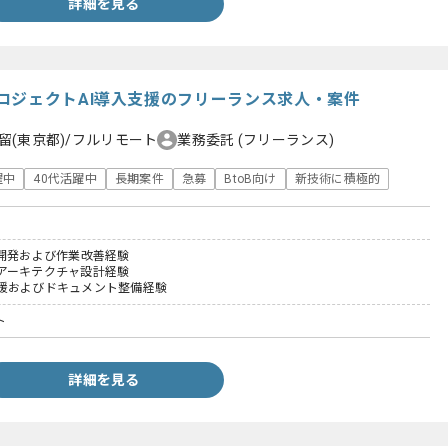
詳細を見る
ロジェクトAI導入支援のフリーランス求人・案件
留(東京都)/フルリモート
業務委託
(フリーランス)
躍中
40代活躍中
長期案件
急募
BtoB向け
新技術に積極的
た開発および作業改善経験
アーキテクチャ設計経験
援およびドキュメント整備経験
ト
詳細を見る