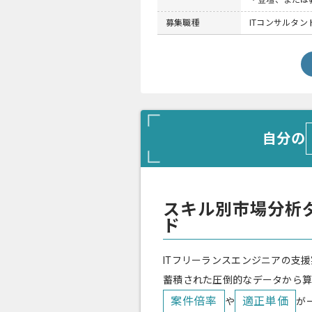
・登壇、または
募集職種
ITコンサルタン
自分の
スキル別市場分析
ド
ITフリーランスエンジニアの支援
蓄積された圧倒的なデータから
案件倍率
適正単価
や
が