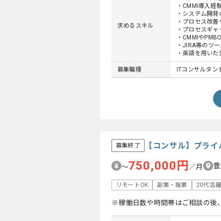
・CMMI導入経験
・システム開発
・プロセス改善
求めるスキル
・プロセスギャ
・CMMIやPM
・JIRA等のツ
・英語を用いた
募集職種
ITコンサルタン
【コンサル】プライ
募集終了
750,000円
豊
〜
／月
リモートOK
副業・複業
20代活
※稼働日数や時間帯はご相談の後