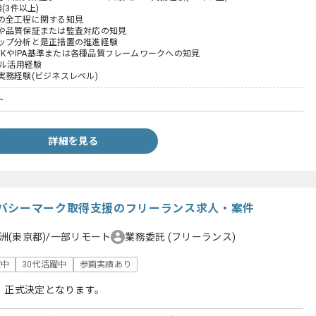
(3件以上)
の全工程に関する知見
や品質保証または監査対応の知見
ップ分析と是正措置の推進経験
BOKやIPA基準または各種品質フレームワークへの知見
ール活用経験
実務経験(ビジネスレベル)
ト
詳細を見る
バシーマーク取得支援のフリーランス求人・案件
洲(東京都)/一部リモート
業務委託
(フリーランス)
躍中
30代活躍中
参画実績あり
、正式決定となります。