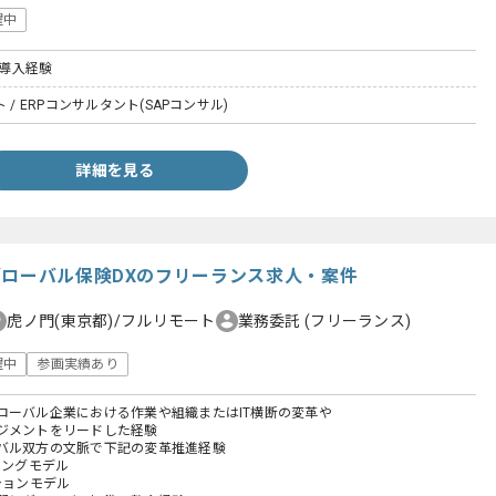
躍中
発導入経験
 / ERPコンサルタント(SAPコンサル)
詳細を見る
グローバル保険DXのフリーランス求人・案件
虎ノ門(東京都)/フルリモート
業務委託
(フリーランス)
躍中
参画実績あり
ローバル企業における作業や組織またはIT横断の変革や
ジメントをリードした経験
バル双方の文脈で下記の変革推進経験
ィングモデル
ションモデル