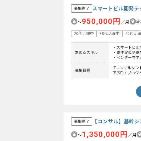
スマートビル開発テ
募集終了
950,000円
赤
〜
／月
20代活躍中
30代活躍中
40代活
・スマートビル
求めるスキル
・要件定義や基
・ベンダーマネ
ITコンサルタント
募集職種
ア(SE) / プ
【コンサル】基幹シ
募集終了
1,350,000円
〜
／月