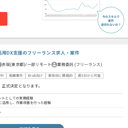
I活用DX支援のフリーランス求人・案件
赤坂(東京都)/一部リモート
業務委託
(フリーランス)
躍中
長期案件
BtoB向け
新技術に積極的
週3日から可能
、正式決定となります。
タントとしての実務経験
務に活用し、作業改善を行った経験
ト