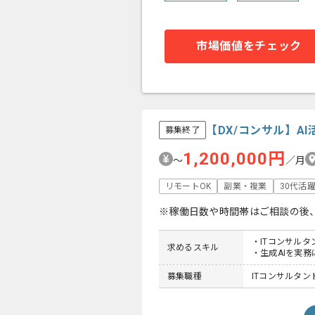
市場価値をチェック
【DX/コンサル】A
募集終了
1,200,000円
〜
／月
リモートOK
副業・複業
30代活
※稼働日数や時間帯はご相談の後
・ITコンサル
求めるスキル
・生成AIを実
募集職種
ITコンサルタン