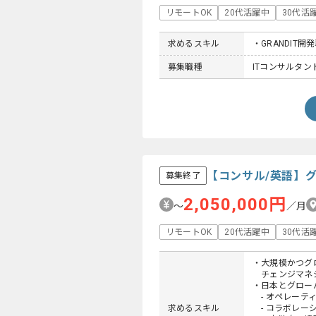
リモートOK
20代活躍中
30代活
求めるスキル
・GRANDIT開
募集職種
ITコンサルタント
【コンサル/英語】
募集終了
2,050,000円
〜
／月
リモートOK
20代活躍中
30代活
・大規模かつグ
チェンジマネ
・日本とグロー
- オペレーテ
求めるスキル
- コラボレー