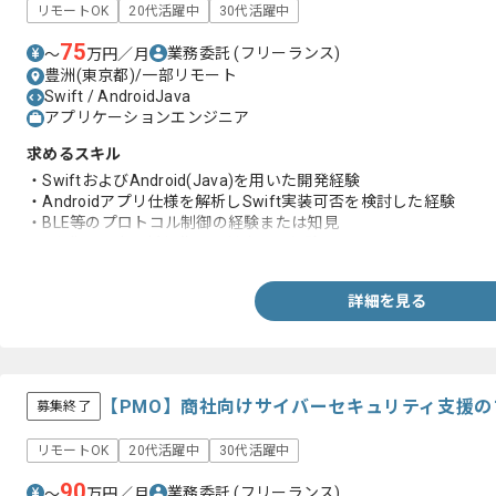
リモートOK
20代活躍中
30代活躍中
75
業務委託
(フリーランス)
〜
万円／月
豊洲(東京都)/一部リモート
Swift / AndroidJava
アプリケーションエンジニア
求めるスキル
・SwiftおよびAndroid(Java)を用いた開発経験
・Androidアプリ仕様を解析しSwift実装可否を検討した経験
・BLE等のプロトコル制御の経験または知見
・1人称で調査分析報告まで対応した経験
詳細を見る
【PMO】商社向けサイバーセキュリティ支援
募集終了
リモートOK
20代活躍中
30代活躍中
90
業務委託
(フリーランス)
〜
万円／月