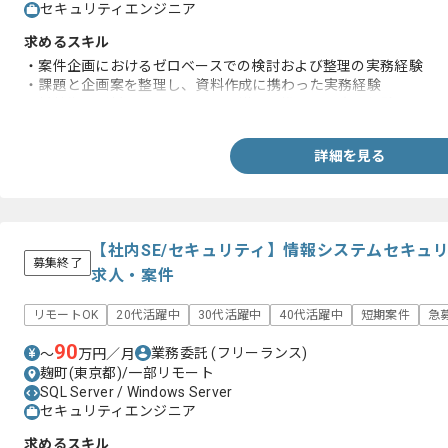
セキュリティエンジニア
求めるスキル
・案件企画におけるゼロベースでの検討および整理の実務経験
・課題と企画案を整理し、資料作成に携わった実務経験
・新技術及び新ソリューションの導入に携わった実務経験
詳細を見る
【社内SE/セキュリティ】情報システムセキュ
募集終了
求人・案件
リモートOK
20代活躍中
30代活躍中
40代活躍中
短期案件
急
90
業務委託
(フリーランス)
〜
万円／月
麹町(東京都)/一部リモート
SQL Server / Windows Server
セキュリティエンジニア
求めるスキル