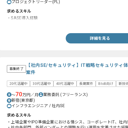
プロジェクトリーダー(PL)
求めるスキル
・SASE導入経験
・リーダー経験
詳細を見る
【社内SE/セキュリティ】IT戦略セキュリティ
募集終了
案件
20代活躍中
30代活躍中
40代活躍中
長期案件
BtoB向け
新技
70
業務委託
(フリーランス)
〜
万円／月
新宿(東京都)
インフラエンジニア / 社内SE
求めるスキル
・上場企業やIPO準備企業における情シス、コーポレートIT、社内S
・社内各部門、外部ベンダーとの調整を行い運用を定着させた経