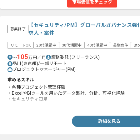
市場価値をチェック
【セキュリティ/PM】グローバルガバナンス強
募集終了
求人・案件
リモートOK
20代活躍中
30代活躍中
40代活躍中
長期案件
Bt
105
業務委託
(フリーランス)
〜
万円／月
品川(東京都)/一部リモート
プロジェクトマネージャー(PM)
求めるスキル
・各種プロジェクト管理経験
・ExcelやBIツールを用いたデータ集計、分析、可視化経験
・セキュリティ知見
・英語を用いた実務経験
詳細を見る