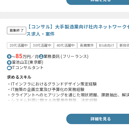
【コンサル】大手製造業向け社内ネットワーク
募集終了
ス求人・案件
20代活躍中
30代活躍中
40代活躍中
長期案件
BtoB向け
新技
85
業務委託
(フリーランス)
〜
万円／月
溜池山王(東京都)
ITコンサルタント
求めるスキル
・ITインフラにおけるグランドデザイン策定経験
・IT施策の企画立案及び予算化の実務経験
・クライアントへのヒアリングを通じた現状把握、課題抽出、解
・システム利用に関する作業要件整理、決定経験
・ネットワーク、クラウド、認証基盤、デバイス、セキュリティ対
・経営層向けた資料作成経験
詳細を見る