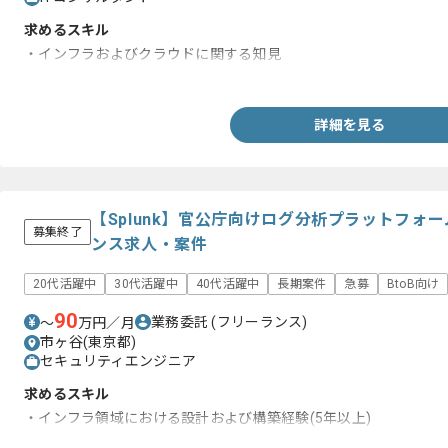
求めるスキル
・インフラおよびクラウドに関する知見
・プロジェクト進捗管理のご経験
詳細を見る
【Splunk】官公庁向けログ分析プラットフォ
募集終了
ンス求人・案件
20代活躍中
30代活躍中
40代活躍中
長期案件
急募
BtoB向け
90
業務委託
(フリーランス)
〜
万円／月
市ヶ谷(東京都)
セキュリティエンジニア
求めるスキル
・インフラ領域における設計および構築経験(5年以上)
・数名以上のチームにおいてリーダーとして責任を持って推進し