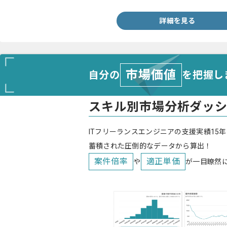
詳細を見る
市場価値
自分の
を把握し
スキル別市場分析ダッ
ITフリーランスエンジニアの支援実績15年
蓄積された圧倒的なデータから算出！
案件倍率
適正単価
や
が一目瞭然