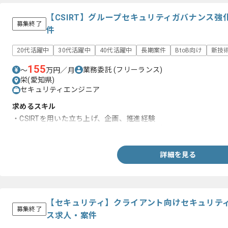
【CSIRT】グループセキュリティガバナンス
募集終了
件
20代活躍中
30代活躍中
40代活躍中
長期案件
BtoB向け
新技
155
業務委託
(フリーランス)
〜
万円／月
栄(愛知県)
セキュリティエンジニア
求めるスキル
・CSIRTを用いた立ち上げ、企画、推進経験
・グループ会社セキュリティガバナンスの経験
詳細を見る
【セキュリティ】クライアント向けセキュリテ
募集終了
ス求人・案件