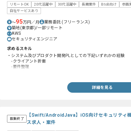
リモートOK
20代活躍中
30代活躍中
長期案件
BtoB向け
参画
自社サービスあり
95
業務委託
(フリーランス)
〜
万円／月
築地(東京都)/一部リモート
AWS
セキュリティエンジニア
求めるスキル
・システム及びプロダクト開発PLとしての下記いずれかの経験
-クライアント折衝
-要件整理
-進行管理
詳細を見る
【Swift/AndroidJava】iOS向けセキュ
募集終了
ス求人・案件