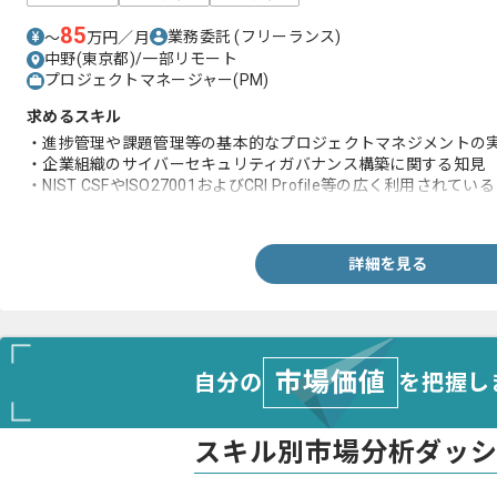
85
業務委託
(フリーランス)
〜
万円／月
中野(東京都)/一部リモート
プロジェクトマネージャー(PM)
求めるスキル
・進捗管理や課題管理等の基本的なプロジェクトマネジメントの
・企業組織のサイバーセキュリティガバナンス構築に関する知見
・NIST CSFやISO27001およびCRI Profile等の広く利用
ントや改善検討の知見
詳細を見る
市場価値
自分の
を把握し
スキル別市場分析ダッ