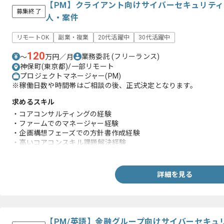
【PM】クライアント向けサイバーセキュリテ
募集終了
人・案件
リモートOK
副業・複業
20代活躍中
30代活躍中
120
業務委託
(フリーランス)
〜
万円／月
神保町(東京都)/一部リモート
プロジェクトマネージャー(PM)
※稼働日数や時間帯はご相談の後、正式決定となります。
求めるスキル
・コアコンサルティングの経験
・ファームでのマネージャー経験
・企画構想フェーズでの方針書作成経験
・高いコアコンスキル課題解決経験
・チームマネジメントの経験
詳細を見る
【PM/英語】金融グループ向けサイバーセキュ