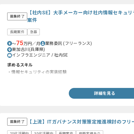
【社内SE】大手メーカー向け社内情報セキュ
募集終了
案件
長期案件
急募
75
業務委託
(フリーランス)
〜
万円／月
東加古川(兵庫県)
インフラエンジニア / 社内SE
求めるスキル
・情報セキュリティの実装経験
・社内インフラにおいてセキュリティを意識した構築運用経験
詳細を見る
【上流】ITガバナンス対策策定推進検討のフリ
募集終了
20代活躍中
30代活躍中
長期案件
参画実績あり