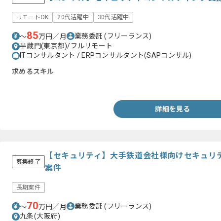
リモートOK
20代活躍中
30代活躍中
85
業務委託
(フリーランス)
〜
万円／月
半蔵門(東京都)/フルリモート
ITコンサルタント / ERPコンサルタント(SAPコンサル)
求めるスキル
・セキュリティ関連の経験(5年以上)
詳細を見る
【セキュリティ】大手鉄道会社様向けセキュリ
募集終了
案件
長期案件
70
業務委託
(フリーランス)
〜
万円／月
九条(大阪府)