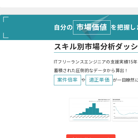
市場価値
自分の
を把握し
スキル別市場分析ダッ
ITフリーランスエンジニアの支援実績15年
蓄積された圧倒的なデータから算出！
案件倍率
適正単価
や
が一目瞭然