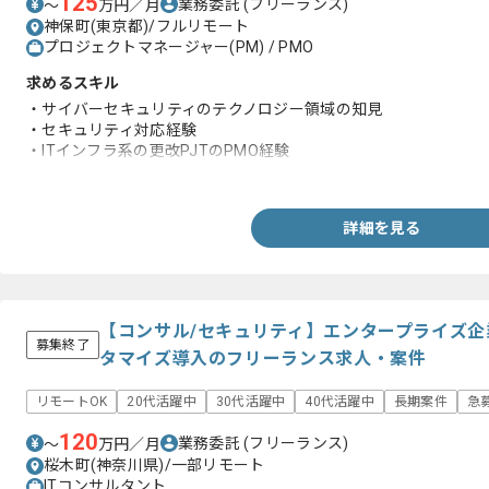
125
業務委託
(フリーランス)
〜
万円／月
神保町(東京都)/フルリモート
プロジェクトマネージャー(PM) / PMO
求めるスキル
・サイバーセキュリティのテクノロジー領域の知見
・セキュリティ対応経験
・ITインフラ系の更改PJTのPMO経験
・ステークホルダ調整経験
詳細を見る
【コンサル/セキュリティ】エンタープライズ
募集終了
タマイズ導入のフリーランス求人・案件
リモートOK
20代活躍中
30代活躍中
40代活躍中
長期案件
急
120
業務委託
(フリーランス)
〜
万円／月
桜木町(神奈川県)/一部リモート
ITコンサルタント