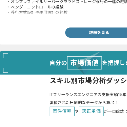
・オンプレファイルサーバ→クラウドストレージ移行の一連の経験
・ベンダーコントロールの経験
・移行方式設計や運用設計の経験
・BOXへの移行経験
詳細を見る
市場価値
自分の
を把握し
スキル別市場分析ダッ
ITフリーランスエンジニアの支援実績15年
蓄積された圧倒的なデータから算出！
案件倍率
適正単価
や
が一目瞭然