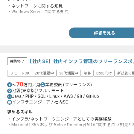
・ネットワークに関する知見
・Windows Serverに関する知見
・セキュリティに関する知見
詳細を見る
【社内SE】社内インフラ管理のフリーランス求
募集終了
リモートOK
20代活躍中
30代活躍中
急募
BtoB向け
新技術に
70
業務委託
(フリーランス)
〜
万円／月
池袋(東京都)/フルリモート
Java / PHP / SQL / Linux / AWS / Git / GitHub
インフラエンジニア / 社内SE
求めるスキル
・インフラ/ネットワークエンジニアとしての実務経験
・Microsoft 365 および Active Directory(AD)に関する
・指示を待つだけでなく、自ら課題を見つけ自発的に動ける能力