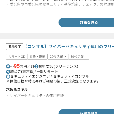
・委託先や再委託先のセキュリティ基準策定、チェック、契約運
・SaaSの導入、運用、管理者設定の実務経験
詳細を見る
【コンサル】サイバーセキュリティ運用のフリ
募集終了
リモートOK
副業・複業
20代活躍中
30代活躍中
95
業務委託
(フリーランス)
〜
万円／月
勝どき(東京都)/一部リモート
セキュリティエンジニア / セキュリティコンサル
※稼働日数や時間帯はご相談の後、正式決定となります。
求めるスキル
・サイバーセキュリティの運用経験
・CSIRTの経験
詳細を見る