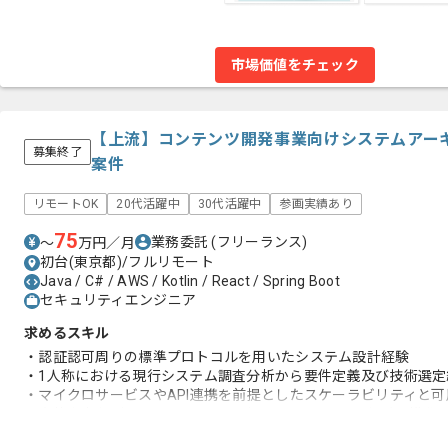
市場価値をチェック
【上流】コンテンツ開発事業向けシステムアー
募集終了
案件
リモートOK
20代活躍中
30代活躍中
参画実績あり
75
業務委託
(フリーランス)
〜
万円／月
初台(東京都)/フルリモート
Java / C# / AWS / Kotlin / React / Spring Boot
セキュリティエンジニア
求めるスキル
・認証認可周りの標準プロトコルを用いたシステム設計経験
・1人称における現行システム調査分析から要件定義及び技術選定
・マイクロサービスやAPI連携を前提としたスケーラビリティと
・案件内容などをクライアントとディスカッションしながら推進