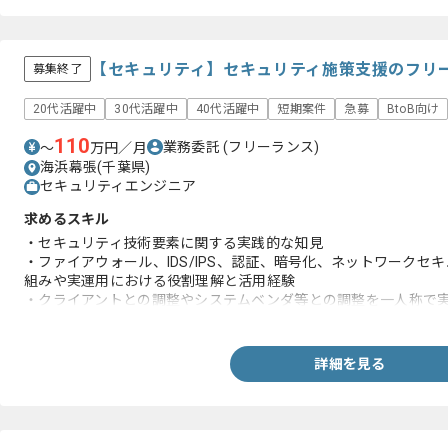
【セキュリティ】セキュリティ施策支援のフリ
募集終了
20代活躍中
30代活躍中
40代活躍中
短期案件
急募
BtoB向け
110
業務委託
(フリーランス)
〜
万円／月
海浜幕張(千葉県)
セキュリティエンジニア
求めるスキル
・セキュリティ技術要素に関する実践的な知見
・ファイアウォール、IDS/IPS、認証、暗号化、ネットワークセ
組みや実運用における役割理解と活用経験
・クライアントとの調整やシステムベンダ等との調整を一人称で
・提案書、報告書、打ち合わせ資料等を作成した経験
・セキュリティアセスメントに関する実務経験
・ISMS運用、セキュリティ運用の実務経験
詳細を見る