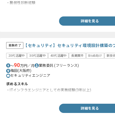
・脆弱性診断経験
・セキュリティに関する知見が少ない方への教育や説明の経験
詳細を見る
【セキュリティ】セキュリティ環境設計構築の
募集終了
20代活躍中
30代活躍中
40代活躍中
長期案件
BtoB向け
新技
90
業務委託
(フリーランス)
〜
万円／月
梅田(大阪府)
セキュリティエンジニア
求めるスキル
・ITインフラエンジニアとしての実務経験(3年以上)
・セキュリティ設計、構築経験
詳細を見る