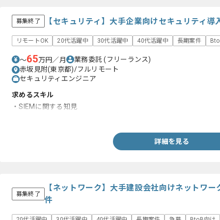
【セキュリティ】大手企業向けセキュリティ導
募集終了
リモートOK
20代活躍中
30代活躍中
40代活躍中
長期案件
Bt
65
業務委託
(フリーランス)
〜
万円／月
赤坂見附(東京都)/フルリモート
セキュリティエンジニア
求めるスキル
・SIEMに関する知見
・サイバーセキュリティに関する知見
詳細を見る
【ネットワーク】大手建設会社向けネットワー
募集終了
件
20代活躍中
30代活躍中
40代活躍中
長期案件
急募
BtoB向け