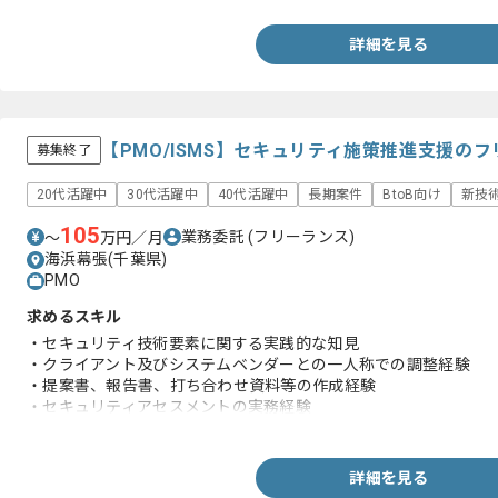
詳細を見る
【PMO/ISMS】セキュリティ施策推進支援の
募集終了
20代活躍中
30代活躍中
40代活躍中
長期案件
BtoB向け
新技
105
業務委託
(フリーランス)
〜
万円／月
海浜幕張(千葉県)
PMO
求めるスキル
・セキュリティ技術要素に関する実践的な知見
・クライアント及びシステムベンダーとの一人称での調整経験
・提案書、報告書、打ち合わせ資料等の作成経験
・セキュリティアセスメントの実務経験
・ISMS運用及びセキュリティ運用経験
詳細を見る