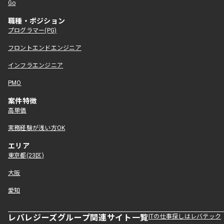
Go
職種・ポジション
プログラマー(PG)
フロントエンドエンジニア
インフラエンジニア
PMO
案件特徴
高単価
実務経験が浅い方OK
エリア
東京都(23区)
大阪
愛知
レバレジーズグループ関連サイト一覧
ITの仕事探しはレバテック