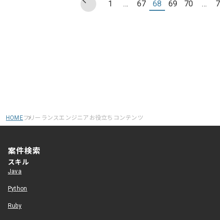
1
…
67
68
69
70
…
7
HOME
フリーランスエンジニアお役立ちコンテンツ
案件検索
スキル
Java
Python
Ruby