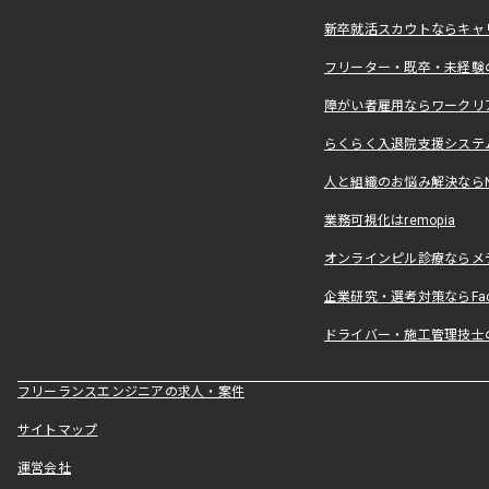
新卒就活スカウトならキャ
フリーター・既卒・未経験
障がい者雇用ならワークリ
らくらく入退院支援システ
人と組織のお悩み解決ならNALY
業務可視化はremopia
オンラインピル診療ならメ
企業研究・選考対策ならFact
ドライバー・施工管理技士
フリーランスエンジニアの求人・案件
サイトマップ
運営会社