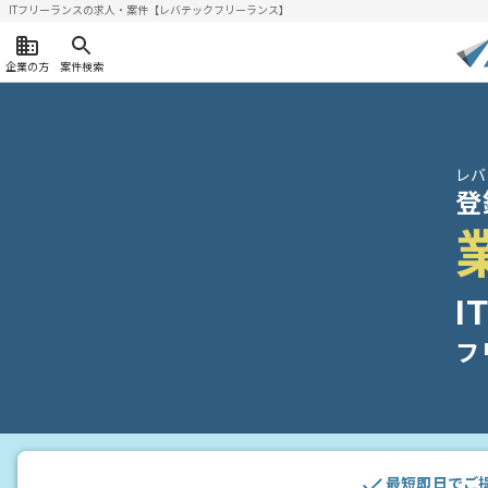
ITフリーランスの求人・案件【レバテックフリーランス】
企業の方
案件検索
レバ
登
I
フ
最短即日でご