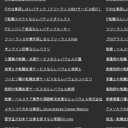
ITの仕事探しはレバテック（フリーランス向けサービス紹介）
ITの仕事探
IT転職スカウトならレバテックダイレクト
IT転職なら
ITエンジニア就活ならレバテックルーキー
フリーランス
フリーランスの案件探しならフリーランスHub
プログラミン
オンライン診療ならレバクリ
医療・ヘルス
介護職の転職・派遣サービスならレバウェル介護
看護師の転職
保育士の転職支援サービスならレバウェル保育士
医療技師の転
リハビリ職の転職支援サービスならレバウェルリハビリ
栄養士の転職
医師の転職支援サービスならレバウェル医師
薬剤師の転職
医療・ヘルスケア業界の課題解決支援ならレバウェル株式会社
医療看護介護の
メキシコでのお仕事探しはLeverages Career Mexico
アメリカでのお仕事
留学生が日本で仕事を探すなら帰国GO.com
就活・転職支