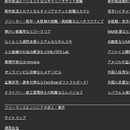
新卒就活エージェントならキャリアチケット就職
新卒就活無料
新卒就活スカウトならキャリアチケット就職スカウト
若手ハイキャ
フリーター・既卒・未経験の就職・再就職ならハタラクティブ
未経験・若手
障がい者雇用ならワークリア
M&A支援な
らくらく入退院支援システムならわんコネ
AI面接ならNAL
人と組織のお悩み解決ならNALYSYS Lab.
アジャイル開発なら
業務可視化はremopia
アメリカの生活
オンラインピル診療ならメデリピル
外国人採用ならLe
企業研究・選考対策ならFactBoard(ファクトボード)
外国人派遣なら
ドライバー・施工管理技士の転職ならレバジョブ
レバウェル保
フリーランスエンジニアの求人・案件
サイトマップ
運営会社