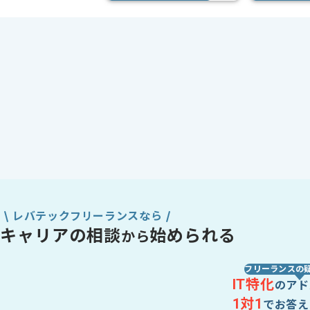
レバテックフリーランスなら
キャリアの相談
始められる
から
フリーランスの
IT特化
のアド
1対1
でお答え