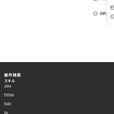
田町（東
案件検索
スキル
Java
Python
Ruby
Go