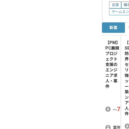
言語
職
ゲームエ
新着
【PM】
【
PC展開
S
プロジ
防
ェクト
界
支援
の
セ
エンジ
リ
ニア求
強
人・案
ッ
件
ー
築
ン
ア
700
人
〜
件
業務委託