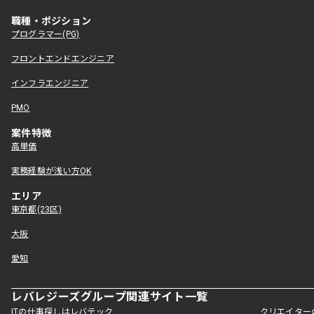
職種・ポジション
プログラマー(PG)
フロントエンドエンジニア
インフラエンジニア
PMO
案件特徴
高単価
実務経験が浅い方OK
エリア
東京都(23区)
大阪
愛知
レバレジーズグループ関連サイト一覧
ITの仕事探しはレバテック
クリエイター