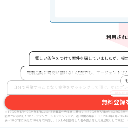
難しい条件をつけて案件を探していましたが、根
転職活動に時間が割けない状況でも、エージェントさ
自分で営業することなく案件をマッチングして頂け、更にクラ
最短即
無料登録
※1 2022年4月～2024年4月における新着案件発生数に基づく ※2 2023年7月時点 ※3 20
圏案件に参画したWeb・アプリケーションエンジニア、週5稼働の場合） ※5 2023年4月~2
満〜10=非常に満足の10段階で評価し、8以上の回答をした者の割合を利用満足度として算出） ※6