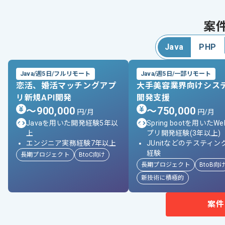
案
Java
PHP
Java/週5日/フルリモート
Java/週5日/一部リモート
恋活、婚活マッチングアプ
大手美容業界向けシス
リ新規API開発​
開発支援
〜900,000
〜750,000
円/月
円/月
Javaを用いた開発経験5年以
Spring bootを用いたW
上
プリ開発経験(3年以上)
エンジニア実務経験7年以上
JUnitなどのテスティン
経験
長期プロジェクト
BtoC向け
長期プロジェクト
BtoB向
新技術に積極的​
案件