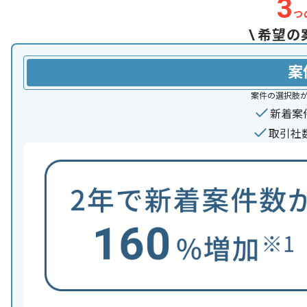
3
つ
\
希望の
案
案件の選択肢
新着案
取引社