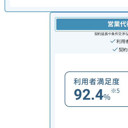
営業代
契約延長や条件交渉
利用
契約