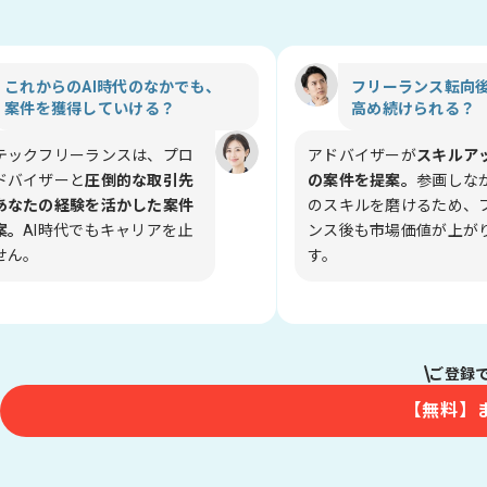
これからのAI時代のなかでも、

フリーランス転向後
案件を獲得していける？
高め続けられる？
テックフリーランスは、プロ
アドバイザーが
スキルア
ドバイザーと
圧倒的な取引先
の案件を提案。
参画しな
あなたの経験を活かした案件
のスキルを磨けるため、
案。
AI時代でもキャリアを止
ンス後も市場価値が上が
せん。
す。
ご登録
【無料】