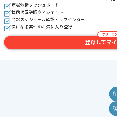
市場分析ダッシュボード
稼働状況確認ウィジェット​
商談スケジュール確認・リマインダー​
気になる案件のお気に入り登録​
フリーラ
登録してマ
0
0