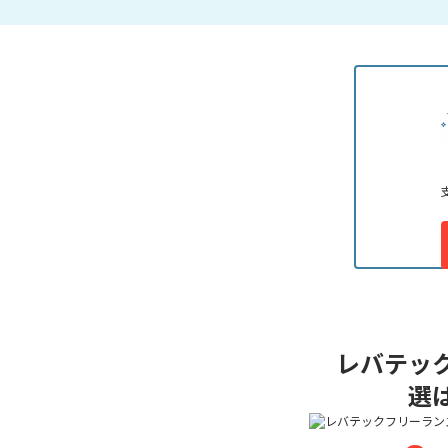
レバテック
選