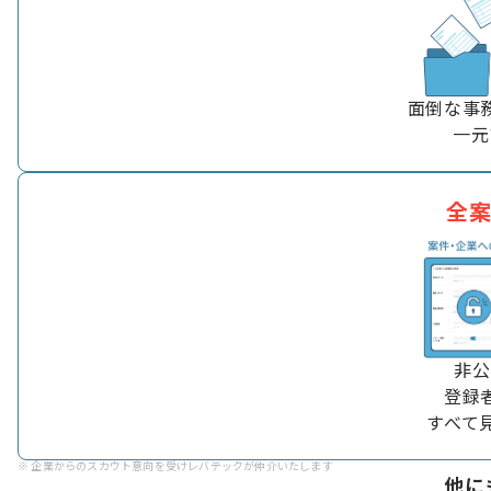
面倒な事
一元
全
非公
登録
すべて
※ 企業からのスカウト意向を受けレバテックが仲介いたします​​
他に