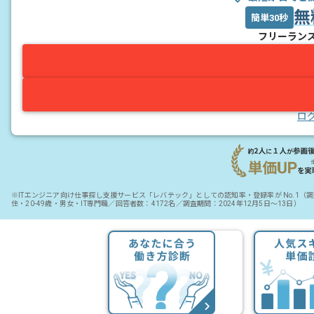
無
簡単30秒
フリーラン
ロ
※ITエンジニア向け仕事探し支援サービス「レバテック」としての認知率・登録率が No.1
住・20-49歳・男女・IT専門職／回答者数：4172名／調査期間：2024年12月5日～13日）