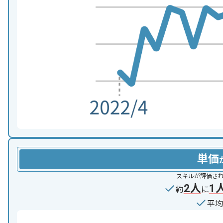
単価
スキルが評価さ
2人
1
約
に
平