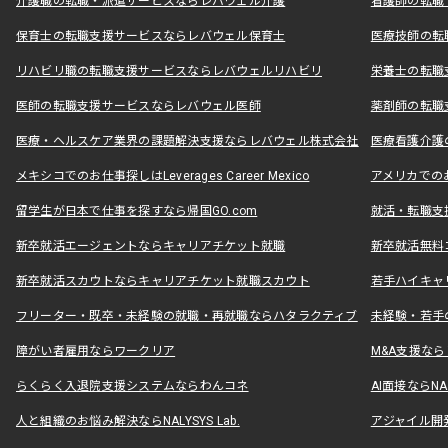
介護職の転職・派遣サービスならレバウェル介護
看護師の転職
保育士の転職支援サービスならレバウェル保育士
医療技師の転
リハビリ職の転職支援サービスならレバウェルリハビリ
栄養士の転職
医師の転職支援サービスならレバウェル医師
薬剤師の転職
医療・ヘルスケア業界の課題解決支援ならレバウェル株式会社
医療看護介護の
メキシコでのお仕事探しはLeverages Career Mexico
アメリカでのお仕事
留学生が日本で仕事を探すなら帰国GO.com
就活・転職支
新卒就活エージェントならキャリアチケット就職
新卒就活無料
新卒就活スカウトならキャリアチケット就職スカウト
若手ハイキャ
フリーター・既卒・未経験の就職・再就職ならハタラクティブ
未経験・若手
障がい者雇用ならワークリア
M&A支援な
らくらく入退院支援システムならわんコネ
AI面接ならNAL
人と組織のお悩み解決ならNALYSYS Lab.
アジャイル開発なら