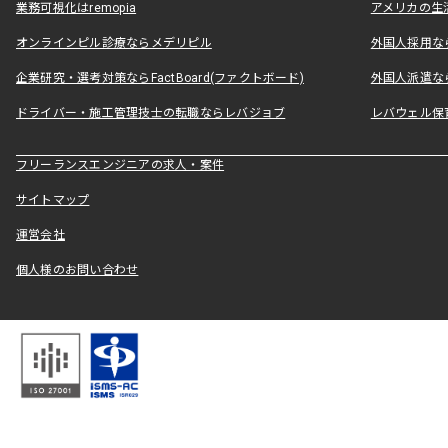
業務可視化はremopia
アメリカの生活
オンラインピル診療ならメデリピル
外国人採用ならLe
企業研究・選考対策ならFactBoard(ファクトボード)
外国人派遣なら
ドライバー・施工管理技士の転職ならレバジョブ
レバウェル保
フリーランスエンジニアの求人・案件
サイトマップ
運営会社
個人様のお問い合わせ