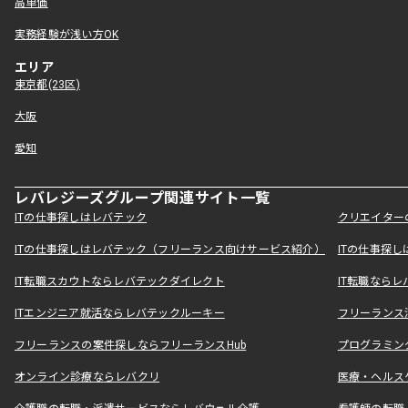
高単価
実務経験が浅い方OK
エリア
東京都(23区)
大阪
愛知
レバレジーズグループ関連サイト一覧
ITの仕事探しはレバテック
クリエイター
ITの仕事探しはレバテック（フリーランス向けサービス紹介）
ITの仕事探
IT転職スカウトならレバテックダイレクト
IT転職なら
ITエンジニア就活ならレバテックルーキー
フリーランス
フリーランスの案件探しならフリーランスHub
プログラミン
オンライン診療ならレバクリ
医療・ヘルス