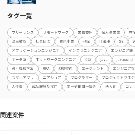
タグ一覧
フリーランス
リモートワーク
業務委託
個人事業主
在
源泉徴収
社会保険
青色申告
税金
IT職種
SE
アプリケーションエンジニア
インフラエンジニア
エンジニア職
データ系
ネットワークエンジニア
C系
java
javascript
AI・機械学習
RPA
SES契約
エージェント
エンジニア採
スマホアプリ
ニアショア
プログラマー
プロジェクトマネジ
人件費
成功報酬型採用
同一労働同一賃金
法人化
コン
関連案件