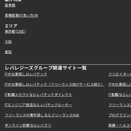
高単価
実務経験が浅い方OK
エリア
東京都(23区)
大阪
愛知
レバレジーズグループ関連サイト一覧
ITの仕事探しはレバテック
クリエイター
ITの仕事探しはレバテック（フリーランス向けサービス紹介）
ITの仕事探
IT転職スカウトならレバテックダイレクト
IT転職なら
ITエンジニア就活ならレバテックルーキー
フリーランス
フリーランスの案件探しならフリーランスHub
プログラミン
オンライン診療ならレバクリ
医療・ヘルス