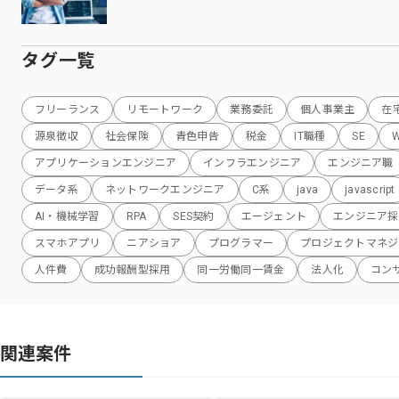
タグ一覧
フリーランス
リモートワーク
業務委託
個人事業主
在
源泉徴収
社会保険
青色申告
税金
IT職種
SE
アプリケーションエンジニア
インフラエンジニア
エンジニア職
データ系
ネットワークエンジニア
C系
java
javascript
AI・機械学習
RPA
SES契約
エージェント
エンジニア採
スマホアプリ
ニアショア
プログラマー
プロジェクトマネジ
人件費
成功報酬型採用
同一労働同一賃金
法人化
コン
関連案件