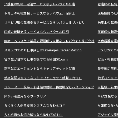
介護職の転職・派遣サービスならレバウェル介護
看護師の転職
保育士の転職支援サービスならレバウェル保育士
医療技師の転
リハビリ職の転職支援サービスならレバウェルリハビリ
栄養士の転職
医師の転職支援サービスならレバウェル医師
薬剤師の転職
医療・ヘルスケア業界の課題解決支援ならレバウェル株式会社
医療看護介護の
メキシコでのお仕事探しはLeverages Career Mexico
アメリカでのお仕事
留学生が日本で仕事を探すなら帰国GO.com
就活・転職支
新卒就活エージェントならキャリアチケット就職
新卒就活無料
新卒就活スカウトならキャリアチケット就職スカウト
若手ハイキャ
フリーター・既卒・未経験の就職・再就職ならハタラクティブ
未経験・若手
障がい者雇用ならワークリア
M&A支援な
らくらく入退院支援システムならわんコネ
AI面接ならNAL
人と組織のお悩み解決ならNALYSYS Lab.
アジャイル開発なら