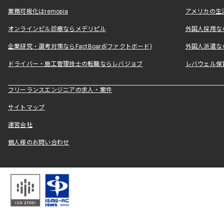
業務可視化はremopia
アメリカの生活
オンラインピル診療ならメデリピル
外国人採用ならLe
企業研究・選考対策ならFactBoard(ファクトボード)
外国人派遣なら
ドライバー・施工管理技士の転職ならレバジョブ
レバウェル保
フリーランスエンジニアの求人・案件
サイトマップ
運営会社
個人様のお問い合わせ